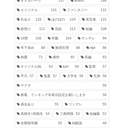
オメガバース
157
wrwrd
146
オリジナル
141
ファンタジー
131
社会人
128
ほのぼの
124
実況者
122
総受け
113
完結
113
短編
108
18禁
106
学園
104
ヤンデレ
94
年下攻め
88
無理矢理
88
stpr
86
純愛
73
虐待
65
長編
63
オリジナルBL
63
kyrt
58
監禁
57
平凡
57
鬼畜
57
大学生
56
兄弟
56
ヤクザ
56
新着、ランキング非表示設定お願いします
56
過去あり
55
ツンデレ
55
高校生×高校生
54
三角関係
53
短編集
52
全寮制学園
50
幼馴染
48