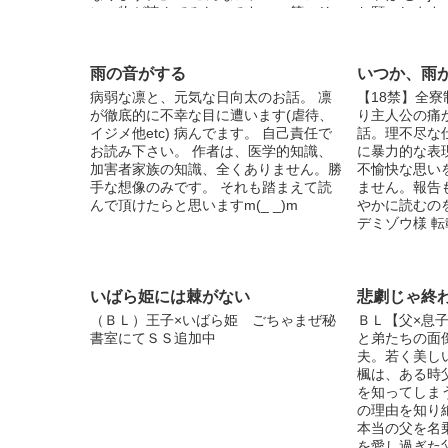
ンの物が読んでみたいです。」 等のリ
お願いします
クエストがありましたら、お気軽にコメ
彼らのイメー
ントへお書きください♪ ※更新は不定期
です。よろしく
です。 ※イラスト・コメント気ままに
間、更新スト
雨の音がする
いつか、雨
どうぞ♪
でした。 更
病弱な凛と、元気な日向太のお話。 凛
【18禁】全寮
しゃるかも分
が徹底的に不幸な目に遭います(虐待、
り主人公の痛
び更新させて
イジメ他etc) 病んでます。 自己責任で
話。理不尽な
コメントやい
お読み下さい。 作者は、医学的知識、
に暴力的な表
ります！← .
加害者家族の知識、全くありません。勝
不愉快な思い
手な想像のみです。 それも踏まえて読
ません。報告
んで頂けたらと思いますm(_ _)m
やかに読むのを
デミゾウ様 転
いばら姫には棘がない
悲劇じゃ終
（ＢＬ）王子×いばら姫 ごちゃまぜ秘
ＢＬ【父×息
書室にてＳＳ追加中
と弟たちの面
夫。若く美し
楓は、ある時
を知ってしま
の理由を知り
本当の父を名
を愛し過ぎた