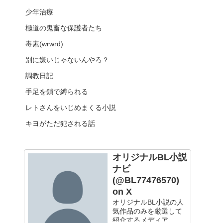
少年治療
極道の鬼畜な保護者たち
毒素(wrwrd)
別に嫌いじゃないんやろ？
調教日記
手足を鎖で縛られる
レトさんをいじめまくる小説
キヨがただ犯される話
オリジナルBL小説
ナビ
(@BL77476570)
on X
オリジナルBL小説の人
気作品のみを厳選して
紹介するメディア