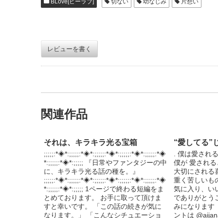
BLove[ビーラブ]
切ない
幼なじみ
片想い
レビューを書く
関連作品
それは、キラキラ光る宝箱
“愛してる”
;;;;;:*◈*:;;;;;:*◈*:;;;;;:*◈*:;;;;;:*◈*:;;;;;:*◈
. 僕は愛され
*:;;;;;:*◈*:;;;;; 『日常やファンタジーの中
僕が 愛され
に、キラキラ光る話の種を。』
大切にされる
;;;;;:*◈*:;;;;;:*◈*:;;;;;:*◈*:;;;;;:*◈*:;;;;;:*◈
重く苦しいもの
*:;;;;;:*◈*:;;;;; 1ページで終わる短編をま
気に入り、い
とめております。 お手に取って頂けま
でありがとう
すと幸いです。 「この話の続きが気に
みになります（´-
なります。」 「こんなシチュエーショ
ントは @aij