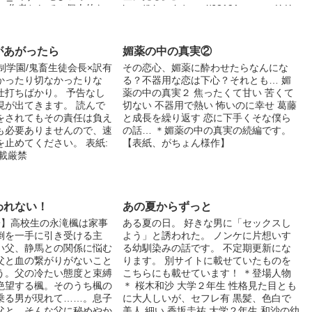
。 作者としての個人的な
http://blove.jp/novel/62191 ーーー リリ
ジ像やら書いていくつもり
ーブルー『潤 閉ざされた楽園』本編
お願いします^^ 長い
http://www.alphapolis.co.jp/content/cove
ップさせていてすいません
r/963049327/
があがったら
媚薬の中の真実②
新を待っていた方がいらっ
http://blove.jp/novel/40664 本編 第二巻
制学園/鬼畜生徒会長×訳有
その恋心、媚薬に酔わせたらなんにな
かりませんが、今日から再
http://blove.jp/novel/55317 meo様『桜
かったり切なかったりな
る？不器用な恋は下心？それとも… 媚
いただきたいと思います。
桃のキズ』本編
仕打ちばかり。 予告なし
薬の中の真実２ 焦ったくて甘い 苦くて
いねして下さると励みにな
http://blove.jp/novel/29142 桐生先生と
現が出てきます。 読んで
切ない 不器用で熱い 怖いのに幸せ 葛藤
碧君は、meo様の創作したキャラクター
をされてもその責任は負え
と成長を繰り返す 恋に下手くそな僕ら
です。 ーーーー 表紙絵：哀吐ゆうき様
も必要ありませんので、速
の話… ＊媚薬の中の真実の続編です。
@tkmd610prmg/ 桐生と碧 meo様
止めてください。 表紙:
【表紙、がちょん様作】
@meomakaoniiku 竹春と潤 作者リリー
載厳禁
ブルー @lilymetroblue 哀吐ゆうき様
に、企画のために、イラストを描いてい
ただきました。 ありがとうございま
す。
われない！
あの夏からずっと
子】高校生の永滝楓は家事
ある夏の日。 好きな男に「セックスし
倒を一手に引き受ける主
よう」と誘われた。 ノンケに片想いす
い父、静馬との関係に悩む
る幼馴染みの話です。 不定期更新にな
父と血の繋がりがないこと
ります。 別サイトに載せていたものを
う。父の冷たい態度と束縛
こちらにも載せています！ ＊登場人物
絶望する楓。そのうち楓の
＊ 桜木和沙 大学２年生 性格見た目とも
乗る男が現れて……。息子
に大人しいが、セフレ有 黒髪、色白で
父と、そんな父に秘めやか
美人 細い 香坂圭祐 大学２年生 和沙の幼