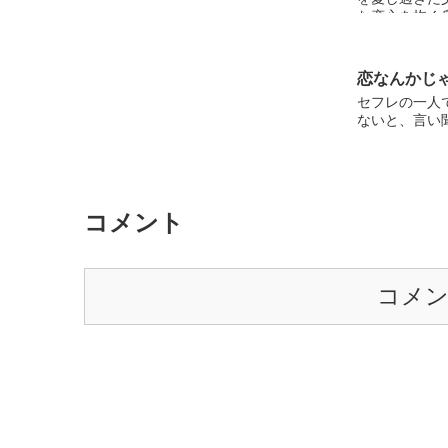
な恋心を抱く
ーリー。心優
７歳の春、楓
★★★シリア
恋なんかじ
エッチな激甘
セフレの一人
す、悲劇じゃ
ないと、言い
う様で完結ま
新しておりま
しております
お願いいたし
コメント
コメ