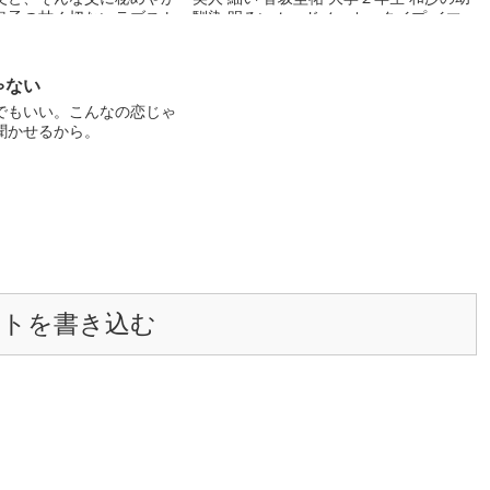
息子の甘く切ないラブスト
馴染 明るいムードメーカータイプ イマ
しい人たちに囲まれて、１
ドキ男子 茶髪、イケメン モテる 背が高
の苦しい恋がはじまる。
い
ス溺愛からのちょっとだけ
ゃない
。めちゃハッピーエンドで
でもいい。こんなの恋じゃ
終わりません。小説を読も
聞かせるから。
で毎週金曜日の夜７時に更
す。ご意見、ご感想お待ち
。皆様どうか応援よろしく
ます。
ントを書き込む