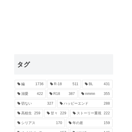
タグ
編
1736
R-18
511
BL
431
溺愛
422
R18
387
nmmn
355
切ない
327
ハッピーエンド
288
高校生
259
甘々
229
ストーリー重視
222
シリアス
170
年の差
159