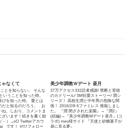
じゃなくて
美少年調教Ｗデート 昼月
ることを知らない。 そんな
37万アクセス332読者感謝/ 禁断と背徳
るということを知った時。
のカドリール/ SM狂愛ストーリー/ 潤シ
喜びを知った時。 愛とは
リーズ！ 高校生潤と中年男の危険な関
だと知るのだろう。 . お
係！ 2016/2/8 6ファミレス 推敲しまし
いね、しおり、コメントま
た。 『潤 閉ざされた楽園』→『潤2』
ございます！続きを書く励
(続編)→『美少年調教Wデート昼月』(コ
`）.｡oO Twitterアカウ
ラボ) meo様サイド 『天使と砂糖菓子が
anai_ です！ ぜひフォロー
昼に見る夢』