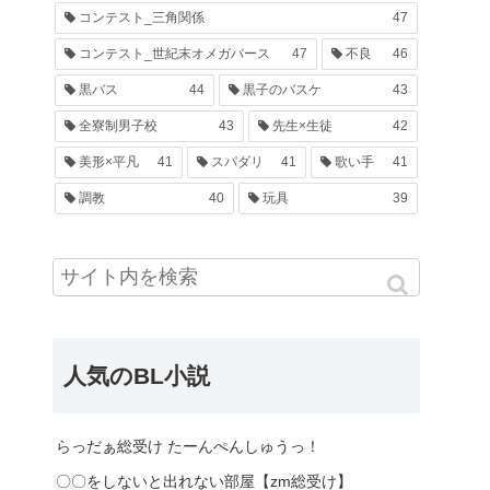
コンテスト_三角関係
47
コンテスト_世紀末オメガバース
47
不良
46
黒バス
44
黒子のバスケ
43
全寮制男子校
43
先生×生徒
42
美形×平凡
41
スパダリ
41
歌い手
41
調教
40
玩具
39
人気のBL小説
らっだぁ総受け たーんぺんしゅうっ！
〇〇をしないと出れない部屋【zm総受け】