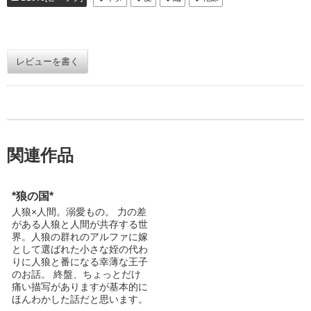
レビューを書く
関連作品
*狼の国*
人狼×人間。溺愛もの。 力の差
がある人狼と人間が共存する世
界。人狼の群れのアルファに嫁
として選ばれた小さな姪の代わ
りに人狼と番になる幸薄な王子
のお話。 終盤、ちょっとだけ
痛い描写がありますが基本的に
ほんわかした話だと思います。