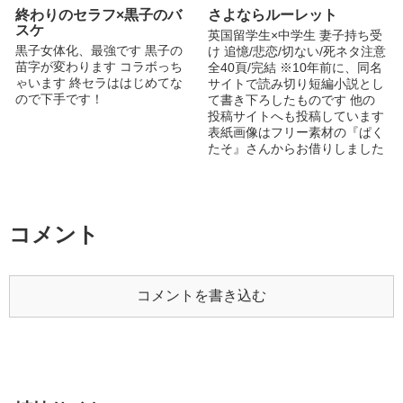
その名の通り喧嘩をしている姿
とが出来る男女のアルファ。
終わりのセラフ×黒子のバ
さよならルーレット
は誰もが目を奪われる…らし
しかしアルファのメスは 性転
スケ
英国留学生×中学生 妻子持ち受
い。 ☆松田 劉（まつだりゅ
換施術で もれなく男性に な
黒子女体化、最強です 黒子の
け 追憶/悲恋/切ない/死ネタ注意
う） 日本1の暴走族龍王（りゅ
り 外性器を造形。 ベータ
苗字が変わります コラボっち
全40頁/完結 ※10年前に、同名
うおう）の第15代総長。 身長
は 男女そのままの姿で内外共
ゃいます 終セラははじめてな
サイトで読み切り短編小説とし
は180ｃｍ 体重は65Kg 容姿端
に 性別も いじられることな
ので下手です！
て書き下ろしたものです 他の
麗で龍王の「走り」が始まる
く 成長。 オメガ 特にオス
投稿サイトへも投稿しています
と、一般人も駆けつけるほどの
のオメガは 妊娠可能だが何故
表紙画像はフリー素材の『ぱく
人気。 ☆桜葉 楓（さくらば
か皆 性転換すること無かっ
たそ』さんからお借りしました
かえで） 黎の幼馴染。 黎と一
た。 何故なら 外性器の転換
投稿日：2020/10/07
緒に育ってしまったので、喧嘩
手術をしなくても 後孔の奥に
が普通に強い。 ただ、容姿が
は子宮が内蔵されていたし 出
あまりにもかわいらしいため、
産すれば母乳は問題なく出てい
そう見えない。 遼に一目ぼれ
たし 性交時には女性並に愛液
コメント
をする。 鈍感。 身長は160ｃ
は出ていたからだ。 尚且 女
ｍ 体重は48Kg ☆神楽 遼（か
性と違って男性の身体でいれ
ぐらりょう） 龍王の第15代副
ば 興奮して快感を得ているか
総長。 ちなみに龍の幼馴染で
どうかも一目瞭然だったから
コメントを書き込む
あり、よき理解者。 楓のこと
アルファに オメガのオス愛さ
が好き。 が、楓があまりにも
れた存在だった。 登場人物 ミ
鈍いため気づいてもらず。 一
ツル オメガ。のほほんとし
途に想いを寄せてます。 身長
た愛されキャラ。 田ノ上辰
は175ｃｍ 体重は60Kg ☆斎藤
美 オメガと言っているもの
咲（さいとうさき） 龍王の10
の どうみても アルファっぽ
代総長。 龍王を日本１にした
くて。いつもミツルを守るよう