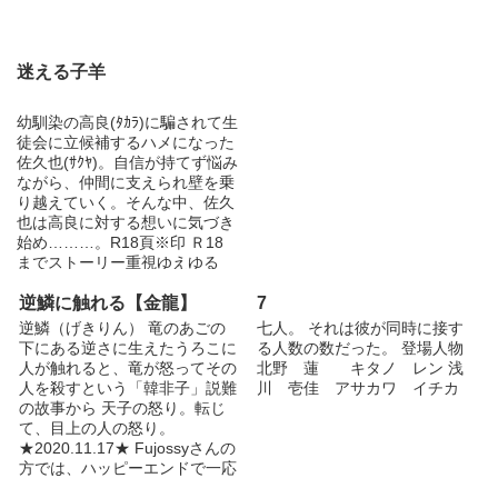
ラブラブです(笑) 3/15完結しま
した。読んでくださり、ありが
とうございました。誤字脱字
等、気付いたら直していきます
迷える子羊
～。 4/7 お気に入り100突破の
お礼のSS更新しました。あり
がとうございます～！ 5/6 お気
幼馴染の高良(ﾀｶﾗ)に騙されて生
に入り300突破のお礼のSS追加
徒会に立候補するハメになった
しました！ありがとうございま
佐久也(ｻｸﾔ)。自信が持てず悩み
す～！ 5/19お気に入り400突発
ながら、仲間に支えられ壁を乗
のお礼のSSです！ありがとう
り越えていく。そんな中、佐久
ございます～！ ＊＊＊＊＊＊
也は高良に対する想いに気づき
イベント参加のお知らせ
始め………。R18頁※印 Ｒ18
2018/10/21開催 創作JUNEイベ
までストーリー重視ゆえゆる
ント J.GARDEN45 ＊狼の国＊
り。 バックアップ用に転載。
完売しました。ありがとうござ
逆鱗に触れる【金龍】
7
[19/08/10～2部転載開始
いました。 2019/10/06開催 創
19/09/17～11/12完了] ☆短編集
逆鱗（げきりん） 竜のあごの
七人。 それは彼が同時に接す
作JUNEイベント J.GARDEN47
☆
下にある逆さに生えたうろこに
る人数の数だった。 登場人物
＊狼の国＊改訂版を再版しま
人が触れると、竜が怒ってその
北野 蓮 キタノ レン 浅
す。文字を小さくしただけなの
『迷える子羊SSｰSEASONSｰ』
←ｺｺｶﾗJump! 日常の１コマの短編
人を殺すという「韓非子」説難
川 壱佳 アサカワ イチカ
で、中身は前回と同じです。ご
集。高良視点多。 ☆Another Story☆
『熱誠カタルシス』
←ｺｺｶﾗ
の故事から 天子の怒り。転じ
注意ください。 は17b 「ろ
Jump! 幹颯斗×櫻木綾世のお話。連載中。
て、目上の人の怒り。
く」 ＊狼の国＊ 104p/800
★2020.11.17★ Fujossyさんの
円/R18 詳細はTwitterにて
方では、ハッピーエンドで一応
@akira_roku
完結しております。Bloveさん