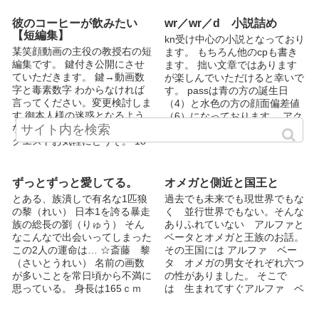
ではこの先の掲載予定はありま
せん（ハッピーエンドじゃない
彼のコーヒーが飲みたい
wr／wr／d 小説詰め
お話をテーマに掲載したので）
【短編集】
kn受け中心の小説となっており
https://fujossy.jp/users/5a5e21
某笑顔動画の主役の教授右の短
ます。 もちろん他のcpも書き
4f681a7d/mine でもやっぱり、
編集です。 鍵付き公開にさせ
ます。 拙い文章ではあります
ハッピーエンドがいいと思っ
ていただきます。 鍵→動画数
が楽しんでいただけると幸いで
て…身勝手ですみません。
字と毒素数字 わからなければ
す。 passは青の方の誕生日
fujossyさんで続きを書きまし
言ってください。変更検討しま
（4）と水色の方の顔面偏差値
た。 多少お手間とは存じます
す 御本人様の迷惑となるよう
（6）になっております。 アク
が気に入って頂けたら↑のサイ
な行為はおやめください。 リ
セス54000ありがとうございま
トへ飛んで頂ければ幸いです。
クエストお気軽にどうぞ。 18
す！！2019.0829 お気に入り
禁の場合は注意つけときます
230ありがとうございます！！
2019.0829 いいね180ありがと
うございます！！ 2019.0829
ずっとずっと愛してる。
オメガと側近と国王と
しおり230ありがとうございま
とある、族潰しで有名な1匹狼
過去でも未来でも現世界でもな
す！！ 2019.0829
の黎（れい） 日本1を誇る暴走
く 並行世界でもない。そんな
族の総長の劉（りゅう） そん
ありふれていない アルファと
なこんなで出会いってしまった
ベータとオメガと王族のお話。
この2人の運命は… ☆斎藤 黎
その王国には アルファ ベー
（さいとうれい） 名前の画数
タ オメガの男女それぞれ六つ
が多いことを常日頃から不満に
の性がありました。 そこで
思っている。 身長は165ｃｍ
は 生まれてすぐアルファ ベ
体重は53Kg 裏では有名な族潰
ータ オメガの検査が可能にな
しで通り名は魅狼（みろう）
り 射精して妊娠させるこ