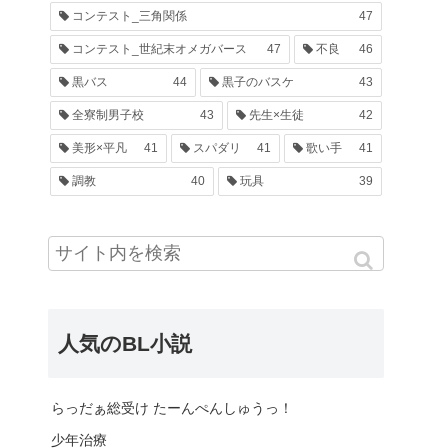
コンテスト_三角関係
47
コンテスト_世紀末オメガバース
47
不良
46
黒バス
44
黒子のバスケ
43
全寮制男子校
43
先生×生徒
42
美形×平凡
41
スパダリ
41
歌い手
41
調教
40
玩具
39
人気のBL小説
らっだぁ総受け たーんぺんしゅうっ！
少年治療