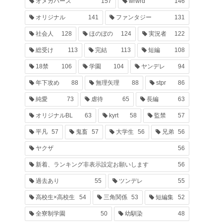
オメガバース
157
wrwrd
146
オリジナル
141
ファンタジー
131
社会人
128
ほのぼの
124
実況者
122
総受け
113
完結
113
短編
108
18禁
106
学園
104
ヤンデレ
94
年下攻め
88
無理矢理
88
stpr
86
純愛
73
虐待
65
長編
63
オリジナルBL
63
kyrt
58
監禁
57
平凡
57
鬼畜
57
大学生
56
兄弟
56
ヤクザ
56
新着、ランキング非表示設定お願いします
56
過去あり
55
ツンデレ
55
高校生×高校生
54
三角関係
53
短編集
52
全寮制学園
50
幼馴染
48