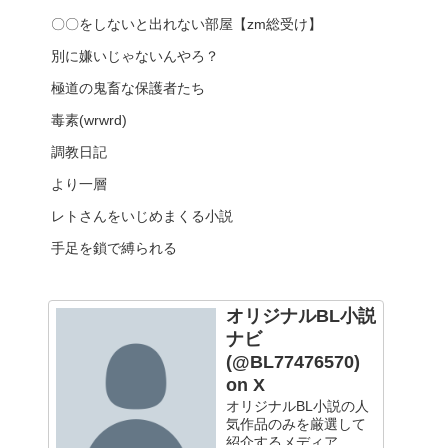
〇〇をしないと出れない部屋【zm総受け】
別に嫌いじゃないんやろ？
極道の鬼畜な保護者たち
毒素(wrwrd)
調教日記
より一層
レトさんをいじめまくる小説
手足を鎖で縛られる
オリジナルBL小説
ナビ
(@BL77476570)
on X
オリジナルBL小説の人
気作品のみを厳選して
紹介するメディア