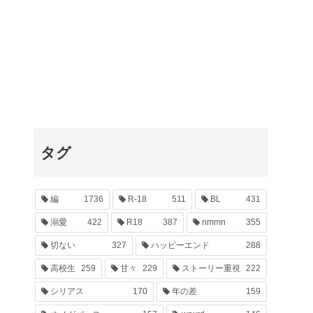
タグ
編
1736
R-18
511
BL
431
溺愛
422
R18
387
nmmn
355
切ない
327
ハッピーエンド
288
高校生
259
甘々
229
ストーリー重視
222
シリアス
170
年の差
159