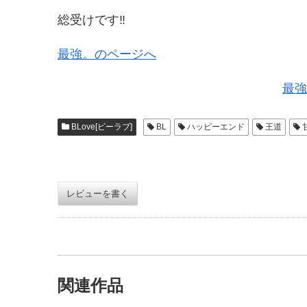
総受けです‼︎
最強。のページへ
最強
BLove[ビーラブ]
BL
ハッピーエンド
王道
レビューを書く
関連作品