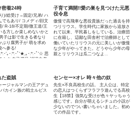
密着24時
子育て満開!!愛の巣を見つけた元悪
役令息
)/総受け→固定/兄弟/ ハ
でもあり/ コメディ/顔文
傲慢で高飛車な悪役貴族だった過去を持
 R-18/不定期/微王道/王
つリリウス。学生時代に家族から追放さ
いる方しか楽しめないかと
れて以来、平民暮しをしている。治療団
腐男子は影で生きる者なり
に在籍し、辺鄙な田舎村で治療師として
かぶり腐男子が 萌を求め
働いていたリリウスの元に美しいが傲慢
校へ参る!
な少年がやってきた。どうやら少年の母
*:･'｡･:*:･ﾟ'★,｡･:*:･ﾟ'☆ 思
親とリリウスは瓜二つなよ...
ます.自己満足.誹謗中傷
ご容赦 6/25:ページ修正
ジ修正
れた盗賊
センセー×オレ 時々他の奴
ャージャルマンの王アデュ
先生×不良高校生の話。 主人公は、特定
ラバカイン族の戦士ルピス
の恋人はつくらずフラフラ遊んでる高校
生【18禁】強気な受けが色々ヤッちゃう
感じです。自分が萌えるシチュの小説が
少ないのでつい書いちゃいました。初め
ての作品です。