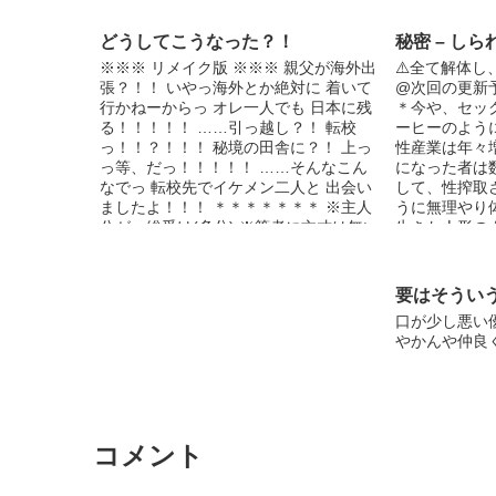
す。
どうしてこうなった？！
秘密 – しら
※※※ リメイク版 ※※※ 親父が海外出
⚠️全て解体
張？！！ いやっ海外とか絶対に 着いて
@次回の更新予定
行かねーからっ オレ一人でも 日本に残
＊今や、セッ
る！！！！！ ……引っ越し？！ 転校
ーヒーのよう
っ！！？！！！ 秘境の田舎に？！ 上っ
性産業は年々
っ等、だっ！！！！！ ……そんなこん
になった者は
なでっ 転校先でイケメン二人と 出会い
して、性搾取
ましたよ！！！ ＊＊＊＊＊＊＊ ※主人
うに無理やり
公が…総受け(多分) ※筆者に文才は無い
生きた人形の
です。 ※Ｅスタでも同じ作品を 投稿し
ける…（ちな
ていますが、 ここでは予告無しにたま
る者追わずの
に エロ表現が入ります。 ※登場人物達
を乱す行為を
要はそうい
の 言葉使いに、 つか、てか、とりま、
取引。 『あ
口が少し悪い
語尾にたまに ww←等々が出てきます。
してくれるな
やかんや仲良
↑これらが苦手な方々には すみません。
ような事は学
それでも構わない！！ という方々には
が出した結論
是非読んで 頂けたらなと思います。
m(__)m 以前、ここで書いて いた作品な
のですが、 リメイクして復活 再投稿し
ております。
コメント