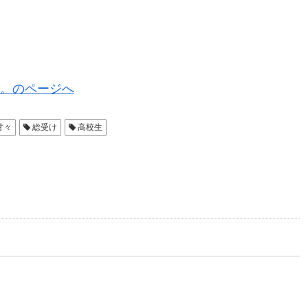
。のページへ
甘々
総受け
高校生