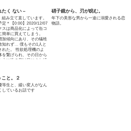
れたく ない –
硝子鏡から、刃が睨む。
し、組み立て直しています。
年下の美形な男から一途に溺愛される恋
＊【0:00】2020/12/07
物語。
クスは商品化によって缶コ
に簡単に買えてしまう。
増加傾向にあり、その犠牲
数知れず… 僕もその1人と
された。 性欲処理機のよ
体を繋げられ、その日から
ように性の捌け口にされ続
は） ＊来る者拒まず、去
同級生ちなは。 彼の風紀
取り締まる為に提案された
うこと。２
んたがこのまま僕の相手を
優等生と、緩い変人がなん
ら、今後一切、風紀を乱す
くしているお話です
園内ではやらない。』 私
とは…（榎月）