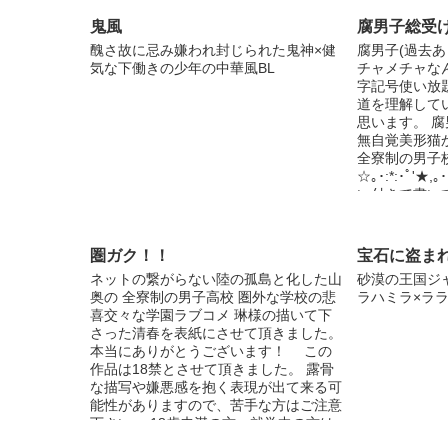
鬼風
腐男子総受け
醜さ故に忌み嫌われ封じられた鬼神×健
腐男子(過去あり
気な下働きの少年の中華風BL
チャメチャなん
字記号使い放題/
道を理解して
思います。 
無自覚美形猫
全寮制の男子
☆｡･:*:･ﾟ'★,｡･:
い付きで書いて
お断り.誤字脱字
6/28:全ペー
圏ガク！！
宝石に盗ま
ネットの繋がらない陸の孤島と化した山
砂漠の王国ジ
奥の 全寮制の男子高校 圏外な学校の悲
ラハミラ×ラ
喜交々な学園ラブコメ 琳様の描いて下
さった清春を表紙にさせて頂きました。
本当にありがとうございます！ この
作品は18禁とさせて頂きました。 露骨
な描写や嫌悪感を抱く表現が出て来る可
能性がありますので、苦手な方はご注意
下さい。 18歳未満の方、就学中の方は
閲覧を控えて頂けますようお願いしま