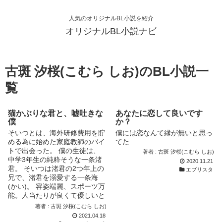
人気のオリジナルBL小説を紹介
オリジナルBL小説ナビ
古斑 汐桜(こむら しお)のBL小説一
覧
猫かぶりな君と、嘘吐きな
あなたに恋して良いです
僕
か？
そいつとは、海外研修費用を貯
僕には恋なんて縁が無いと思っ
める為に始めた家庭教師のバイ
てた
トで出会った。 僕の生徒は、
著者 : 古斑 汐桜(こむら しお)
中学3年生の純粋そうな一条渚
2020.11.21
君。 そいつは渚君の2つ年上の
エブリスタ
兄で、渚君を溺愛する一条海
(かい)。 容姿端麗、スポーツ万
能。人当たりが良くて優しいと
噂の優等生。 でも、見るから
著者 : 古斑 汐桜(こむら しお)
に猫を被った本音を見せない笑
2021.04.18
顔を浮かべて、子供らしからぬ