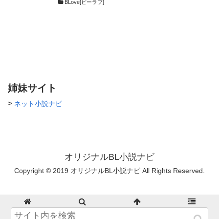
BLove[ビーラブ]
挨拶をして来た事自体からして
気に入らなかった。 そんなあ
る日、僕がセフレの男とラブホ
から出て来たのを兄の海に見ら
れてしまい 「渚の家庭教師を
辞めてくれ」 と迫られる。 売
り言葉に買い言葉で、何故かこ
いつと関係を持つ事になってし
まい…。
姉妹サイト
>
ネット小説ナビ
オリジナルBL小説ナビ
Copyright © 2019 オリジナルBL小説ナビ All Rights Reserved.
ホーム
検索
トップ
サイドバー