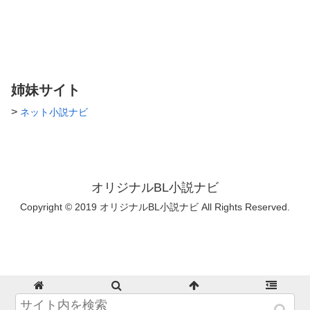
泡か。人魚姫の如く泡となって
消えるってか。馬鹿野郎。
「…俺に靡かないとは、気に入
った」 そんな少女漫画の王道
まっしぐらなセリフは良いか
ら。お前は何気取りだ。お帰り
下さい。 「それでも、俺
姉妹サイト
は、」
――――――――――――――
>
ネット小説ナビ
霊やら妖やら色々な物が見えて
しまう陰陽師の血筋の主人公が
全寮制男子校に送り込まれる
話。 ■物凄く王道学園の設定で
すが、非王道です。(？) ■陰陽
師関係については完全に捏造で
オリジナルBL小説ナビ
す。全体的にそもそも陰陽師要
素すくなry タイトル詐欺とはま
Copyright © 2019 オリジナルBL小説ナビ All Rights Reserved.
さにこの事。 ■もう一つの小説
が行き詰まった時のリハビリも
兼ねてます(小声)
■2020/05/05(何億年ぶりかの更
新ですみませんでした…)
ホーム
検索
トップ
サイドバー