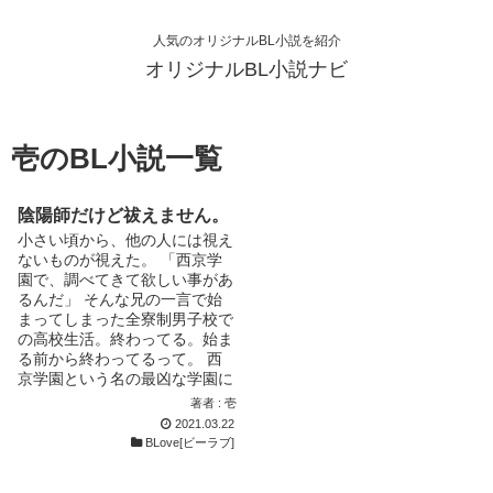
人気のオリジナルBL小説を紹介
オリジナルBL小説ナビ
壱のBL小説一覧
陰陽師だけど祓えません。
小さい頃から、他の人には視え
ないものが視えた。 「西京学
園で、調べてきて欲しい事があ
るんだ」 そんな兄の一言で始
まってしまった全寮制男子校で
の高校生活。終わってる。始ま
る前から終わってるって。 西
京学園という名の最凶な学園に
は、人ではないものが人として
著者 : 壱
通っているらしい。それを見極
2021.03.22
めろと。んな馬鹿な。 「…お
BLove[ビーラブ]
前、見えるのか」 やべ、バレ
た。ここまでの俺の努力が水の