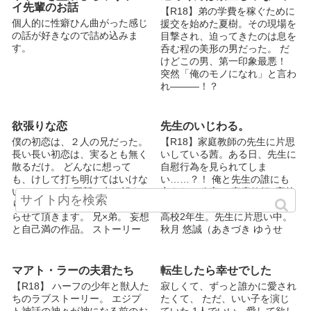
イ先輩のお話
【R18】弟の学費を稼ぐために
個人的に性癖ひん曲がった感じ
援交を始めた夏樹。その現場を
の話が好きなので詰め込みま
目撃され、迫ってきたのは息を
す。
呑む程の美形の男だった。 だ
けどこの男、第一印象最悪！
突然「俺のモノになれ」と言わ
れ―――！？
欲張りな恋
先生のいじわる。
僕の初恋は、２人の兄だった。
【R18】家庭教師の先生に片思
長い長い初恋は、実るとも無く
いしている茜。ある日、先生に
散るだけ。 どんなに想って
自慰行為を見られてしま
も、けして打ち明けてはいけな
い……？！ 俺と先生の誰にも
いのだ。 ※亀更新で申し訳あ
言えない秘密。 家庭教師×高校
りません これより、修正に入
生 鈴川 茜（すずかわ あかね）
らせて頂きます。 兄×弟。 妄想
高校2年生。先生に片思い中。
と自己満の作品。 ストーリー
秋月 悠誠（あきづき ゆうせ
重視。そのうちR18の予定。 イ
い） 大学2年生。家庭教師のア
ラスト描いて下さる方がいれば
ルバイトをしている。将来の夢
お願い致します。
は国語教師。 皆さま、いつも
マアト・ラーの夫君たち
転生したら幸せでした
ありがとうございます。コメン
【R18】 ハーフの少年と獣人た
寂しくて、ずっと誰かに愛され
トを貰っているのですが、コメ
ちのラブストーリー。 エジプ
たくて、 ただ、いい子を演じ
ント返信しようとすると画面が