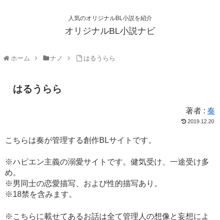
人気のオリジナルBL小説を紹介
オリジナルBL小説ナビ
ホーム
ナノ
はるうらら
はるうらら
著者 :
奏
2019.12.20
こちらは奏が管理する創作BLサイトです。
※ハピエン主義の溺愛サイトです。健気受け、一途受け多
め。
※男同士の恋愛描写、および性的描写あり。
※18禁を含みます。
※こちらに載せてあるお話は全て管理人の想像と妄想によ