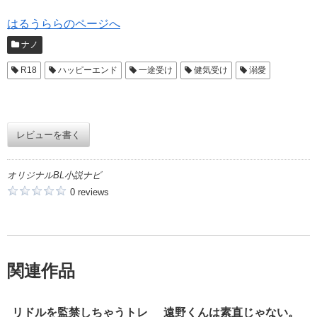
はるうららのページへ
ナノ
R18
ハッピーエンド
一途受け
健気受け
溺愛
レビューを書く
オリジナルBL小説ナビ
0 reviews
関連作品
リドルを監禁しちゃうトレ
遠野くんは素直じゃない。