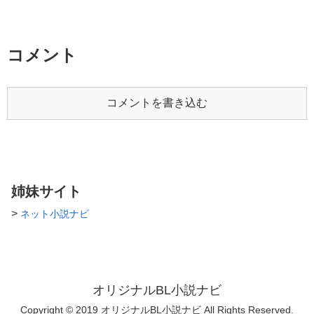
教えて下さい コメント、いい
https://www.alphapolis.co.jp/no
ね、お気に入り、本当にありが
vel/79332834/885173973 表紙
とうございます！ いつも飛び
は、なんとみいのすけ様に描い
跳ねて喜んでいます(*ﾟ▽ﾟ)ﾉ 最
て頂きました！ すごい可愛い
コメント
初は少し暗いですが、どんどん
ฅ•ﻌ•ฅ ありがとうございます
明るくなっていく予定です´`*
m(_ _)m
長編ストーリーです 文章力、
語彙力ないです…ご了承下さい
R18が出てくるのは結構後の方
コメントを書き込む
です(R15くらいかも知れませ
ん…) 主に土日更新 ＊最初の方
の文章が変な感じなので徐々に
修正を入れていきます。 ＊誤
字、方言等見つけ次第直してい
きます。 見落とし、お気づき
姉妹サイト
の点ありましたら教えて頂けた
ら幸いです
>
ネット小説ナビ
オリジナルBL小説ナビ
Copyright © 2019 オリジナルBL小説ナビ All Rights Reserved.