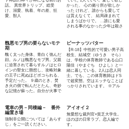
ト神話の神々が神になる前のお
ていた 1人でいい。愛して欲し
真っ白になって返信できませ
話。 異世界トリップ、総受
かった、 心の拠り所が欲しか
ん！でも、きちんと読ませても
け、溺愛、執着、年の差、狂
った けれど、誰からも愛して
らっています！いつも励みにな
愛、獣人
は貰えなくて、 結局疎まれて
るコメントありがとうございま
しまうばかりで。 …誰にも愛
す♡ Twitter↓ @pinopinooo7
される事のなかった少年は殺さ
れた。 「いらなくなった」と
いう、理不尽な理由で＿＿ 愛
されずして殺され、『転生』し
醜悪モブ男の要らないモテ
ピーナッツバター
た少年 転生後…前世の分まで
期
【R-18】中性的で可愛い男子高
愛される。 容姿端麗、頭脳明
醜く太った身体、青白く弛んだ
校生、結城空（ゆうき そら）
晰、運動神経抜群。 それに加
顔。ルノは醜悪なモブ男。父親
は、学校の体育教師である山口
えて、性格は天使ときた、これ
に迫害されて暮らすルノはヒロ
陽佳（やまぐち ひよし）と一
は愛さずにはいられない…！
インの聖女に懸想し、攻略対象
緒に暮している。2人は恋人同
前世の努力が今世で報われる…
の王子に死ぬほどボコられる、
士。でも、この体育教師はドS
『転生したら幸せでした』 悩
予定だった。 ９歳のとき、焚
で超変態。空はエッチなことば
み苦しみ支え合う、トロトロ
き火の側で転んだとたん、奇妙
っかりされています。 ※アル
甘々ストーリー 【溺愛/近親相
な記憶が蘇った。自分が火事で
ファポリスでも連載中。アルフ
姦/転生/主人公チート】 ーーー
焼け死んだ記憶だ...
ァポリスの方が話進んでいま
ーーーーーーーーーーーーーー
す。
ーーーーー 主人公をとことん
https://www.alphapolis.co.jp/no
電車の男－同棲編－ 番外
アイオイ２
甘やかしていくお話です。 (で
vel/79332834/121173825 ※エ
編置き場
すが転生後もゴタゴタありま
無愛想な裁判官×貧乏大学生。
ロ重視予定。8割くらいエロで
強制非公開については「あらす
す…) タイトル募集していま
ほのぼの日常ラブ。恋人編で
す。 ※2人の過去話もアルファ
じ」をご一読ください。
す、良ければ是非コメント等で
す。
ポリスで連載中