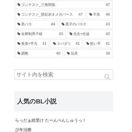
コンテスト_三角関係
47
コンテスト_世紀末オメガバース
47
不良
46
黒バス
44
黒子のバスケ
43
全寮制男子校
43
先生×生徒
42
美形×平凡
41
スパダリ
41
歌い手
41
調教
40
玩具
39
人気のBL小説
らっだぁ総受け たーんぺんしゅうっ！
少年治療