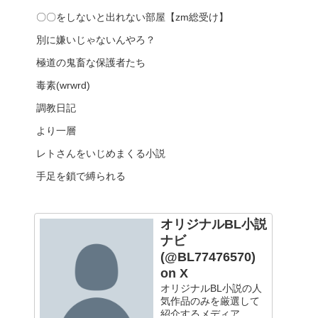
〇〇をしないと出れない部屋【zm総受け】
別に嫌いじゃないんやろ？
極道の鬼畜な保護者たち
毒素(wrwrd)
調教日記
より一層
レトさんをいじめまくる小説
手足を鎖で縛られる
オリジナルBL小説
ナビ
(@BL77476570)
on X
オリジナルBL小説の人
気作品のみを厳選して
紹介するメディア