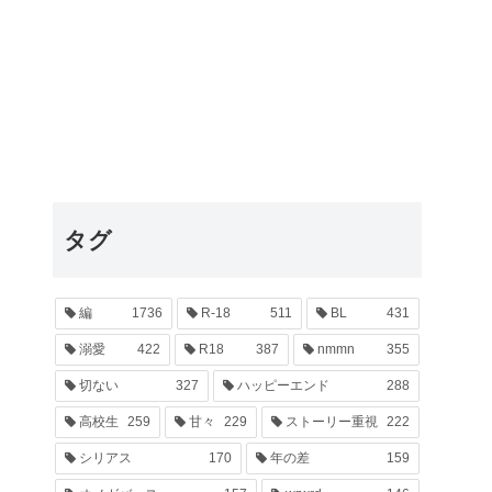
タグ
編
1736
R-18
511
BL
431
溺愛
422
R18
387
nmmn
355
切ない
327
ハッピーエンド
288
高校生
259
甘々
229
ストーリー重視
222
シリアス
170
年の差
159