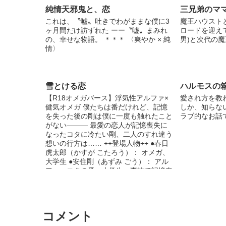
純情天邪鬼と、恋
三兄弟のマ
これは、〝嘘〟吐きでわがままな僕に3
魔王ハウスト
ヶ月間だけ訪ずれた ーー〝嘘〟まみれ
ロードを迎えて
の、幸せな物語。 ＊＊＊ 〈爽やか × 純
男)と次代の魔
情〉
雪とける恋
ハルモスの
【R18オメガバース】浮気性アルファ×
愛され方を教
健気オメガ 僕たちは番だけれど、記憶
しか、知らな
を失った後の剛は僕に一度も触れたこと
ラブ的なお話
がない――― 最愛の恋人が記憶喪失に
なったコタに冷たい剛、二人のすれ違う
想いの行方は…… ++登場人物++ ●春日
虎太郎（かすが こたろう）： オメガ、
大学生 ●安住剛（あずみ ごう）： アル
ファ、コタの番、大学生、事故で記憶喪
失に ※浮気描写があります、苦手な方
は回避してください ※マークのページ
は性描写を含みます、18歳未満の方は閲
覧をご遠慮ください
コメント