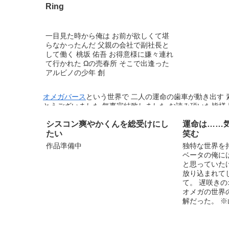
Ring
一目見た時から俺は お前が欲しくて堪
らなかったんだ 父親の会社で副社長と
して働く 桃坂 佑吾 お得意様に嫌々連れ
て行かれた Ωの売春所 そこで出逢った
アルビノの少年 創
オメガバース
という世界で 二人の運命の歯車が動き出す 
とうございました 無事完結致しました お読み頂いた皆様
ンキング8位 とても嬉しかったです イイネやタグ付けも
シスコン爽やかくんを総受けにし
運命は……
します
たい
笑む
作品準備中
独特な世界を
ベータの俺に
と思っていた
放り込まれて
て。 遅咲き
オメガの世界
解だった。 ※山