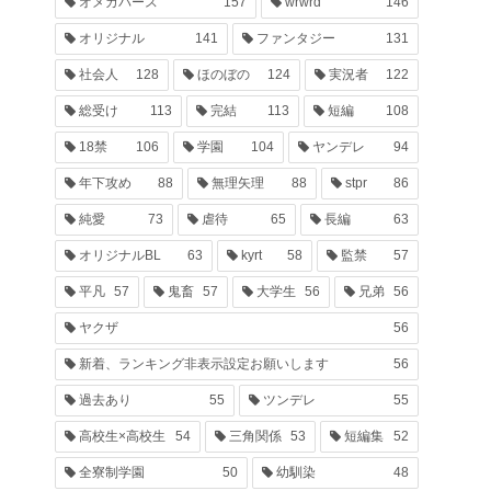
オメガバース
157
wrwrd
146
オリジナル
141
ファンタジー
131
社会人
128
ほのぼの
124
実況者
122
総受け
113
完結
113
短編
108
18禁
106
学園
104
ヤンデレ
94
年下攻め
88
無理矢理
88
stpr
86
純愛
73
虐待
65
長編
63
オリジナルBL
63
kyrt
58
監禁
57
平凡
57
鬼畜
57
大学生
56
兄弟
56
ヤクザ
56
新着、ランキング非表示設定お願いします
56
過去あり
55
ツンデレ
55
高校生×高校生
54
三角関係
53
短編集
52
全寮制学園
50
幼馴染
48