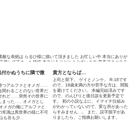
素敵な表紙は らるひ様に描いて頂きました お忙しい中 本当にありが
 応援して下さった皆様 本当にありがとうございます 最高アクセスラ
ありがとうございます これからも頑張りますので またよろしくお願い
気付かぬうちに隣で微
貴方とならば…
上司と部下。 ゲイとノンケ。 R-18です
ので、18歳未満の方や苦手な方は、閲覧
持つアルファとオメガ……
を避けてください。 本編完結済みです
は関わることのない世界だ
ので、のんびりと後日談を更新予定で
けれど……突然その世界に
す。 初の小説な上に、イマイチ仕組み
しまった……オメガとし
がわかっていないので、変な所があった
のオメガの俺にアルファと
らすみません…。 また、誤字脱字があ
の常識は異世界の様に不可
りましたら、ご指摘お願いします。
も谷も少...