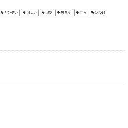
ヤンデレ
切ない
溺愛
無自覚
甘々
総受け