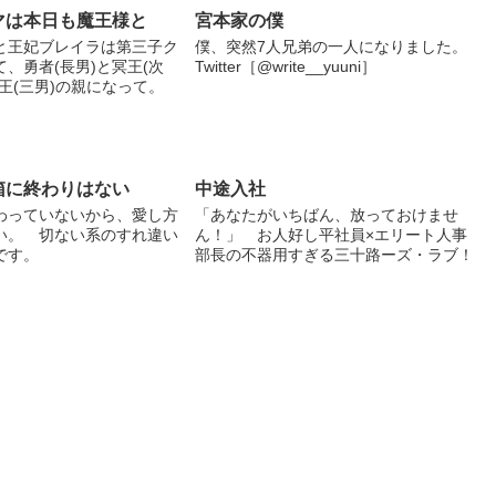
マは本日も魔王様と
宮本家の僕
と王妃ブレイラは第三子ク
僕、突然7人兄弟の一人になりました。
、勇者(長男)と冥王(次
Twitter［@write__yuuni］
王(三男)の親になって。
箱に終わりはない
中途入社
わっていないから、愛し方
「あなたがいちばん、放っておけませ
い。 切ない系のすれ違い
ん！」 お人好し平社員×エリート人事
です。
部長の不器用すぎる三十路ーズ・ラブ！