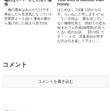
ームページ：
命
honey.
https://www.tremolo.xyz/） ②小
「俺の運命はあんただけです」
はじめまして&違う話からの
説家になろう （小説投稿サイ
再会したら生意気になっていた
方、らいねこと申します♪(*´ω
ト：https://syosetu.com/）
営業部エース(β) × 運命の番か
｀*)／ 今回は… 愛を信じてい
③fujossy （BL小説・漫画投稿
ら逃げ出した箱入り息子(Ω)
ない俺様社長と、初めての恋を
サイト：https://fujossy.jp/） ④
知るカフェ店員(純喫茶)の甘っ
アルファポリス（Webコンテン
たるい恋のお話。 【R-18】で
ツ投稿サイト：
す！！ エロ、言葉攻めが苦手
https://www.alphapolis.co.jp/）
な方は引き返して下さい…。
⑤カクヨム
…ところで、俺様って何でしょ
（https://kakuyomu.jp/）
う？ 私の引き出しにいる俺様
は、こんなのしかいませんでし
た…。((・_・)…遠い目) カフ
ェ店員という響きに負け、男性
コメント
のカフェエプロンって良いよ
ね！で書き始めた話です。 (文
章に、カフェエプロンは見えな
いのに…) でも、舞台は純喫茶
コメントを書き込む
(笑) そして、表紙のお話。 題
名の『Your kiss is sweeter than
honey. 』 honey=ハチミツ…。
( ・◇・)…う～ん 『ハチミツ
と言えば、舐めるでしょ！』と
意味不明で舌を出してます。