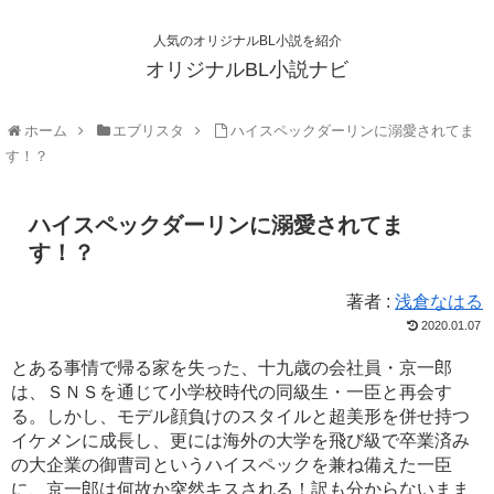
人気のオリジナルBL小説を紹介
オリジナルBL小説ナビ
ホーム
エブリスタ
ハイスペックダーリンに溺愛されてま
す！？
ハイスペックダーリンに溺愛されてま
す！？
著者 :
浅倉なはる
2020.01.07
とある事情で帰る家を失った、十九歳の会社員・京一郎
は、ＳＮＳを通じて小学校時代の同級生・一臣と再会す
る。しかし、モデル顔負けのスタイルと超美形を併せ持つ
イケメンに成長し、更には海外の大学を飛び級で卒業済み
の大企業の御曹司というハイスペックを兼ね備えた一臣
に、京一郎は何故か突然キスされる！訳も分からないまま