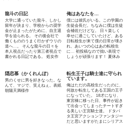
龍斗の日記
俺はあなたを…
大学に通っていた龍斗、しかし
僕には彼氏がいる。この学園の
留年が決まり、学校からの奨学
生徒会長だ。ちなみに僕は生徒
金が止まったがために、自主退
会補佐だけどな。 日々楽しく
学を迫られる。 その後会社で
幸せに過ごしていたけど、ある
働くもののうまく行かずウリの
日転校生が来て僕の日常が壊さ
道へ…。 そんな龍斗の日々を
れ、あいつの心はあの転校生
本人視点だったり第三者視点で
に… 初投稿なので拙い表現で
書かれる日記である。 処女作
しょうが頑張ります！ 夏休み
です。 なるべくリアルに書こ
編突入しました！更新遅めです
うとはしてますが、薄っぺらく
ががんばって完結まで持ってき
なってしまうところも多いかも
たいです！ 表紙描いて頂けた
隠恋慕（かくれんぼ）
転生王子は騎士達に守られ
しれません。
らありがたいです！ よろしく
ています。
男のくせに男を好きなった。な
お願いします
俺はただの高校生だったのに、
んて、マジで、笑えねぇ。表紙
何故か転生してある王国の王子
朝陽天満様作
になっていた。 18才になり、
東宮棟に移った日、事件が起き
て出会ってしまったチートすぎ
る美しい王宮騎士達。 ドタバ
タ王宮アクションファンタジー
だと思いますがたまにシリアス
です。 主...