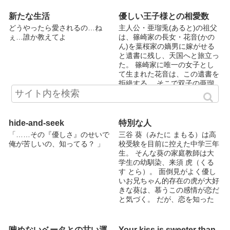
新たな生活
優しい王子様との相愛数
どうやったら愛されるの…ね
主人公・亜瑠兎(あると)の祖父
ぇ…誰か教えてよ
は、篠崎家の長女・花音(かの
ん)を葉桜家の嫡男に嫁がせる
と遺書に残し、天国へと旅立っ
た。 篠崎家に唯一の女子とし
て生まれた花音は、この遺書を
拒絶する。 そこで双子の亜瑠
兎が花音の代わりに嫁ぐことな
ってしまう。 ...
hide-and-seek
特別な人
「……その『優しさ』のせいで
三谷 葵（みたに まもる）は高
俺が苦しいの、知ってる？ 」
校受験を目前に控えた中学三年
生。 そんな葵の家庭教師は大
学生の幼馴染、来須 虎（くる
す とら）。 面倒見がよく優し
いお兄ちゃん的存在の虎が大好
きな葵は、慕うこの感情が恋だ
と気づく。 だが、恋を知った
直後に葵は虎の秘めた想いを知
ってしまう。 ※他掲載サイト
①TREMOLO（鏡由良運営のホ
噛めないベータとの甘い運
Your kiss is sweeter than