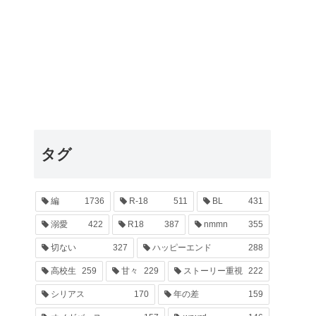
タグ
編
1736
R-18
511
BL
431
溺愛
422
R18
387
nmmn
355
切ない
327
ハッピーエンド
288
高校生
259
甘々
229
ストーリー重視
222
シリアス
170
年の差
159