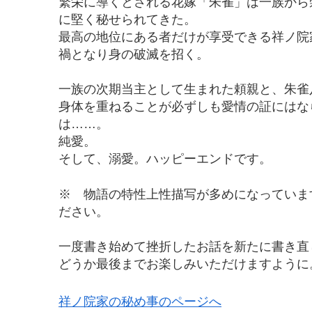
繁栄に導くとされる花嫁「朱雀」は一族から
に堅く秘せられてきた。
最高の地位にある者だけが享受できる祥ノ院
禍となり身の破滅を招く。
一族の次期当主として生まれた頼親と、朱雀
身体を重ねることが必ずしも愛情の証にはな
は……。
純愛。
そして、溺愛。ハッピーエンドです。
※ 物語の特性上性描写が多めになっていま
ださい。
一度書き始めて挫折したお話を新たに書き直
どうか最後までお楽しみいただけますように
祥ノ院家の秘め事のページへ