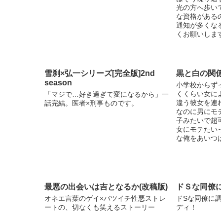
光の方へ歩い
な資格がある
通知が多くな
くお願いしま
雪刹×弘一シリーズ[完全版]2nd
黒と白の関
season
小学校からず
くくらい女に
「マジで…好き過ぎて変になるから」一
違う彼女を連
話完結。医者×刑事ものです。
なのに男にモ
子みたいで超
女にモテたい
な俺をあいつは
最悪の出会いは吉となるか(改稿版)
ドＳな同僚
オネエ言葉のゲイ×バツイチ性悪ストレ
ドSな同僚に
ートの、切なくも笑えるストーリー
ディ！