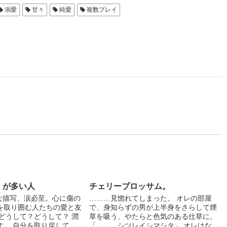
溺愛
甘々
純愛
複数プレイ
」が多い人
チェリーブロッサム。
ルな描写、涙必至。心に傷の
………見惚れてしまった。 オレの部屋
を取り囲む人たちの愛と友
で、身知らずの男が上半身をさらして煙
どうして？どうして？ 潤
草を吸う、やたらと色気のある仕草に。
す。 自分を取り戻して、
「………シツレイシマシタ」 オレはな