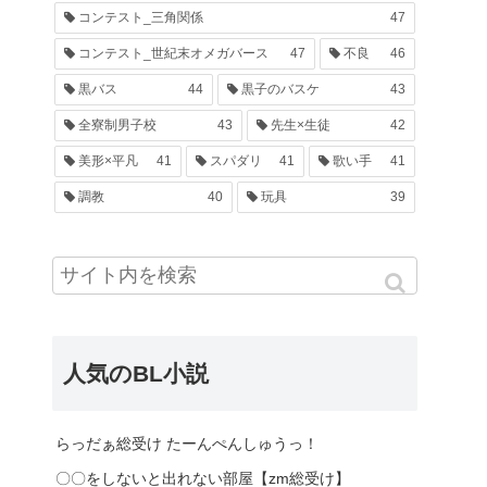
コンテスト_三角関係
47
コンテスト_世紀末オメガバース
47
不良
46
黒バス
44
黒子のバスケ
43
全寮制男子校
43
先生×生徒
42
美形×平凡
41
スパダリ
41
歌い手
41
調教
40
玩具
39
人気のBL小説
らっだぁ総受け たーんぺんしゅうっ！
〇〇をしないと出れない部屋【zm総受け】