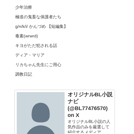
少年治療
極道の鬼畜な保護者たち
g/n/k/i/ かんづめ 【短編集】
毒素(wrwrd)
キヨがただ犯される話
ディア・マリア
リカちゃん先生にご用心
調教日記
オリジナルBL小説
ナビ
(@BL77476570)
on X
オリジナルBL小説の人
気作品のみを厳選して
紹介するメディア