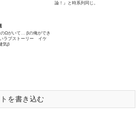
論！』と時系列同じ。
行部 山城 優 (ﾔﾏｷ ﾕｳ) 21歳/？㎝/？㎏ 黒
崎組：執行部 伏見 琉樹（ﾌｼﾐ ﾙｷ） 19
歳/？㎝/？㎏ 黒崎組：ハッカー(執行部 )
伏見 瑠衣（ﾌｼﾐ ﾙｲ） 19歳/？㎝/？㎏ 黒
俺
崎組：ハッカー(執行部) 風見 (ｶｻﾞﾐ) 黒
崎組 : 医師 黒崎 刀哉 (ｸﾛｻｷ ﾄｳﾔ) 黒崎組 :
のΩがいて… βの俺ができ
会長 黒崎 桃子 (ｸﾛｻｷ ﾓﾓｺ) 黒崎刀哉の嫁
ないラブストーリー イケ
美仔（ﾐｺ） 佑月の父の妹 和夫（ｶｽﾞｵ）
健気β
美仔の夫 晃（ｱｷﾗ） 美仔、和夫の息子
ントを書き込む