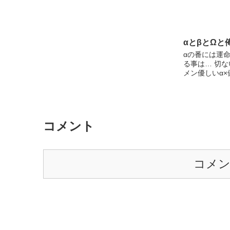
αとβとΩと
αの番には運命
る事は… 切
メン優しいα×
コメント
コメ