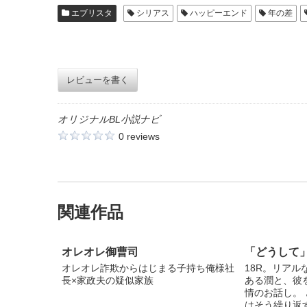
エブリスタ
シリアス
ハッピーエンド
年の差
レビューを書く
オリジナルBL小説ナビ
0 reviews
関連作品
オレオレ御曹司
「どうして
オレオレ詐欺からはじまる子持ち俺様社
18R。リア
長×家政夫の疑似家族
ある潤と、彼
情のお話し。 
はそう繰り返