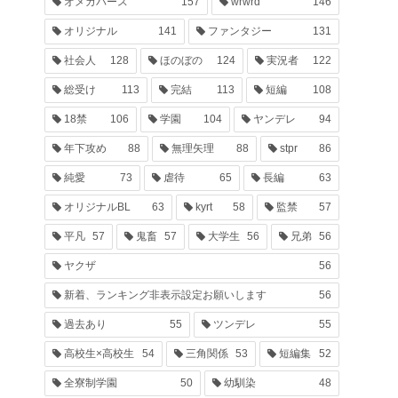
オメガバース
157
wrwrd
146
オリジナル
141
ファンタジー
131
社会人
128
ほのぼの
124
実況者
122
総受け
113
完結
113
短編
108
18禁
106
学園
104
ヤンデレ
94
年下攻め
88
無理矢理
88
stpr
86
純愛
73
虐待
65
長編
63
オリジナルBL
63
kyrt
58
監禁
57
平凡
57
鬼畜
57
大学生
56
兄弟
56
ヤクザ
56
新着、ランキング非表示設定お願いします
56
過去あり
55
ツンデレ
55
高校生×高校生
54
三角関係
53
短編集
52
全寮制学園
50
幼馴染
48