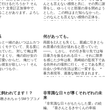
て行けるだろうか？ そん
んとも言えない感情と共に、その男に謝
の？ 文章訂正加筆中で、
罪をし、ゆっくりと部屋の扉を閉めよう
ることがあります。よろし
とした。 この時はまだ知らなかった。
す
このなんとも言えない感情の正体を。
そしてこれがオレとあの人との出会い。
桜が舞い散る暖かい春の日の事だった。
甘いラブストーリーになる予定の作品で
す。 話の途中で視点が変わる事があり
係
何があっても。
ますので、その時は目次に（◯◯side）
っと一緒のあいつはムカつ
両親を2人とも失くし、親戚に引きとら
と表現させていただきます。 R18要素を
よくモテていて、見る度に
れ普通の生活が送れると思っていた
含む作品となりますので、ご了承くださ
れていた。 対して俺は男
───。 しかし、その引き取り先では毎
い。R18の表現がある場合は目次にR18
テまくり。 俺の顔が女の
日暴力を振るわれる日々… それに限界
をつけます。 作品中に未成年の喫煙、
可愛いからだ。 俺だって
を感じた少年は夜、黒崎組の監視下であ
飲酒の表現があります。 この作品は全
っ彼女が欲しいっ！ そん
る街外れの場所に行く。そこである男と
てフィクションですので、ご理解よろし
いつも小...
出会い少年の生活は更に一変する。 ＊
くお願いします☆ 初めてのBL小説作品
暴力表現等、過激な物が含まれます。
ですので、誤字脱字や読みにくい事が多
＊R-18もあります。 登場人物 白鳥 佑月
いと思いますが、頑張って2人の愛を育
（ｼﾗﾄﾘ ﾕﾂﾞｷ） 18歳/164㎝/48㎏ 高校生
んでいきたいと思います。 表紙絵は
黒崎 司 （ｸﾛｻｷ ﾂｶｻ） 23歳/182㎝/65㎏
mai.様に描いていただきました *･゜ﾟ･
黒崎組：若頭 桜庭 京 (ｻｸﾗﾊﾞｷｮｳ） 26
*:.｡..｡.:*･'(*ﾟ▽ﾟ*)'･*:.｡. .｡.:*･゜ﾟ･* とって
に飼われてます！？
非常識な日々が導くそれぞれの未
歳/？㎝/？㎏ 黒崎組：第１補佐（執行
も素敵なイラストを本当にありがとうご
来
調教されちゃうSMラブコメ
部） 九条 誠（ｸｼﾞｮｳ ﾏｺﾄ） 25歳/？㎝/？
ざいますm(_ _)m
『非常識な日々がもたらした愛』の続
㎏ 黒崎組：第２補佐（執行部） 荒井 凪
編。 『葵さんとるきやくんの幸福
（ｱﾗｲ ﾅｷﾞ） 22歳/？㎝/？㎏ 黒崎組：執