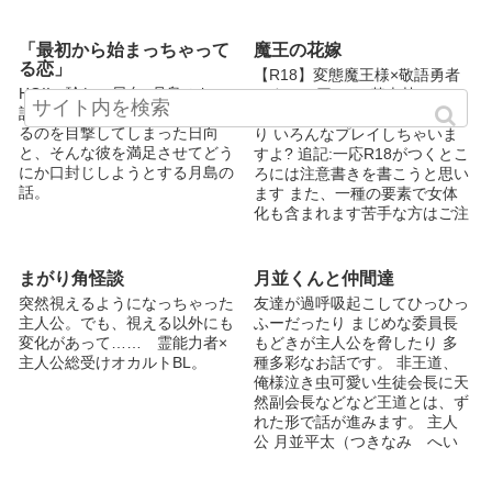
生も含む）フォロー不可 表
ほしい。 愛してるとー。 ＊ 好
がご了承ください。時の流れは
紙、挿絵：mecab様
きと言えたらの主人公・恋や、
速いですねー。 pixiv他では二
@mecabsan
登場人物の零、琉の父・隆文、
「最初から始まっちゃって
魔王の花嫁
次創作として発表済み。 表紙
烏沢財閥なども登場！ 琉と恋
る恋」
は、無料写真素材サイト・
【R18】変態魔王様×敬語勇者
が出会う3年前のお話。 好きと
Pexels様
HQ!! 珍しい日向×月島のお
ですヾ(*´▽｀*)ﾉ 基本甘々で(*
言えたらシリーズの長編第2
【https://www.pexels.com/】の
話。 学校で月島が男に奉仕す
´∀｀)時々ギャグ＆シリアス有
弾。 前作を読んでいなくても
素敵素材からお借りしました。
るのを目撃してしまった日向
り いろんなプレイしちゃいま
お読みいただけます！ ＊ 表紙:
ありがとうございました！
と、そんな彼を満足させてどう
すよ? 追記:一応R18がつくとこ
あお様 ○番外編 牧野瀬那では無
にか口封じしようとする月島の
ろには注意書きを書こうと思い
理やりの性描写を含みます。
話。
ます また、一種の要素で女体
○extra episode:不器用おじさん
化も含まれます苦手な方はご注
×愛に飢えたビッチ 関連絵、コ
意ください Twitterはこちら
メント等大歓迎です！
→【@8983510】
まがり角怪談
月並くんと仲間達
突然視えるようになっちゃった
友達が過呼吸起こしてひっひっ
主人公。でも、視える以外にも
ふーだったり まじめな委員長
変化があって…… 霊能力者×
もどきが主人公を脅したり 多
主人公総受けオカルトBL。
種多彩なお話です。 非王道、
俺様泣き虫可愛い生徒会長に天
然副会長などなど王道とは、ず
れた形で話が進みます。 主人
公 月並平太（つきなみ へい
た） 勉強もスポーツも至って
普通、顔は中の上だが 周りの