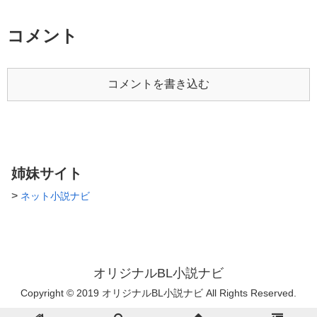
顔面偏差値が桁違いに高過ぎて
平凡にしか見えない。割と流さ
れやすい残念な子。 残念なが
コメント
ら固定cpを作るつもりはありま
せんがiｆストーリーなどで付き
合わせたりはするかもです。
※諸事情で最初から書き直して
コメントを書き込む
ます。 ツイッター
@sakuya22243
https://twitter.com/sakuya2224
3
姉妹サイト
>
ネット小説ナビ
オリジナルBL小説ナビ
Copyright © 2019 オリジナルBL小説ナビ All Rights Reserved.