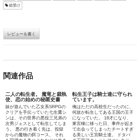
総受け
レビューを書く
関連作品
二人の転生者。 魔竜と裁執
転生王子は騎士達に守られ
使、恋の始めの秘匿史書
ています。
妹が遊んでいた乙女系SRPGの
俺はただの高校生だったのに、
クリアを手伝っていた七生鷹シ
何故か転生してある王国の王子
ンは、その世界の悪役三兄弟の
になっていた。 18才になり、
次男ジェスとして転生してしま
東宮棟に移った日、事件が起き
う。 悪の行き着く先は、投獄
て出会ってしまったチートすぎ
からの魔物の餌コース。 それ
る美しい王宮騎士達。 ドタバ