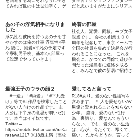
を回避する為にそれなりに生き
タ王宮アクションファンタジー
てみれば世の中は世知辛く、ゲ
だと思いますがたまにシリアス
ームが始まる前...
です。 主...
あの子の浮気相手になりま
終着の部屋
した
社会人、溺愛、同棲。モブ女子
浮気性な彼氏を持つあの子を甘
視点です。 会社の創業１００
やかすのは俺の仕事 浮気性×平
周年を記念して、東京ドームで
凡 後に、溺愛×平凡の予定です
全国の社員を集めて決起会が行
全寮制男子校、基本2人部屋っ
われることになった。 これを
て設定でやっていきます
機会に、かつての同僚で遊び仲
間だった湯島君に連絡を取る
と、みんなで彼の新居に招待さ
れて……。 モブ女子から見た
バカップルのような。恋愛に女
子は絡みません。 前作の「再
最強王子のウラの顔２
愛してると言って
生の部屋」から、３～４年経っ
「#一途」「#純愛」「#平凡受
R18#あり。愛のない性描写を
た設定です。 大いに反省して
け」等でBL作品を検索したこと
含みます。 ＊ 人を愛せないAV
泣いて葵に縋った槇君（湯島
がない人向けの作品です。 主
男優と愛されることを知らない
槇）が、愛と感謝を意識して口
人公は下半身の意思が弱いだけ
少年。 虐待、愛のない性行
と態度に出し続けた結果、どう
で、本当はイイ奴です。
為、裏切り。 愛なんてもうい
なったか、みたいな話になりま
Twitter→
らない。 でも、愛のない生活
す。 前作の執筆からリアルで
https://mobile.twitter.com/AoiKa
は、心が、冷たくて、寒くて、
は７～８年経ってますので、雰
rasawa1217 ※18歳未満（高校
痛い。 だからどうか、言って
囲気など色々違うとは思います