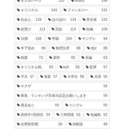
オメガバース
157
wrwrd
146
オリジナル
141
ファンタジー
131
社会人
128
ほのぼの
124
実況者
122
総受け
113
完結
113
短編
108
18禁
106
学園
104
ヤンデレ
94
年下攻め
88
無理矢理
88
stpr
86
純愛
73
虐待
65
長編
63
オリジナルBL
63
kyrt
58
監禁
57
平凡
57
鬼畜
57
大学生
56
兄弟
56
ヤクザ
56
新着、ランキング非表示設定お願いします
56
過去あり
55
ツンデレ
55
高校生×高校生
54
三角関係
53
短編集
52
全寮制学園
50
幼馴染
48