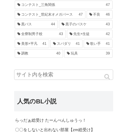
コンテスト_三角関係
47
コンテスト_世紀末オメガバース
47
不良
46
黒バス
44
黒子のバスケ
43
全寮制男子校
43
先生×生徒
42
美形×平凡
41
スパダリ
41
歌い手
41
調教
40
玩具
39
人気のBL小説
らっだぁ総受け たーんぺんしゅうっ！
〇〇をしないと出れない部屋【zm総受け】