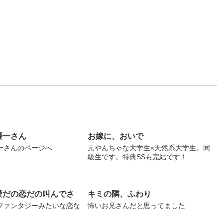
優一さん
お嫁に、おいで
一さんのページへ
元やんちゃな大学生×天然系大学生。同
級生です。特典SSも完結です！
愛だの恋だの叫んでさ
キミの隣、ふわり
ファンタジーみたいな恋な
怖いお兄さんだと思ってました