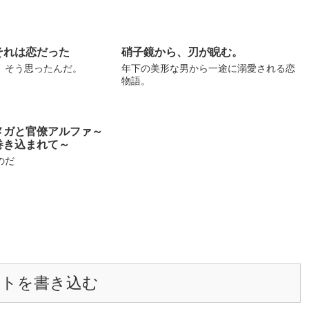
それは恋だった
硝子鏡から、刃が睨む。
、そう思ったんだ。
年下の美形な男から一途に溺愛される恋
物語。
メガと官僚アルファ～
巻き込まれて～
のだ
ントを書き込む