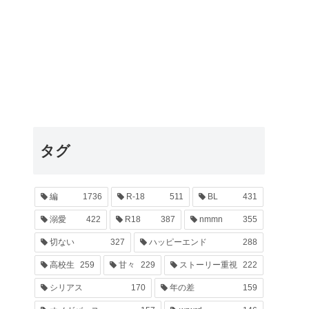
タグ
編
1736
R-18
511
BL
431
溺愛
422
R18
387
nmmn
355
切ない
327
ハッピーエンド
288
高校生
259
甘々
229
ストーリー重視
222
シリアス
170
年の差
159