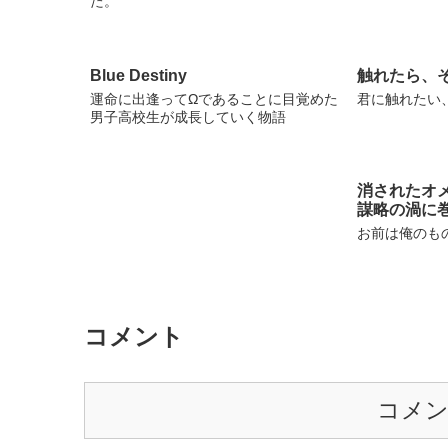
た。
Blue Destiny
触れたら、
運命に出逢ってΩであることに目覚めた
君に触れたい
男子高校生が成長していく物語
消されたオ
謀略の渦に
お前は俺のも
コメント
コメ