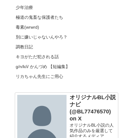
少年治療
極道の鬼畜な保護者たち
毒素(wrwrd)
別に嫌いじゃないんやろ？
調教日記
キヨがただ犯される話
g/n/k/i/ かんづめ 【短編集】
リカちゃん先生にご用心
オリジナルBL小説
ナビ
(@BL77476570)
on X
オリジナルBL小説の人
気作品のみを厳選して
紹介するメディア