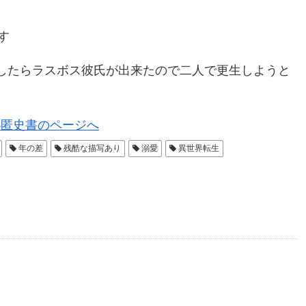
す
生したらラスボス彼氏が出来たので二人で更生しようと
秘匿史書のページへ
年の差
残酷な描写あり
溺愛
異世界転生