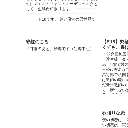
めにノエル・フォン・ルーデンベルクと
して一生懸命頑張ります。 ーーーーー
ーーーーーーーーーーーーーーーーーー
ーーー R18です。 剣と魔法の異世界で
す。
彩虹のころ
【R18】究
くても、春
『甘雨のあと』続編です（短編中心）
19♡究極純愛♡僕
一途生徒（奏
馬）×煩悩教師
人公は有名な
高等部で現国
は教師の職に
だ新米教師の
ら、断れない
早々”生徒会
まう。 学園
に、生徒会の
が、その年の
欲張りな恋
二大セレブと
僕の初恋は、
グループ社長
い初恋は、実
圭一”であっ