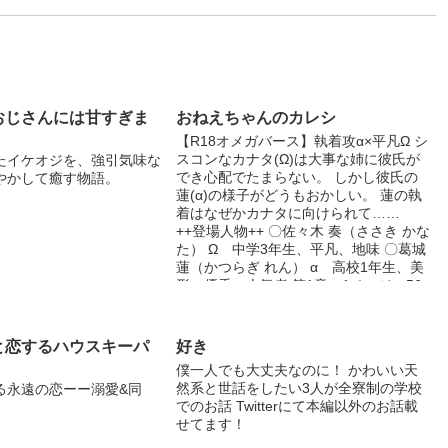
おじさんには甘すぎま
おねえちゃんのカレシ
【R18オメガバース】執着攻α×平凡Ω シ
スコンなカナタ(Ω)は大事な姉に彼氏が
たイケオジを、強引気味な
でき心配でたまらない。 しかし彼氏の
やかして癒す物語。
蓮(α)の様子がどうもおかしい。 蓮の執
着はなぜかカナタに向けられて……
++登場人物++ 〇佐々木 奏（ささき かな
た） Ω 中学3年生、平凡、地味 〇葛城
蓮（かつらぎ れん） α 高校1年生、美
形、優秀、人気者 第1章：1ページ～56
ページ （第1章だけを短編で読むことが
できます） 第2章：57ページ～106ペー
ジ 第3章：107ページ～123ページ ※浮
と恋するハウスキーパ
好き
気描写、男性妊娠描写があります、苦手
僕一人でも大丈夫なのに！ かわいい天
な方は回避してください。 ※一般的な
然系と世話をしたい3人が全寮制の学校
る永遠の恋ーー溺愛&同
「浮気攻め」「健気受け」の話とは違う
でのお話 Twitterにて本編以外のお話載
のでご注意ください。 ※マークのペー
せてます！
ジは性描写を含みます、18歳未満の方は
閲覧をご遠慮ください。 ※他サイトで