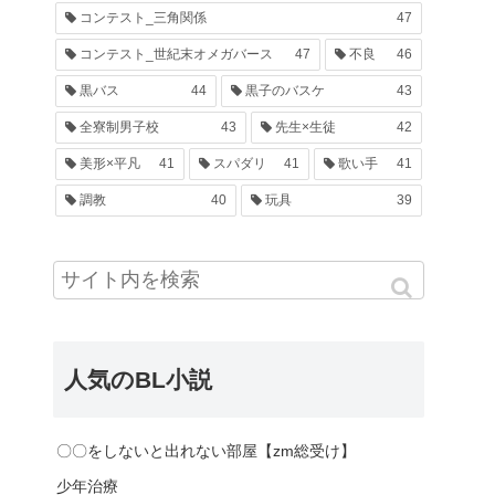
コンテスト_三角関係
47
コンテスト_世紀末オメガバース
47
不良
46
黒バス
44
黒子のバスケ
43
全寮制男子校
43
先生×生徒
42
美形×平凡
41
スパダリ
41
歌い手
41
調教
40
玩具
39
人気のBL小説
〇〇をしないと出れない部屋【zm総受け】
少年治療