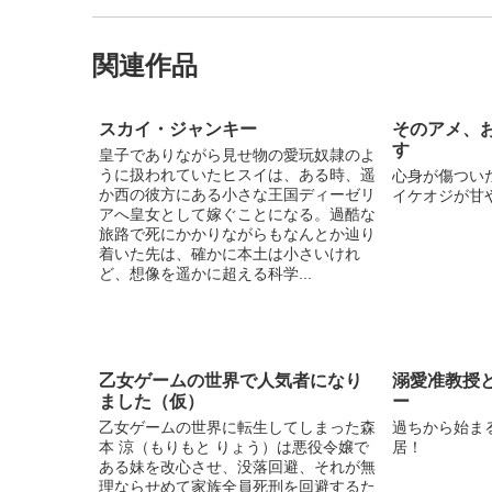
関連作品
スカイ・ジャンキー
そのアメ、
す
皇子でありながら見せ物の愛玩奴隷のよ
うに扱われていたヒスイは、ある時、遥
心身が傷つい
か西の彼方にある小さな王国ディーゼリ
イケオジが甘
アへ皇女として嫁ぐことになる。過酷な
旅路で死にかかりながらもなんとか辿り
着いた先は、確かに本土は小さいけれ
ど、想像を遥かに超える科学...
乙女ゲームの世界で人気者になり
溺愛准教授
ました（仮）
ー
乙女ゲームの世界に転生してしまった森
過ちから始ま
本 涼（もりもと りょう）は悪役令嬢で
居！
ある妹を改心させ、没落回避、それが無
理ならせめて家族全員死刑を回避するた