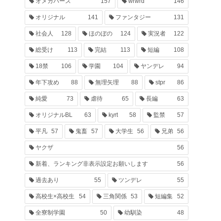
オメガバース
157
wrwrd
146
オリジナル
141
ファンタジー
131
社会人
128
ほのぼの
124
実況者
122
総受け
113
完結
113
短編
108
18禁
106
学園
104
ヤンデレ
94
年下攻め
88
無理矢理
88
stpr
86
純愛
73
虐待
65
長編
63
オリジナルBL
63
kyrt
58
監禁
57
平凡
57
鬼畜
57
大学生
56
兄弟
56
ヤクザ
56
新着、ランキング非表示設定お願いします
56
過去あり
55
ツンデレ
55
高校生×高校生
54
三角関係
53
短編集
52
全寮制学園
50
幼馴染
48