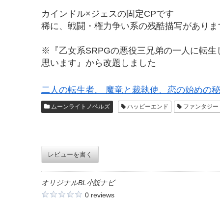
カインドル×ジェスの固定CPです
稀に、戦闘・権力争い系の残酷描写がありま
※『乙女系SRPGの悪役三兄弟の一人に転
思います』から改題しました
二人の転生者。 魔竜と裁執使、恋の始めの
ムーンライトノベルズ
ハッピーエンド
ファンタジー
レビューを書く
オリジナルBL小説ナビ
0 reviews