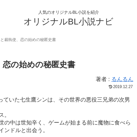
人気のオリジナルBL小説を紹介
オリジナルBL小説ナビ
竜と裁執使、恋の始めの秘匿史書
、恋の始めの秘匿史書
著者 :
るんるん
2019.12.27
伝っていた七生鷹シンは、その世界の悪役三兄弟の次男
ス。
世の中は世知辛く、ゲームが始まる前に魔物に食べら
インドルと出会う。