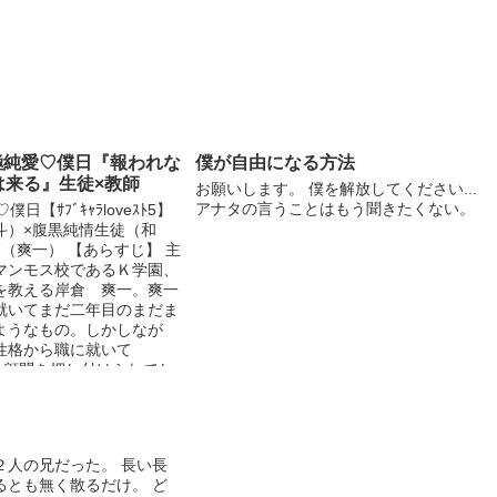
掲載した「おねえちゃんのカレシ」をリ
メイクした作品です。 オリジナルと違
うストーリーになっています。
極純愛♡僕日『報われな
僕が自由になる方法
は来る』生徒×教師
お願いします。 僕を解放してください...
アナタの言うことはもう聞きたくない。
日【ｻﾌﾞｷｬﾗloveｽﾄ5】
斗）×腹黒純情生徒（和
（爽一） 【あらすじ】 主
マンモス校であるＫ学園、
を教える岸倉 爽一。爽一
就いてまだ二年目のまだま
ようなもの。しかしなが
性格から職に就いて
”の顧問を押し付けられてし
のことも良く知らないの
顧問なんてと思っていた
生徒会副会長はＫ学園では
言われている片割れ、大崎
２人の兄だった。 長い長
の長男で有名人の”大崎
るとも無く散るだけ。 ど
た。彼の高校生とは思えな