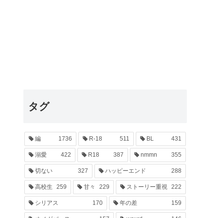
タグ
編
1736
R-18
511
BL
431
溺愛
422
R18
387
nmmn
355
切ない
327
ハッピーエンド
288
高校生
259
甘々
229
ストーリー重視
222
シリアス
170
年の差
159