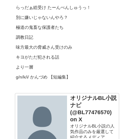
らっだぁ総受け たーんぺんしゅうっ！
別に嫌いじゃないんやろ？
極道の鬼畜な保護者たち
調教日記
味方最大の脅威さん受けのみ
キヨがただ犯される話
より一層
g/n/k/i/ かんづめ 【短編集】
オリジナルBL小説
ナビ
(@BL77476570)
on X
オリジナルBL小説の人
気作品のみを厳選して
紹介するメディア