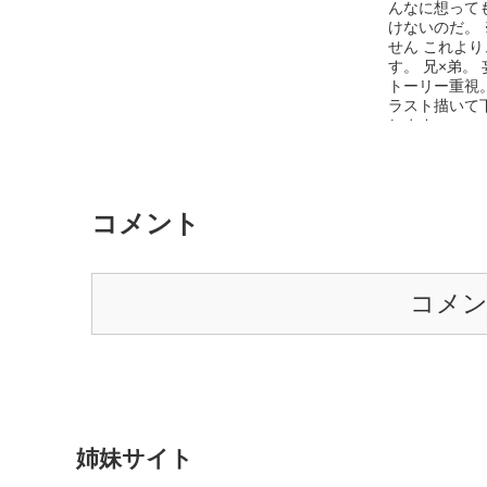
んなに想って
いほどしっか
けないのだ。
力などに圧倒
せん これよ
しか惹かれて
す。 兄×弟。
日突然、もう
トーリー重視。
ループの令嬢
ラスト描いて
を覚えつつも
します。
しかし、翌年
川《こがわ》
る。 圭一の
たが、憧れで
ついつい彼に
コメント
れはもう、癖
を他の生徒にき
コメ
姉妹サイト