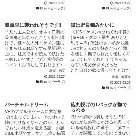
しさを埋める毎日に、少年はい
てきます。苦手だと思ったら飛
2021.03.27
2021.03.27
つだって空虚だった。 僕らは
ばして読んでいただけると幸い
BLove[ビーラブ]
BLove[ビーラブ]
「ぼくら」でしかない。 「ぼ
です。森孝×結人、高山×太陽は
くら」を壊すくらいなら僕は
主人公に深く関わってきます
＿＿＿＿ 「天使に恋をしたん
が、大和×直、幸久×将に関して
吸血鬼に襲われそうです!!
彼は野良猫みたいに
です」 幸薄い系男子×鈍感？ノ
はほぼ関わりがありません。
平凡な主人公が、オネエ口調の
《ドSイケメン×ひねくれ不良》
ンケ と、その周りの大人たち
いつもイイネやコメントありが
吸血鬼と出会ったことが切っ掛
(※R18・グロ・暴力 ありだと
のお話。 ______________い
とうございます。素敵な表紙は
けで、様々な人外イケメン達に
思う←※) 俺は小さい頃から誰
くつも遠回りしたけれど本当は
葉っぱ様に描いていただきまし
せまられるお話ですw 更新遅い
かに甘えるのが好きだった 頭
憶えていたんだ。なあ、お前は
た( *ˊᵕˋ )♡ ＊＊＊ 高校生編、
上に、駄文ですが読んで頂けた
を優しく撫でられたり優しくギ
運命って信じるか？
完結！
ら嬉しいです(*´˘`*)♡ 感想等の
ュッてしてくれたり でもそん
.......................................... 物
コメントお待ちしております♪
な甘い考えがダメだった───
語は現在からふたりの高校時代
ただ自分の欲に浸ってただけだ
著者 : 猫又
に飛んでセンチメンタルな
った。 ＊＊＊＊＊＊＊＊＊＊
2021.03.27
著者 : 春夏冬
「僕」の記憶に沿って流れてい
＊＊ 5000アクセスありがとう
BLove[ビーラブ]
2021.03.23
きます。そして高校を卒業して
ございます！ ＊＊＊＊＊＊＊
BLove[ビーラブ]
大学入学、そして現在へまた戻
＊＊＊＊＊ 更新めっちゃマイ
り進行形で進みます。「僕」恭
ペースです( ˙-˙ )
介の記憶と「俺」晴の記憶は一
バーチャルドリーム
砲丸投げのTバックが撫で
体どんな風に重なっていたの
られる
か、お楽しみに！ 本編始まる
VRのアダルトゲームに変な形
までが長いです（笑） 本編始
長い不調から脱しそうなのに、
ではまってしまい、そのせいで
まればR18！！！！ R18ページ
なにか決め手にかけると思って
抜けだせなくなったのが、とん
には※の表記をしてます
いる砲丸投げの選手。「脇フェ
でもない終焉を迎える話。お題
チ」が関連しているのではない
のBL小話です。すこし痛い描写