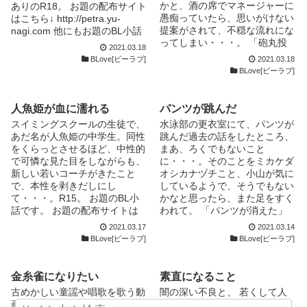
かと、酒の席でマネージャーに
ありのR18。 お題の配布サイト
愚痴っていたら、思いがけない
はこちら↓ http://petra.yu-
提案がされて、不穏な流れにな
nagi.com 他にもお題のBL小話
ってしまい・・・。 「砲丸投
をアルファポリスで公開してい
2021.03.18
げに先生が抱かれる」のその後
ます↓
BLove[ビーラブ]
2021.03.18
の話です。今回は砲丸投げが受
https://www.alphapolis.co.jp/no
BLove[ビーラブ]
けのような、そうでもないよう
vel/352542676/358431393
な、アダルトな内容。 後編は
アルファポリスで読めます↓
人魚姫が血に濡れる
パンツが跳んだ
https://www.alphapolis.co.jp/no
スイミングスクールの生徒で、
水泳部の更衣室にて、パンツが
vel/352542676/510434936
あだ名が人魚姫の中学生。同性
跳んだ過去の話をしたところ、
をくらっとさせるほど、中性的
まあ、ろくでもないこと
で可憐な見た目をしながらも、
に・・・。そのことをミカケダ
新しい若いコーチがきたこと
オシカナヅチこと、小山が気に
で、本性を剥きだしにし
しているようで、そうでもない
て・・・。R15。 お題のBL小
かなと思ったら、また足をすく
話です。 お題の配布サイトは
われて。 「パンツが消えた」
こちら↓ http://petra.yu-
の凸凹コンビ、ミカケダオシカ
2021.03.17
2021.03.14
nagi.com/ 他にもお題のBL小話
ナヅチ×つるぺたチビエースの
BLove[ビーラブ]
BLove[ビーラブ]
があります↓
BL小話です。R15。 「パンツ
https://www.alphapolis.co.jp/no
が消えた」はアルファポリスで
vel/352542676/382438525
公開中↓
金糸雀になりたい
素直になること
https://www.alphapolis.co.jp/no
古めかしい童謡や唱歌を歌う動
闇の深い不良と、 若くして人
vel/352542676/867367190
画を上げている、「カナリ
生経験豊富な 爽やか詐欺男の