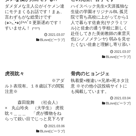
司 （ｸﾛｻｷ ﾂｶｻ） 23歳/182㎝/65
頂ければと思います。 ＊まだ
ダメダメな主人公がイケメン達
ハイスペック先生×天涯孤独な
㎏ 黒崎組：若頭 桜庭 京 (ｻｸﾗﾊﾞ
まだ新人ですので多めに見てく
にモテまくるお話です！まぁ、
生徒の学園オリジナルBL 孤児
ｷｮｳ） 26歳/？㎝/？㎏ 黒崎組：
だされば嬉しいです。
言わずもがな総受けです
院で育ち高校に上がってから1
第１補佐（執行部） 九条 誠（ｸ
2018.1.21追記 Twitter始めまし
(๑>؂•̀๑)ﾃﾍﾍﾟﾛ 更新遅めです！
人で暮らす佐倉光(サクラミツ
ｼﾞｮｳ ﾏｺﾄ） 25歳/？㎝/？㎏ 黒崎
た →@akisa12b 作品裏話や設
すいません！┏○┓
ル)と佐倉の通う学校に新しく
組：第２補佐（執行部） 荒井
定などを呟いております。興味
赴任してきた美術教師の東雲天
2021.03.07
凪（ｱﾗｲ ﾅｷﾞ） 22歳/？㎝/？㎏
ある方はフォローして頂けると
也(シノノメテンヤ) 弱みを見せ
BLove[ビーラブ]
黒崎組：執行部 山城 優 (ﾔﾏｷ ﾕ
嬉しいです。
たくない佐倉と理解し寄り添い
ｳ) 21歳/？㎝/？㎏ 黒崎組：執行
たい東雲。中々分かり合えず近
部 伏見 琉樹（ﾌｼﾐ ﾙｷ） 19歳/？
2021.03.07
いのに遠い距離に居る2人のお
BLove[ビーラブ]
㎝/？㎏ 黒崎組：ハッカー(執行
話です。 登場人物 佐倉 光 (サ
部 ) 伏見 瑠衣（ﾌｼﾐ ﾙｲ） 19
クラ ミツル) 高校2年生男子/春
歳/？㎝/？㎏ 黒崎組：ハッカー
生まれ 身長174/体重56/茶髪/茶
虎視眈々
骨肉のヒョンジェ
(執行部) 風見 (ｶｻﾞﾐ) 黒崎組 : 医
色の瞳 成績は良いが運動が苦
師 黒崎 刀哉 (ｸﾛｻｷ ﾄｳﾔ) 黒崎組 :
※アダ
執着愛×種違い×兄弟×死ネタ注
手/音楽と美術が壊滅的 孤児院
会長 黒崎 桃子 (ｸﾛｻｷ ﾓﾓｺ) 黒崎
ルト表現有。１８歳以下の閲覧
意 ※その他小説投稿サイトに
育ちで色々な過去を持つ 大人
刀哉の嫁 美仔（ﾐｺ） 佑月の父
注意※
も掲載しています。
は皆苦手だが先生は特に苦手
の妹 和夫（ｶｽﾞｵ） 美仔の夫 晃
2021.03.04
この話の主人公 東雲 天也 (シノ
（ｱｷﾗ） 美仔、和夫の息子
森田龍舞 （社会人）
BLove[ビーラブ]
ノメ テンヤ) 美術担当の教
× 丸山玲央 （大学生） 虎視
師/27歳/夏生まれ 身長181/体重
眈々＿＿＿ 「虎が獲物をね
74 黒髪黒目/喫煙者(赤マル) 佐
らって鋭い目でじっと見下ろす
倉の担任でお兄ちゃん気質 絵
ように，機会をねらって油断な
は勿論かけるし頭もいいし運動
2021.03.06
く形勢をうかがっているさ
BLove[ビーラブ]
もできる その生い立ちから佐
ま。」 「飢えた虎