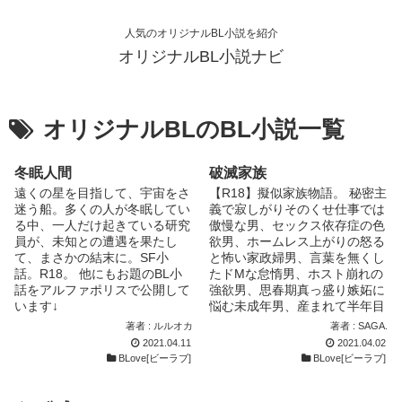
人気のオリジナルBL小説を紹介
オリジナルBL小説ナビ
オリジナルBLのBL小説一覧
冬眠人間
破滅家族
遠くの星を目指して、宇宙をさ
【R18】擬似家族物語。 秘密主
迷う船。多くの人が冬眠してい
義で寂しがりそのくせ仕事では
る中、一人だけ起きている研究
傲慢な男、セックス依存症の色
員が、未知との遭遇を果たし
欲男、ホームレス上がりの怒る
て、まさかの結末に。SF小
と怖い家政婦男、言葉を無くし
話。R18。 他にもお題のBL小
たドMな怠惰男、ホスト崩れの
話をアルファポリスで公開して
強欲男、思春期真っ盛り嫉妬に
います↓
悩む未成年男、産まれて半年目
https://www.alphapolis.co.jp/no
につくものは全て口にする悪食
著者 : ルルオカ
著者 : SAGA.
vel/352542676/650442483
チビ男。 7人の男達の、奇妙な
2021.04.11
2021.04.02
同棲生活模様。 続き物です
BLove[ビーラブ]
BLove[ビーラブ]
が、短編としても読めるような
構成で考えており、1話あたり