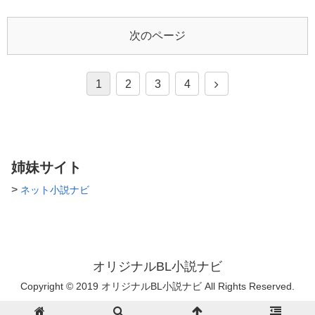
倉を気にかけている 生徒から
と目が合った気がしたんだ」
も人気のハイスペック先生 齋
藤 秋人 (サイトウ アキヒト) 主
次のページ
人公と同じクラス/秋生まれ 身
「逃がさない、絶対にね」
長178/体重68 金髪黒目 勉強は
2015.04.08 完結 スピンオフ作
苦手/運動は得意 1年の時から佐
品「一等星」
倉と仲良し 東雲とは従兄弟同
1
2
3
4
http://blove.jp/novel/60349-
士 東雲みたいな大人になりた
%E4%B8%80%E7%AD%89%E
いやんちゃ男子 そのうち増え
6%98%9F/ 作者Twitter→＠
ます
butterfly_hira ※１８禁シーンに
※マークを付けました
（2015.08.25）
姉妹サイト
>
ネット小説ナビ
オリジナルBL小説ナビ
Copyright © 2019 オリジナルBL小説ナビ All Rights Reserved.