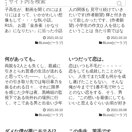
ア」。その美声に惚れこんだ男
先生の恋物語…。 卒業後の二
子高生が、動画を聞くのにはま
人の関係も 見守り続けていき
りにはまって、いかがわしい想
たいです(作者願望) 輝と付き合
像もして・・・なBL小話。
って欲しかったです。(作者願
R15。 お題「金糸雀（かなり
望) 小学生の作文() 人を信じる
あ）になりたい」に沿った小話
ということは 当たり前ではな
です。 他にもお題小説をアル
い。 素直に甘える事も 当たり
2021.03.12
2021.03.10
ファポリスで公開してます↓
前ではないのだ。 〜あらす
BLove[ビーラブ]
BLove[ビーラブ]
https://www.alphapolis.co.jp/no
じ〜 高校に入学した霧島彼方
vel/352542676/49399081 お題
は大して学校も行かず 教室に
を拝借した配布サイト「ペトル
居ても寝てるだけ、という 問
何があっても。
いつだって恋は。
ーシュカ」はこちら↓
題児だった、殴り合いも絶えず
両親を2人とも失くし、親戚に
恋はいつも不毛だ－－－－－
http://petra.yu-nagi.com
教員の中でも目をつけられてい
引きとられ普通の生活が送れる
恋をしても成就したことがな
るほどだ ある冬の事、流石に
と思っていた───。 しかし、
い。 人生でまだ1度も何かを成
これ以上は 単位すら足りなく
その引き取り先では毎日暴力を
し遂げたこともない。 そんな
なるということで 担任の池羽
振るわれる日々… それに限界
俺が今までで1番不毛で叶うこ
恵は彼方に話しかける 男が好
を感じた少年は夜、黒崎組の監
とのない恋をする、そう、男
きなんて思いもしない彼方は
視下である街外れの場所に行
に。 "この想いを最後にしても
徐々に 惹かれていって…？
く。そこである男と出会い少年
いいと思えるぐらいお前が好き
fujossyで短編学園コンテスト応
の生活は更に一変する。 ＊暴
だよ" ＊この作品はフィクショ
募作品です 長編シリーズ化し
2021.03.10
2021.03.08
力表現等、過激な物が含まれま
ンです。現実の団体等には一切
BLove[ビーラブ]
BLove[ビーラブ]
ました。
す。 ＊R-18もあります。 登場
関係ありません。 ＊超がつく
人物 白鳥 佑月（ｼﾗﾄﾘ ﾕﾂﾞｷ）
ほどの亀更新です。 ＊誤字・
18歳/164㎝/48㎏ 高校生 黒崎
脱字等がございましたらご指摘
ダメな僕が男にモテる!?
この先生、苦手です