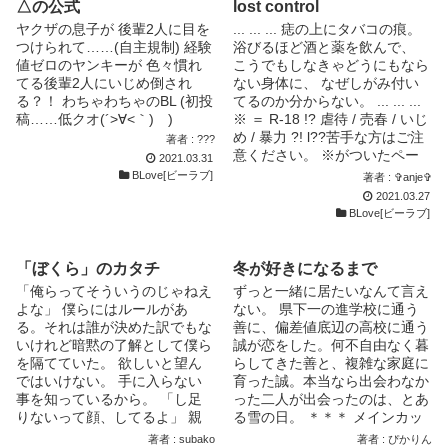
が少し長いです。たまにエロい
△の公式
lost control
のでご注意を。
ヤクザの息子が 後輩2人に目を
... ... ... 痣の上にタバコの痕。
つけられて……(自主規制) 経験
浴びるほど酒と薬を飲んで、
値ゼロのヤンキーが 色々慣れ
こうでもしなきゃどうにもなら
てる後輩2人にいじめ倒され
ない身体に、 なぜしがみ付い
る？！ わちゃわちゃのBL (初投
てるのか分からない。 ... ... ...
稿……低クオ(´>∀<｀)ゝ)
※ ＝ R-18 !? 虐待 / 売春 / いじ
め / 暴力 ?! l??苦手な方はご注
著者 : ???
意ください。 ※がついたペー
2021.03.31
ジは性的描写が濃厚となって
BLove[ビーラブ]
著者 : ✞anje✞
おります。閲覧の際はご注意く
2021.03.27
ださいませ。 ... ... ... l??
BLove[ビーラブ]
17/12/18 1年ぶりぐらい？に戻
ってきました。 もう、また冬
ですね。 //anje ... ... ...
「ぼくら」のカタチ
冬が好きになるまで
「俺らってそういうのじゃねえ
ずっと一緒に居たいなんて言え
よな」 僕らにはルールがあ
ない。 県下一の進学校に通う
る。それは誰が決めた訳でもな
善に、偏差値底辺の高校に通う
いけれど暗黙の了解として僕ら
誠が恋をした。何不自由なく暮
を隔てていた。 欲しいと望ん
らしてきた善と、複雑な家庭に
ではいけない。 手に入らない
育った誠。本当なら出会わなか
事を知っているから。 「し足
った二人が出会ったのは、とあ
りないって顔、してるよ」 親
る雪の日。 ＊＊＊ メインカッ
友との叶わぬ恋を引き摺り、寂
プル以外に４組のカップルが出
著者 : subako
著者 : ぴかりん