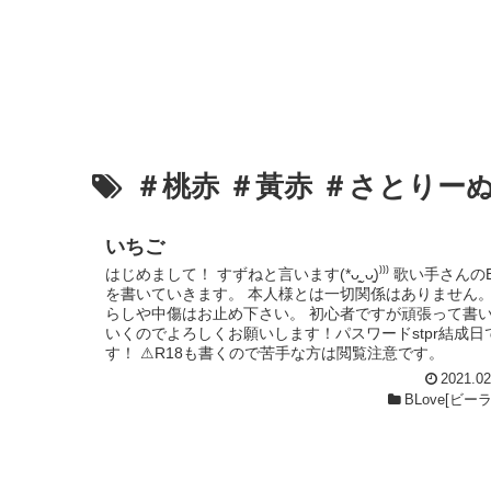
＃桃赤 ＃黃赤 ＃さとりー
いちご
はじめまして！ すずねと言います(*ᴗ͈ˬᴗ͈)⁾⁾⁾ 歌い手さんの
を書いていきます。 本人様とは一切関係はありません。
らしや中傷はお止め下さい。 初心者ですが頑張って書
いくのでよろしくお願いします！パスワードstpr結成日
す！ ⚠R18も書くので苦手な方は閲覧注意です。
2021.02
BLove[ビー