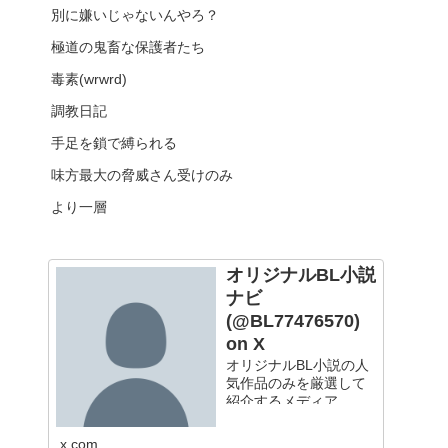
別に嫌いじゃないんやろ？
極道の鬼畜な保護者たち
毒素(wrwrd)
調教日記
手足を鎖で縛られる
味方最大の脅威さん受けのみ
より一層
オリジナルBL小説
ナビ
(@BL77476570)
on X
オリジナルBL小説の人
気作品のみを厳選して
紹介するメディア
x.com