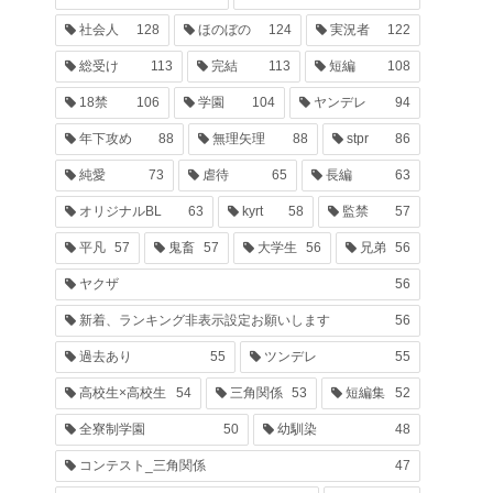
社会人
128
ほのぼの
124
実況者
122
総受け
113
完結
113
短編
108
18禁
106
学園
104
ヤンデレ
94
年下攻め
88
無理矢理
88
stpr
86
純愛
73
虐待
65
長編
63
オリジナルBL
63
kyrt
58
監禁
57
平凡
57
鬼畜
57
大学生
56
兄弟
56
ヤクザ
56
新着、ランキング非表示設定お願いします
56
過去あり
55
ツンデレ
55
高校生×高校生
54
三角関係
53
短編集
52
全寮制学園
50
幼馴染
48
コンテスト_三角関係
47