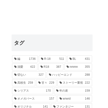
タグ
編
1736
R-18
511
BL
431
溺愛
422
R18
387
nmmn
355
切ない
327
ハッピーエンド
288
高校生
259
甘々
229
ストーリー重視
222
シリアス
170
年の差
159
オメガバース
157
wrwrd
146
オリジナル
141
ファンタジー
131