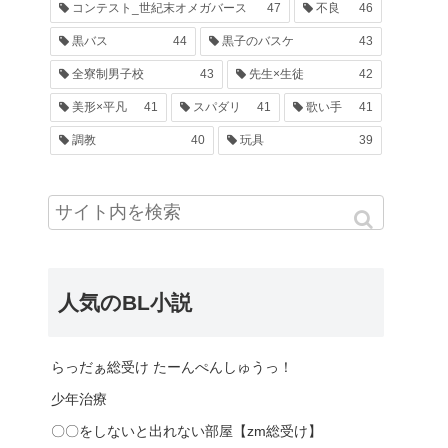
コンテスト_世紀末オメガバース
47
不良
46
黒バス
44
黒子のバスケ
43
全寮制男子校
43
先生×生徒
42
美形×平凡
41
スパダリ
41
歌い手
41
調教
40
玩具
39
人気のBL小説
らっだぁ総受け たーんぺんしゅうっ！
少年治療
〇〇をしないと出れない部屋【zm総受け】