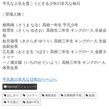
平凡な人生を貫こうとする少年の非凡な毎日
:: 登場人物 ::
相馬鳴（そうま なる）高校一年生 平凡少年
桜雪生（さくら ゆきお）高校生二年生 キングの一人 生徒会
長
如月遊理（きさらぎ ゆうり）高校三年生 キングの一人 生徒
会副会長
乙丸翼（おとまる つばさ）高校二年生 キングの一人 金髪タ
トゥー
一ノ瀬太陽（いちのせ たいよう）高校三年生 キングの一人
体育会系
平凡君の非凡な日常のページへ
fujossy[フジョッシー]
おにぎり
コメディ
俺様攻め
全寮制男子校
奴隷
平凡受け
美形×平凡