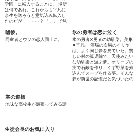
学園 " に転入することに。 場所
は何であれ、これからも平凡に
余生を送ろうと意気込み転入し
たのだが───·····？ 「ここで見
たことを他言したら俺の全権力
嘘彼。
氷の勇者は恋に泣く
を持ってお前の存在をこの世か
ら消す！わかったら3回まわっ
同室者とウソの恋人同士に。
氷の勇者✕勇者の幼馴染。美形
てワンしろ！！いくぞ？はい！
✕平凡。 酒場の次男のイリヤ
せーのッ！」 「········───
は、よく同じ夢を見ていた。貧
は？」 「おいバカそこはやる
しい村の孤児院で、天使みたい
だろ普通！！俺が滑ったみたい
な幼馴染と遊ぶ夢。オリーブの
でちょっと恥ずかしいだろう
実で石鹸を作り、くず野菜を煮
が！！」 何故か俺は、この学
込んでスープを作る夢。そんな
園の生徒会長に脅されて(？)い
夢が前世の記憶だと気づいたの
ます。 · · · · 超絶美形完璧人間
は、『氷の勇者』...
(でも実は···？)の生徒会長を筆
頭に、 (
掌の道標
地味な高校生が頑張ってみる話
ヤンデレ
属性の)幼馴染や(空腹でトイレに倒れいていた)サボり魔の
友人。 (王道？)転入生や俺様(ストーカー)風紀委員など····、 その他
愉快な仲間たちが平凡な青年(だった)前川宗太と織り成す笑いあり
涙あり(無いかもしれない)のハチャメチャ学園ストーリー！ 果たし
て宗太の平凡気儘な学園ライフは取り戻すことができるのだろうか!
生徒会長のお気に入り
〜愉快な登場人物をひとつまみ〜 ∴平凡くん 平穏な日々を愛する至
って平凡な男子高校生…だったが、ひょんなことから王道学園の生