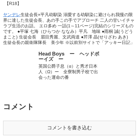
【R18】
贄になる。双子の妹がいる。実はシスコンである。好きな食べ物は
りんご味の飴。 ∴生徒会長様 成績優秀、容姿端麗、雲心月性。何も
ヤンデレ
生徒会長×平凡幼馴染 溺愛する幼馴染に避けられ我慢の限
かもが完璧な生徒会長。 しかし実は猫を被ってるということが最近
界に達した生徒会長、あの手この手でアプローチ 二人の甘いイチャ
転入してきた宗太にバレてしまう。自分のスクールライフを滅茶苦
ラブ生活のお話。 エロ多め 一話(1～11ページ)完結のシリーズもの
茶にした花ノ下には心の中で(口にも出てる)クソマリモと名付けて
です。 ●平塚 七海（ひらつか ななみ）平凡 地味 ●雨桐 誠(うどう
明確な殺意を持っている。好きな食べ物はトマトのプリッツ。 ∴王
まこと) 生徒会長 眉目秀麗、文武両道 ●芹澤 晶(せりざわ あき)
道転入生 前川より先に桜ノ宮学園にやって来た転入生。 大きな声に
生徒会長の親衛隊隊長 美少年 ※以前別サイトで「アッキー日記」
ぼさぼさの鳥頭、瓶底メガネ装備済みの王道くん。 霧ヶ峰に強姦さ
として書いた作品のリメイクになります。 ※マークのページは性描
れかけていた所を前川に助けられてから前川の事が気になってしか
写が多めです。 18歳未満の方は閲覧をご遠慮ください。
Head Boys ー ヘッドボ
たない。一応悪意があって行動してる訳では無い。好きな食べ物は
ーイズ ー
オムライスと甘い物。 ∴平凡くんの幼馴染 宗太の幼馴染み。中学の
頃に転校して前川と別れたが、高校で感動の再開を果たす。前川曰
英国公爵子息（α）と秀才日本
く『広海を怒らせたら日本が二つに割れる』とのこと。優秀なヤン
人（Ω）ー 全寮制男子校で出
デレ要員。好きな食べ物は肉まん。
会った運命の番
コメント
コメントを書き込む