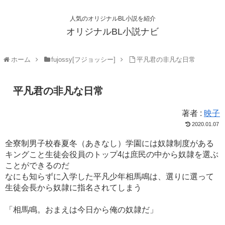
人気のオリジナルBL小説を紹介
オリジナルBL小説ナビ
ホーム
fujossy[フジョッシー]
平凡君の非凡な日常
平凡君の非凡な日常
著者 :
映子
2020.01.07
全寮制男子校春夏冬（あきなし）学園には奴隷制度がある
キングこと生徒会役員のトップ4は庶民の中から奴隷を選ぶ
ことができるのだ
なにも知らずに入学した平凡少年相馬鳴は、選りに選って
生徒会長から奴隷に指名されてしまう
「相馬鳴。おまえは今日から俺の奴隷だ」