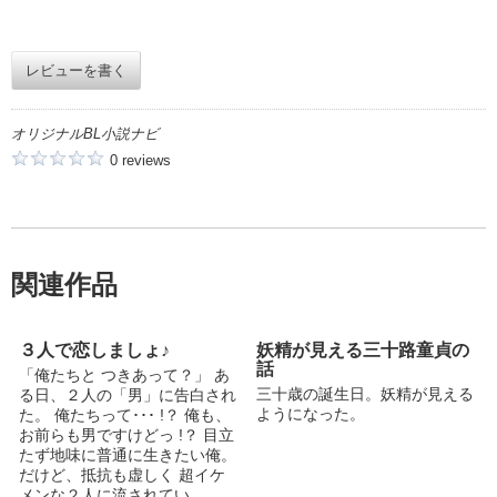
レビューを書く
オリジナルBL小説ナビ
0 reviews
関連作品
３人で恋しましょ♪
妖精が見える三十路童貞の
話
「俺たちと つきあって？」 あ
三十歳の誕生日。妖精が見える
る日、２人の「男」に告白され
ようになった。
た。 俺たちって･･･ !？ 俺も、
お前らも男ですけどっ !？ 目立
たず地味に普通に生きたい俺。
だけど、抵抗も虚しく 超イケ
メンな２人に流されてい