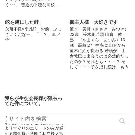
く･･･。 普通の平穏な高校...
蛇を虜にした蛙
御主人様 大好きです
欠落不良×平凡!?「お前、ぶっ
笹木 美月（ささき みつき）
さいくだなー」「！？」BL／
22歳 笹木組若頭 山倉 敦
***
巳 （やまくら あつみ）16
歳 高校２年生 後に山倉から
笹木に姓が変わる 若頭が 山
倉敦巳に出会うのは必然的だっ
たのか？それとも・・・？ そ
して・・・子を成し続け、もう
１人の対にも出会ってしまう
その人は香港マフィア 煌家
煌 陳 （コウ・チン） 敦巳
は２人の対として生き続けてゆ
く・・・・ たまに作者との絡
我らが生徒会長様が猫被っ
みもございます(*ゝω・*)ノ
てた件について。
＊ 平凡な男子高生である前川
宗太は、身勝手な両親の都合で
よりすぐりのエリートのみが通
える超金持ち学園 " 私立桜ノ宮