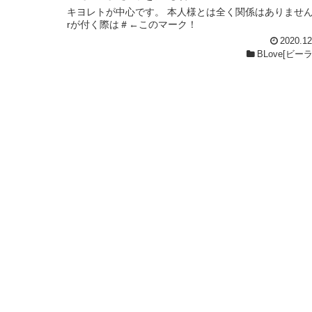
キヨレトが中心です。 本人様とは全く関係はありませ
rが付く際は＃←このマーク！
2020.12
BLove[ビー