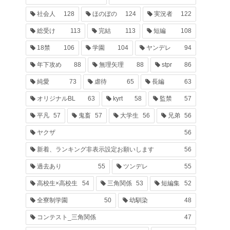
社会人
128
ほのぼの
124
実況者
122
総受け
113
完結
113
短編
108
18禁
106
学園
104
ヤンデレ
94
年下攻め
88
無理矢理
88
stpr
86
純愛
73
虐待
65
長編
63
オリジナルBL
63
kyrt
58
監禁
57
平凡
57
鬼畜
57
大学生
56
兄弟
56
ヤクザ
56
新着、ランキング非表示設定お願いします
56
過去あり
55
ツンデレ
55
高校生×高校生
54
三角関係
53
短編集
52
全寮制学園
50
幼馴染
48
コンテスト_三角関係
47