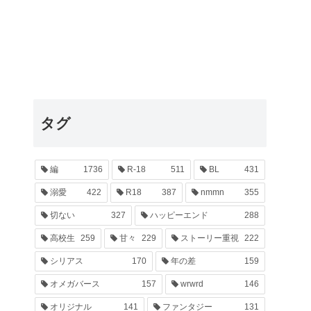
タグ
編
1736
R-18
511
BL
431
溺愛
422
R18
387
nmmn
355
切ない
327
ハッピーエンド
288
高校生
259
甘々
229
ストーリー重視
222
シリアス
170
年の差
159
オメガバース
157
wrwrd
146
オリジナル
141
ファンタジー
131