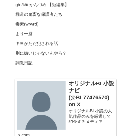
g/n/k/i/ かんづめ 【短編集】
極道の鬼畜な保護者たち
毒素(wrwrd)
より一層
キヨがただ犯される話
別に嫌いじゃないんやろ？
調教日記
オリジナルBL小説
ナビ
(@BL77476570)
on X
オリジナルBL小説の人
気作品のみを厳選して
紹介するメディア
x.com