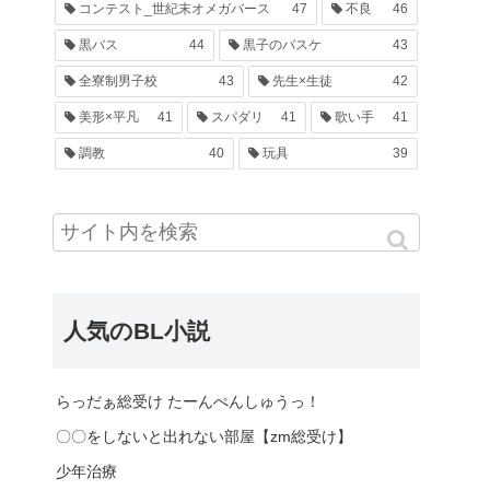
コンテスト_世紀末オメガバース
47
不良
46
黒バス
44
黒子のバスケ
43
全寮制男子校
43
先生×生徒
42
美形×平凡
41
スパダリ
41
歌い手
41
調教
40
玩具
39
人気のBL小説
らっだぁ総受け たーんぺんしゅうっ！
〇〇をしないと出れない部屋【zm総受け】
少年治療