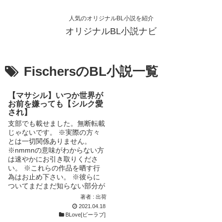
人気のオリジナルBL小説を紹介
オリジナルBL小説ナビ
FischersのBL小説一覧
【マサシル】いつか世界が
お前を嫌っても【シルク愛
され】
支部でも載せました。無断転載
じゃないです。 ※実際の方々
とは一切関係ありません。
※nmmnの意味がわからない方
は速やかにお引き取りくださ
い。 ※これらの作品を晒す行
為はお止め下さい。 ※彼らに
ついてまだまだ知らない部分が
多々あります。なにか間違いや
著者 : 出荷
違和感があっても見逃してくだ
2021.04.18
さい。 ※これらは全て作者の
BLove[ビーラブ]
妄想、幻覚、創作です。