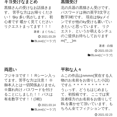
キヨ受けなまとめ
黒猫受け
黒猫さんの受けなお話描きま
北の兵器の黒猫さん受けです。
す。 苦手な方はお帰りくださ
パスワードは例の英字3文字と
い！ fjky 多い気がします。 初
数字3桁です。 現在はfjkyメイ
心者です 暖かく見てください
ンですが他のky受けも書いてい
リクエストまってます！！！
きたいと思っています。 リク
エスト、というか萌えるシチュ
著者 : まぐろねこ
のご提供お待ちしております
2021.03.29
m(*_ _)m
BLove[ビーラブ]
著者 : 白猫
2021.03.23
BLove[ビーラブ]
両思い
平和な人々
フジキヨです！！ Rシーン入っ
⚠️この作品はnmmn(実在する人
てます。苦手な方は注意！ ※
物のお名前をお借りした小説)
御本人とは一切関係ありません
です⚠️ ＊＊＊＊＊＊＊＊＊＊
※腐れ向け パスワードを付け
うぃっす、どうもはじめまし
ることにしました！！ パスは
て、初投稿です。 ここでは実
有名数字です！！(3桁)
況者様方のお名前をお借りして
BLを書かせて頂いています、も
2021.03.14
ちろん全てフィクションです。
BLove[ビーラブ]
ほぼ全部R18です(違う時はRな
2021.02.23