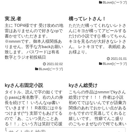
しと書きます) 基本視点あると
BLove[ビーラブ]
きは受け視点です。 マニアッ
クな性癖とか多分物凄く出てき
ます、苦手な方は逃げてくださ
実.況.者
構ってレトさん！
い、今すぐブラウザバック！
主に TOP4様です 受け攻めの地
ただただ構ってくれないレトさ
ちなみに主には語彙力というも
雷はありませんので好きなcpで
んにキヨが構ってアピールする
のがクソみたいに無いのでそこ
書かせていただきます。
だけの小説です() 構ってちゃん
はよろしくおねがいします 誤
※nmnmです。御本人様関係あ
キヨを見るのが大好きなレトさ
字脱字あればコメントで教えて
りません。苦手な方backお願い
ん。 レトキヨです。 表紙絵 あ
頂けるとありがたいです ＊＊
致します。 パスワードは有名
お様より。
＊＊＊＊＊＊＊＊ ⚠️もう一度言
数字とラジオ初投稿日
2021.01.01
いますがご本人様方とは全く関
BLove[ビーラブ]
2021.02.02
係の無いただの妄想です で
BLove[ビーラブ]
は、ここから好物と地雷を書き
ます ↓↓↓↓ 好物 ◎北のヤンキー
総受け ◎ご結婚した牛さん総
kyさん右固定小説
kyさん総受け
受け(北ヤン居る時は左です) ↑
これを主に書きますが今のとこ
タイトル、読んで字の如くです
こちらの作品はnmmnでkyさん
ろ北ヤン受けしか書いていませ
() passは有名数字、右の人の身
総受けです！！！ 作者は小説
ん 地雷 ✕さーおれの北ヤン以
長を続けて！ いろんなcp書い
初めてではないんですが語彙力
外の3人の受け 以上です ＊＊＊
ていきます！！ R表現には※を
関係のあれでおかしい点がある
＊＊＊＊＊＊＊ ❁小説本編以外
つけます(^^) 支部でもあげてる
かもですので見逃してくれると
(お知らせなど)はタイトルに
ので「あ、こいつ見たことあ
嬉しいです。 性癖てんこ盛り
❁←をつけますので興味無い方
る！！」という方は笑顔で応援
のごちゃまぜなので何でも来い
は飛ばして頂いて構いません ❁
してください((( 更新頻度高め
な方だけ！！！ ご本人様とは