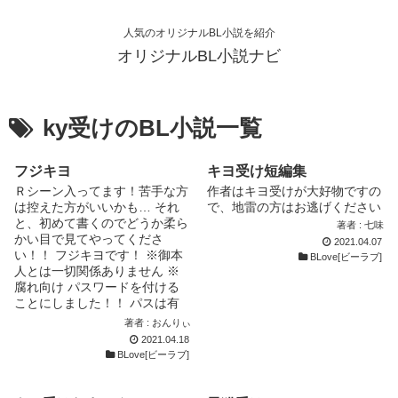
人気のオリジナルBL小説を紹介
オリジナルBL小説ナビ
ky受けのBL小説一覧
フジキヨ
キヨ受け短編集
Ｒシーン入ってます！苦手な方
作者はキヨ受けが大好物ですの
は控えた方がいいかも… それ
で、地雷の方はお逃げください
と、初めて書くのでどうか柔ら
著者 : 七味
かい目で見てやってくださ
2021.04.07
い！！ フジキヨです！ ※御本
BLove[ビーラブ]
人とは一切関係ありません ※
腐れ向け パスワードを付ける
ことにしました！！ パスは有
名数字です！！(3桁)
著者 : おんりぃ
2021.04.18
BLove[ビーラブ]