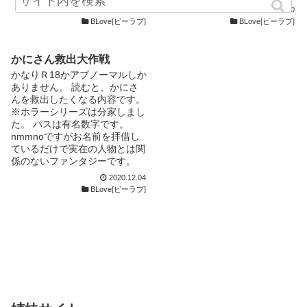
リクエストなど一応常時受け付
で行きたいなと思ってます！！
一切関係ありません。 passは
2020.12.30
2020.12.20
けていますが、消化しきれなか
リクエストはいつでも募集して
kyに引き続き有名数字(3桁)で
BLove[ビーラブ]
BLove[ビーラブ]
ったモノもあります、その時は
るので気軽にどうぞ！！
す！
文章力の限界ですのでご容赦く
ださい。 (Twitterのリプ、DMま
かにさん救出大作戦
たはお題箱/本作品コメント欄
かなりＲ18かアブノーマルしか
へお願いします)
ありません。 読むと、かにさ
❁Twitter→@sin_blove 鍵垢の
んを救出したくなる内容です。
為、フォロー申請お願い致しま
※ホラーシリーズは分家しまし
す
た。 パスは有名数字です。
nmmnoですがお名前を拝借し
ているだけで実在の人物とは関
係のないファンタジーです。
【A】は唇 【B】はちょい先
2020.12.04
です。 今後【C】や【3P】が出
BLove[ビーラブ]
た場合はお察しください。 先
に ごめんなさいと謝っておき
ます。