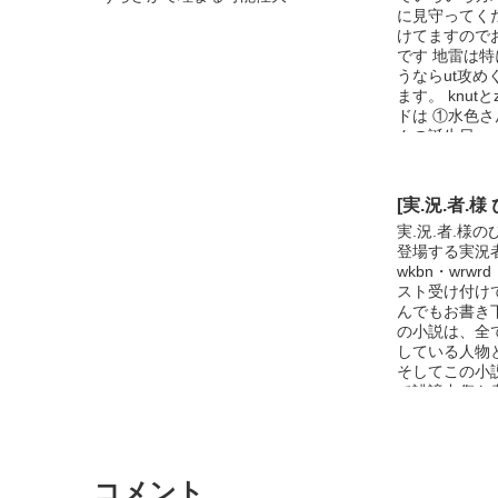
に見守ってく
けてますのでお
です 地雷は
うならut攻め
ます。 knut
ドは ①水色さ
んの誕生日
[実.況.者.様
実.況.者.様の
登場する実況者様
wkbn・wrw
スト受け付け
んでもお書き下
の小説は、全
している人物
そしてこの小
で誹謗中傷を
後、この小説
R18表現な
方は回れ右お
ード設定失礼
コメント
Ｌ界の有名数