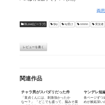
両思
BLove[ビーラブ]
fjky
ky受け
nmmn
実況者
レビューを書く
関連作品
チャラ男がスパダリだった件
ヤンデレ短
「童貞くんには、刺激強かったか
各ページずつ違
な〜？」 「どこでも盛って、脳みそ腐
めが嫉妬深い