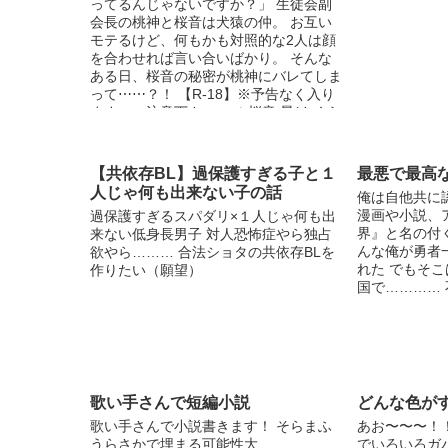
ってるんじゃないですか？」 生徒会副
会長の桃神と桜音は犬猿の仲。 お互い
モテるけど、何もかも対照的な2人は顔
を合わせれば言い合いばかり。 そんな
ある日、桜音の秘密が桃神にバレてしま
って⋯⋯？！ 【R-18】※予告なく入り
ます、ご注意下さい。 ＊桜音 昴(さくら
ね すばる) 高校1年生。 一見硬派でクー
ルな美形男子。 けれど実は誰にも言え
ない秘密があって⋯⋯。 ＊桃神 成親(も
【共依存BL】過保護すぎる子と１
最悪で最高
もがみ なりちか) 高校2年生。 王子様の
人じゃ何も出来ない子の話
俺は自他共に
様なビジュアルのチャラ男。 何かと突
漫画や小説、
過保護すぎるスパダリ×１人じゃ何も出
っかかってくる桜音が面白い。 表紙
界』と名の付
来ない低身長男子 対人恐怖症やら独占
絵・関連イラスト随時募集中です！ よ
んな俺が勇者
欲やら……… 合法ショタの共依存BLを
ろしければ描いて下さい！ 只今の表紙
れた でもそ
作りたい（願望）
は「碧緒」様が描いて下さったものを使
国で………… 
用させて頂いております！ Twitter↓
@tachi_umi
歌い手さんで短編小説
どんな色がす
歌い手さんで小説書きます！ そらまふ
あお〜〜〜！！
うらさかで埋まる可能性大
でいろいろガ