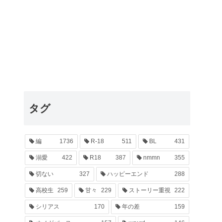
タグ
編
1736
R-18
511
BL
431
溺愛
422
R18
387
nmmn
355
切ない
327
ハッピーエンド
288
高校生
259
甘々
229
ストーリー重視
222
シリアス
170
年の差
159