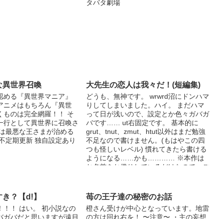
タバタ劇場
な異世界召喚
大先生の恋人は我々だ！(短編集)
認める『異世界マニア』
どうも、無神です。 wrwrd沼にドンハマ
アニメはもちろん『異世
りしてしまいました。ハイ。 まだハマ
くものは完全網羅！！ そ
って日が浅いので、設定とか色々ガバガ
一行として異世界に召喚さ
バです…… ut右固定です。 基本的に
こは最悪な王さまが治める
grut、tnut、zmut、htut以外はまだ勉強
不定期更新 独自設定あり
不足なので書けません。(もはやこの四
つも怪しいレベル) 慣れてきたら書ける
ようになる……かも………… ※本作は
お名前をお借りしているだけなので、ご
本人様とは全く関係ありません、ご理解
の上、お読みください。
き？【d!】
苺の王子達の秘密のお話
！！ はい。 初小説なの
橙さん受けが中心となっています。地雷
バガバだと思いますが遠目
の方は回れ右を！ 〜注意〜 ・主の妄想