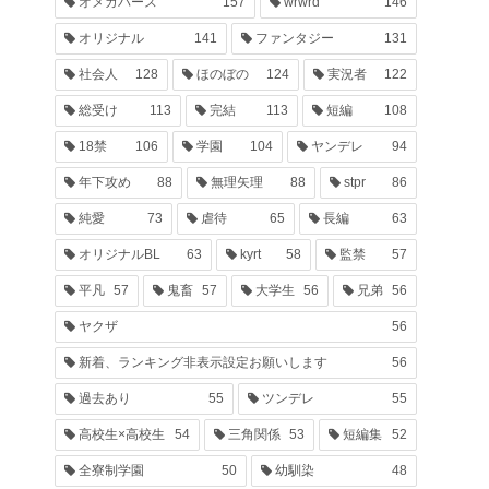
オメガバース
157
wrwrd
146
オリジナル
141
ファンタジー
131
社会人
128
ほのぼの
124
実況者
122
総受け
113
完結
113
短編
108
18禁
106
学園
104
ヤンデレ
94
年下攻め
88
無理矢理
88
stpr
86
純愛
73
虐待
65
長編
63
オリジナルBL
63
kyrt
58
監禁
57
平凡
57
鬼畜
57
大学生
56
兄弟
56
ヤクザ
56
新着、ランキング非表示設定お願いします
56
過去あり
55
ツンデレ
55
高校生×高校生
54
三角関係
53
短編集
52
全寮制学園
50
幼馴染
48