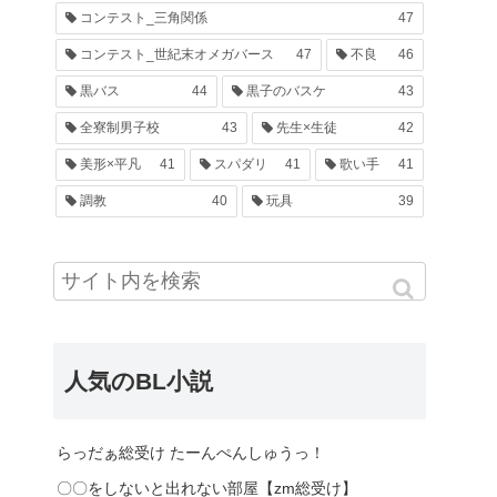
コンテスト_三角関係
47
コンテスト_世紀末オメガバース
47
不良
46
黒バス
44
黒子のバスケ
43
全寮制男子校
43
先生×生徒
42
美形×平凡
41
スパダリ
41
歌い手
41
調教
40
玩具
39
人気のBL小説
らっだぁ総受け たーんぺんしゅうっ！
〇〇をしないと出れない部屋【zm総受け】