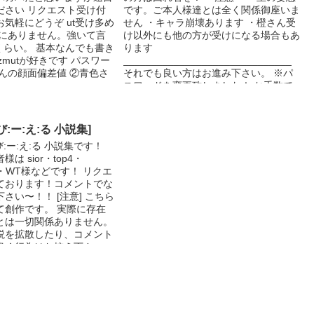
ださい リクエスト受け付
です。ご本人様達とは全く関係御座いま
気軽にどうぞ ut受け多め
せん ・キャラ崩壊あります ・橙さん受
特にありません。強いて言
け以外にも他の方が受けになる場合もあ
くらい。 基本なんでも書き
ります
とzmutが好きです パスワー
______________________________
んの顔面偏差値 ②青色さ
それでも良い方はお進み下さい。 ※パ
スワードを変更致しました！ お手数で
すがプロフィール欄を見て下さい
 び:ー:え:る 小説集]
び:ー:え:る 小説集です！
は sior・top4・
rd・WT様などです！ リクエ
ております！コメントでな
さい〜！！ [注意] こちら
て創作です。 実際に存在
とは一切関係ありません。
説を拡散したり、コメント
書く行為はお控え下さい。
には作者の特殊な性癖・
どが含まれますので、苦手な
願いします。 ❀突然パスワ
します！ パスワードはＢ
字3桁です！