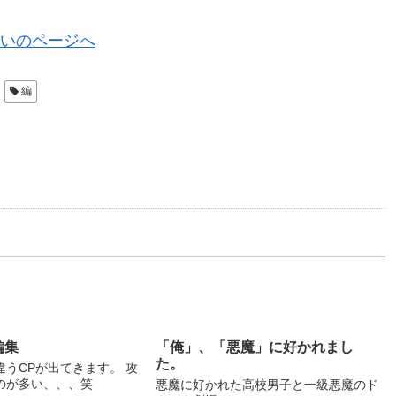
いのページへ
編
編集
「俺」、「悪魔」に好かれまし
た。
うCPが出てきます。 攻
のが多い、、、笑
悪魔に好かれた高校男子と一級悪魔のド