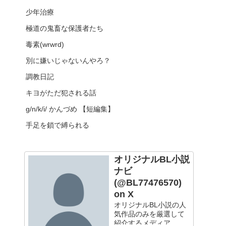
少年治療
極道の鬼畜な保護者たち
毒素(wrwrd)
別に嫌いじゃないんやろ？
調教日記
キヨがただ犯される話
g/n/k/i/ かんづめ 【短編集】
手足を鎖で縛られる
オリジナルBL小説
ナビ
(@BL77476570)
on X
オリジナルBL小説の人
気作品のみを厳選して
紹介するメディア