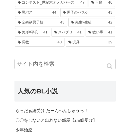
コンテスト_世紀末オメガバース
47
不良
46
黒バス
44
黒子のバスケ
43
全寮制男子校
43
先生×生徒
42
美形×平凡
41
スパダリ
41
歌い手
41
調教
40
玩具
39
人気のBL小説
らっだぁ総受け たーんぺんしゅうっ！
〇〇をしないと出れない部屋【zm総受け】
少年治療