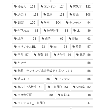
社会人
128
ほのぼの
124
実況者
122
総受け
113
完結
113
短編
108
18禁
106
学園
104
ヤンデレ
94
年下攻め
88
無理矢理
88
stpr
86
純愛
73
虐待
65
長編
63
オリジナルBL
63
kyrt
58
監禁
57
平凡
57
鬼畜
57
大学生
56
兄弟
56
ヤクザ
56
新着、ランキング非表示設定お願いします
56
過去あり
55
ツンデレ
55
高校生×高校生
54
三角関係
53
短編集
52
全寮制学園
50
幼馴染
48
コンテスト_三角関係
47