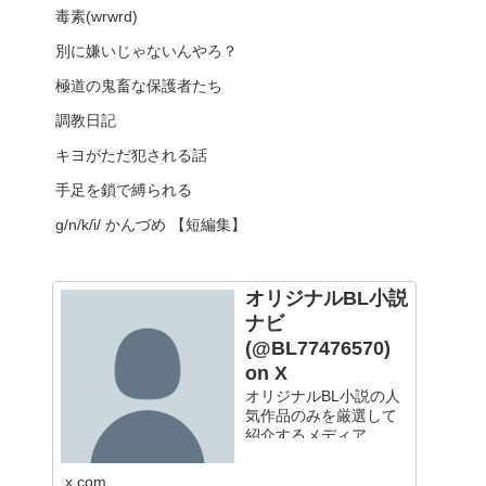
毒素(wrwrd)
別に嫌いじゃないんやろ？
極道の鬼畜な保護者たち
調教日記
キヨがただ犯される話
手足を鎖で縛られる
g/n/k/i/ かんづめ 【短編集】
オリジナルBL小説
ナビ
(@BL77476570)
on X
オリジナルBL小説の人
気作品のみを厳選して
紹介するメディア
x.com