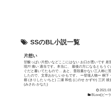
SSのBL小説一覧
片想い
甘酸っぱい片想いなどここにはない お口が悪いです 差
現ｱﾘ 痛い 適当です。本当に、 最後の方になるともうぐ
ぐだと書いてたもので… あと、普段書かない三人称に
したので、文章おかしいかもです。 ー登場人物ー 桐下 
都 (きりした いちと) 二瀬 和也 (にのせ かずや) 三沢 彼
(みさわ かなた)
2021.03
BLove[ビー