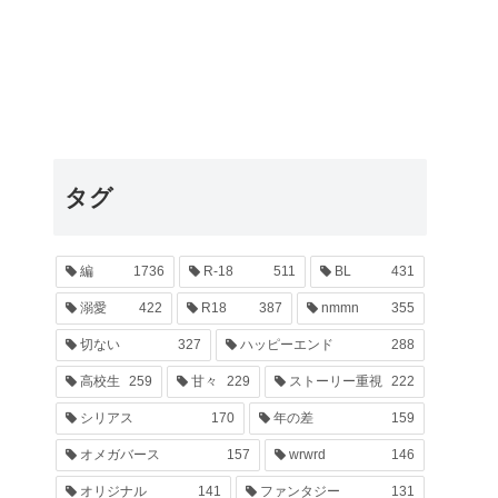
タグ
編
1736
R-18
511
BL
431
溺愛
422
R18
387
nmmn
355
切ない
327
ハッピーエンド
288
高校生
259
甘々
229
ストーリー重視
222
シリアス
170
年の差
159
オメガバース
157
wrwrd
146
オリジナル
141
ファンタジー
131