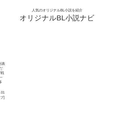
人気のオリジナルBL小説を紹介
オリジナルBL小説ナビ
別表
だ
苦戦
一
多
.01
ラブ]