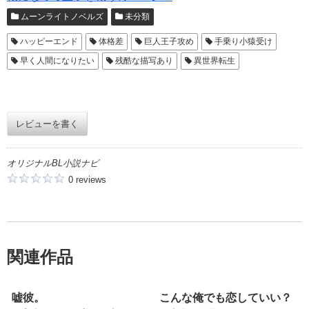
ムーンライトノベルズ
未分類
ハッピーエンド
体格差
巨人王子攻め
手乗り小猿受け
早く人間になりたい
残酷な描写あり
異世界転生
レビューを書く
オリジナルBL小説ナビ
0 reviews
関連作品
嘘彼。
こんな俺でも恋していい？