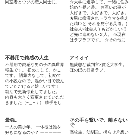
同室者とウソの恋人同士に。
☆大学に進学して、一緒に住み
始めた晃と遊。 お互いの事が
大好きで、大好きで、大好き。
★男に痴漢されトラウマを抱え
た晴臣と それを見守る英道。(
社会人×社会人 ) もどかしいほ
ど先に進めない２人。 ※現在
はラブラブです。 ☆その他に
も、イケメン(残念)王司＆意地
悪な男 大地。中野くんと女装
男子など。 ラブラブ、ハッピ
不器用で鈍感の人生
アイオイ
ーエンド多めです♪ Ｒ18表現あ
不器用で鈍感な男の子の異世界
無愛想な裁判官×貧乏大学生。
り。ご注意ください。 ホーム
転生です。 初めまして。かこ
ほのぼの日常ラブ。
ページにて、こんな俺でも･･･
です。 語彙力なしで、初めて
の ＳＳなど書いております。
の小説なので、温かい目で読ん
宜しければ↓↓↓
でいただけると嬉しいです！
http://62.xmbs.jp/momonosuke
就活で更新停止してました。
29/ 2016.3.14 **イイネ 500 頂
内容も大きく変更させていただ
きました♪ 2016.5.30 ** イイネ
きました（−＿−；） 勝手をし
1000！！(○_○)！！ ありがとう
て、いろいろと申し訳ありませ
ございます♪嬉しいです！！ ※
ん！
お気軽にいろいろ絡んで下さい
最強。
その手を繋いで、離さない
ね♪ 泣いて喜びます｡･ﾟ･(ﾉ
で
∀`)･ﾟ･｡
一人の美少年。 一体彼は誰を
https://twitter.com/momonosuk
高校生、幼馴染。拗らせ片想い
好きになるのか？ ーーーーー