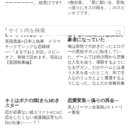
e24289
×無自覚。 「星に願いを。意地
ーーーーーーー。 総受けです‼︎
っ張りにキスの雨を。」のスピ
ンオフです。
ランドマーク ～そこに君
エロゲーの悪役に転生した
がいてくれるから～
はずなのに気付けば攻略対
象者になっていた
英国貴族×日本人執事 ドラマ
俺は前世で大好きだったエロゲ
チックでシックな恋模様
ーの悪役ザガンに転生してい
──『まるでおとぎ話』スピン
た。ゲームでは幼少期から悲惨
オフ。単独で読めます。現在は
な人生を辿り、虐殺するように
【英国執事編】
なるザガン。だがゲームとは違
う人生を送ったところ、街で主
人公のリュカとよく遭遇するよ
うになった。なんだか攻略対象
者と認識されている...
キミはボクの煌(きら)めき
恋愛変装～偽りの再会～
スター
美人リーマン女装BL/ストーリ
恋が必要ない超エリート‪α‬と‪α‬と
ー重視
恋をしたくない保護施設育ちの
Ωが出逢い⋯⋯？！