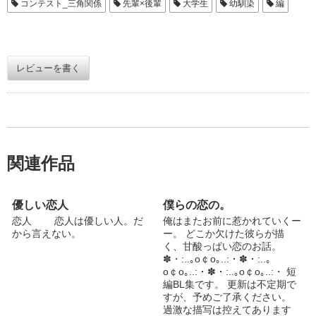
コンテスト_三角関係
先輩×後輩
大学生
幼馴染
編
レビューを書く
関連作品
優しい恋人
僕らの恋の。
恋人 恋人は優しい人。だ
俺はまたお前に惹かれていくー
から言えない。
ー。 どこか欠けた彼らが描
く、甘酸っぱい恋のお話。
✽・:..｡o￠o｡..:・✽・:..｡
o￠o｡..:・✽・:..｡o￠o｡..:・ 短
編BL集です。 更新は不定期で
すが、予めご了承ください。
過激な描写は控えてあります