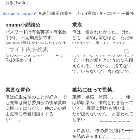
ｳ) 21歳/？㎝/？㎏ 黒崎組：執行
ぷる(Twitter
部 伏見 琉樹（ﾌｼﾐ ﾙｷ） 19歳/？
㎝/？㎏ 黒崎組：ハッカー(執行
@kipple_corpse
) ▼表記修正作業をしたい(意志) ▼パロディー番外
部 ) 伏見 瑠衣（ﾌｼﾐ ﾙｲ） 19
編あります 関連小説orシリーズからよろしくどうぞ ▼関連イラス
歳/？㎝/？㎏ 黒崎組：ハッカー
トや漫画いただいてます 本当にありがとうございます ご覧くだ
nmmn小説詰め
求哀
(執行部) 風見 (ｶｻﾞﾐ) 黒崎組 : 医
されば幸いです 【
―秘密―
】 りょう様がコラボしてくださいまし
パスワードは有名英字＋有名数
俺は、愛されたかった。 けれ
師 黒崎 刀哉 (ｸﾛｻｷ ﾄｳﾔ) 黒崎組 :
た！ 上記タイトルから作品へjump可能 349頁が該当部分です、ぜ
字(6)。 不定期更新です、
ども、望めば望むほど、ただ辛
会長 黒崎 桃子 (ｸﾛｻｷ ﾓﾓｺ) 黒崎
ひに ▼お正月編 feat.『―秘密―』りょう様 著 お返しで、りょう
nmmnの意味がわからない方は
いだけで。 哀しい、だけで。
刀哉の嫁 美仔（ﾐｺ） 佑月の父
様の作品とコラボさせていただきました ▼Twitter
@mKdotManiac
Uターン。 また、地雷が多い方
望んだ形の愛が、遠すぎる。
の妹 和夫（ｶｽﾞｵ） 美仔の夫 晃
日常つぶやきが主ですが、ごく稀に創作も流してます 示談だっ
もお勧めしません⊂⌒っ*-ω-)っ
だから、どんなに歪なものだっ
（ｱｷﾗ） 美仔、和夫の息子
たり示談じゃなかったりしますが 《thanks》 累計アクセス270万↑
R-18多めです。
て、それが愛だというのなら耐
お気に入り2800↑&イイネ4600↑ ランキング9位 (2016.10.30) いつも
えられる。 だから。 捨てない
本当にありがとうございます ※誤字脱字などはご報告ください ※タ
で。いらないと、言わないで。
グ編集ありがとうございます！ うれしいです！ special thanks/ y-
俺を必要としてくれるなら、そ
yDF, cannibaSan, A-chol, H.Tamaki, Ryo, Kipple
のための「おれ」になる。 愛
されて、愛するだけの「おれ」
素直な青色
嫉妬に狂って監禁。
に。 ねえ、父さん
僕は紅坂先輩のことが好き。で
束縛、嫉妬、監禁、、、。 俺
××××××××××××××××××××××××
も先輩は同じ委員会の後輩黄咲
は幼馴染み、優馬と付き合って
×× ※近親相姦表現アリ、暴力
に構ってばっかり。仲のいい緑
いる。 優馬に別れを切り出し
表現アリ 暗いです！とても暗
山先輩に恋愛相談をする
たが認めないから、と言われて
い。 主人公はヤク中にされて
が……。
しまい……… ＿＿＿＿＿＿＿
ます。
＿＿＿＿＿＿＿＿＿＿＿＿＿
××××××××××××××××××××××××
エロあり。 僕の夢(性癖)の一部
×
を詰め込みました。 ＿＿＿＿