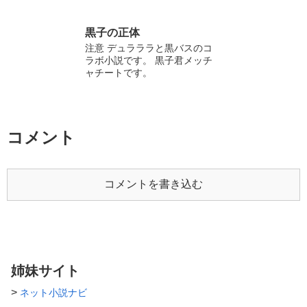
＿＿＿＿＿＿＿＿＿＿＿＿＿＿
＿＿ 稲葉ゆーひ、受験生のた
め、更新遅め。 誤字脱字、見
黒子の正体
て見ぬふりをしてください。
注意 デュラララと黒バスのコ
変な表現も。 よろしく。
ラボ小説です。 黒子君メッチ
ャチートです。
コメント
コメントを書き込む
姉妹サイト
>
ネット小説ナビ