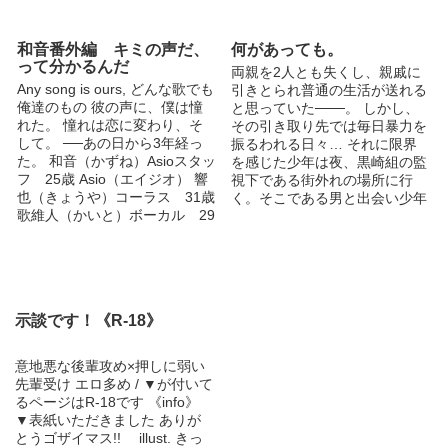
が、苦手な方はご注意くださ
い。 高校生物が多いです。 シ
リアスなのも多め？かもしれな
和音番外編 キミの声だ、
何があっても。
いです。 たまにファンタジー
って分かるんだ
両親を2人とも失くし、親戚に
入ってきます。 つまりかなり
Any song is ours, どんな歌でも
引きとられ普通の生活が送れる
自由です( ´꒳​` ) 基本的には作者
俺達のもの 彼の声に、僕は憧
と思っていた───。 しかし、
の個人的な好みで書いていきま
れた。 憧れは恋に変わり、そ
その引き取り先では毎日暴力を
すが、もし何かご要望などがあ
して。 ──あの日から3年経っ
振るわれる日々… それに限界
ればコメントにてお知らせ下さ
た。 和音（かずね）Asioスタッ
を感じた少年は夜、黒崎組の監
い。 ※以前から趣味で書いて
フ 25歳 Asio（エイジオ） 響
視下である街外れの場所に行
いた物を投稿しています。 誤
也（きょうや）コーラス 31歳
く。そこである男と出会い少年
字脱字には気をつけています
歌維人（かいと）ボーカル 29
の生活は更に一変する。 ＊暴
が、もしあったらごめんなさ
歳 奏一郎（そういちろう）コ
力表現等、過激な物が含まれま
い。 初投稿なので至らない点
ーラス 32歳 詠汰（えいた）
す。 ＊R-18もあります。 登場
も多いと思いますが、よろしく
コーラス 30歳 高杉（たかす
人物 白鳥 佑月（ｼﾗﾄﾘ ﾕﾂﾞｷ）
お願いします。
ぎ）Asio事務所社長兼マネージ
18歳/164㎝/48㎏ 高校生 黒崎
ャー
司 （ｸﾛｻｷ ﾂｶｻ） 23歳/182㎝/65
示談です！《R-18》
㎏ 黒崎組：若頭 桜庭 京 (ｻｸﾗﾊﾞ
ｷｮｳ） 26歳/？㎝/？㎏ 黒崎組：
第１補佐（執行部） 九条 誠（ｸ
意地悪な後輩攻め×押しに弱い
ｼﾞｮｳ ﾏｺﾄ） 25歳/？㎝/？㎏ 黒崎
先輩受け エロ多め / ▼が付いて
組：第２補佐（執行部） 荒井
るページはR-18です 《info》
凪（ｱﾗｲ ﾅｷﾞ） 22歳/？㎝/？㎏
▼表紙いただきました ありが
黒崎組：執行部 山城 優 (ﾔﾏｷ ﾕ
とうゴザイマス!! illust. きっ