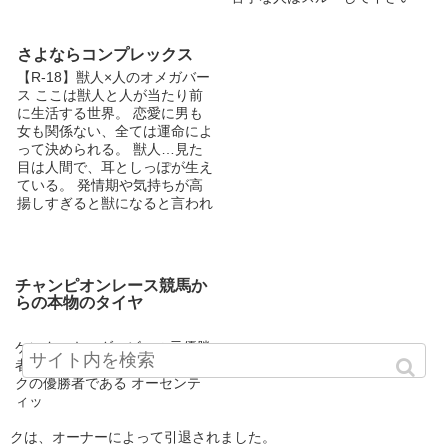
さよならコンプレックス
【R-18】獣人×人のオメガバー
ス ここは獣人と人が当たり前
に生活する世界。 恋愛に男も
女も関係ない、全ては運命によ
って決められる。 獣人…見た
目は人間で、耳としっぽが生え
ている。 発情期や気持ちが高
揚しすぎると獣になると言われ
てい る。産まれたばかりの子
供や、まだ自制の出来ない子達
は獣になってしまう。 こちら
の作品はオメガバースが題材と
チャンピオンレース競馬か
なっております。 作中に、男
らの本物のタイヤ
性妊娠･暴力流血表現などがご
ざいます。 苦手な方はここで
お戻りくださいませ。
ケンタッキーダービーの元優勝
者とブレダーズカップクラシッ
クの優勝者である オーセンテ
ィッ
クは、オーナーによって引退されました。