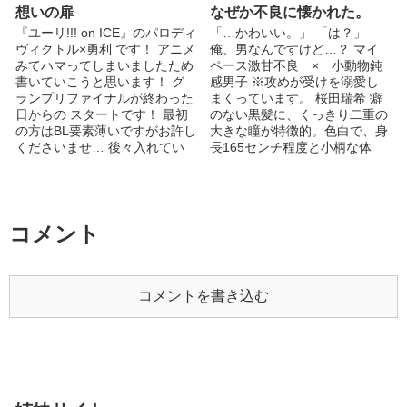
てしまった…。 ＊こちらの作
肩にかかるくらい長く 運動す
想いの扉
なぜか不良に懐かれた。
品はシリーズになっているため
る時は基本的に１つに纏める。
『ユーリ!!! on ICE』のパロディ
「…かわいい。」 「は？」
My Baby’s①を先に読むことを
色素が元々薄く大きな瞳の色も
ヴィクトル×勇利 です！ アニメ
俺、男なんですけど…？ マイ
お勧めいたします。 ＊こちら
極薄いブラウンだ。 時々、女
みてハマってしまいましたため
ペース激甘不良 × 小動物鈍
のお話しは、大人の設定になっ
装する事もあり。叔母が務める
書いていこうと思います！ グ
感男子 ※攻めが受けを溺愛し
ており職業なども捏造しており
出版社が手掛けている雑誌の読
ランプリファイナルが終わった
まくっています。 桜田瑞希 癖
ます。また♂×♂で嫁が妊娠出産
者モデルとして駆り出されるコ
日からの スタートです！ 最初
のない黒髪に、くっきり二重の
する話題が含まれますので、苦
トが多々ある。 高校は男子校
の方はBL要素薄いですがお許し
大きな瞳が特徴的。色白で、身
手な方はご注意ください。 ＊
でビッチで有名になったが為
くださいませ… 後々入れてい
長165センチ程度と小柄な体
深く絡む大人のシーンがあるた
に、要らない苦労に悩まされ
くつもりであります。 完全な
型。 真っ直ぐで純粋。鈍感。
め18歳未満の方はご覧いただけ
る。 そんな〘ゆるふわ系ビッ
るわたくしの妄想でございま
痛みと恐怖に弱い。小動物系男
ません。
チ〙な彼の過去と現在。 ゆる
す。 単なる思いつきで始めて
子。 清原涼 身長186センチ
ふわ系にも悩みは、あるのだ。
るので更新は遅いですが… お
で、足が長く抜群のスタイルの
--初めての小説です。-- 文章な
許しくださいませ… ぜひ読ん
持ち主。金髪で、整った顔立ち
コメント
んて学生時代の作文と論文の
でくださると嬉しいです！ ※
をしている。 無口で無表情、
み。それもダメ出しの嵐でし
注意 最近よくバグが発生しま
冷徹と言われ、喧嘩負けなしの
た。色々なBLを読んでみて書き
して、 うまく更新出来ないこ
不良。が、瑞希に対してはベタ
たくなった…。 自分の妄想の
とがたまにあります。 もしか
甘。 表紙は、友達に描いてい
コメントを書き込む
受が妄想の責に…。 実に不順
したらページ更新されて見てみ
ただきました！( *´艸)
な動機です。ﾊｨ。 それでも読
たら、 内容が何も無い、 変な
@yuzuha__BL よければフォロ
者になって頂けたら有難いで
ところで切れている、 などあ
ーお願いします！更新情報、番
す。
ることがたまにあるかもしれま
外編などを発信していきます。
せん。 そういうバグにつきま
気軽に話しかけてくれると嬉し
してはなるべく早急に 対応し
いです( *´艸) リクエスト&感想