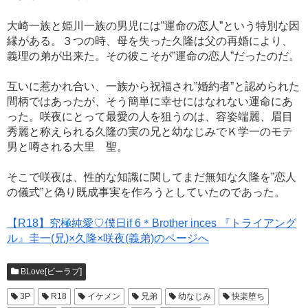
大崎一族と姫川一族の男児には”運命の恋人”という特別な因
縁がある。３つの時、母を失った久隆は父の再婚により、
義理の弟が出来た。その彼こそが”運命の恋人”だったのだ。
互いに惹かれ合い、一族から祝福され”婚約者”と認められた
間柄ではあったが、そう簡単に幸せにはなれない運命にあ
った。咲夜にとって最愛の人を狙うのは、容姿端麗、眉目
秀麗と称えられる久隆の実の兄と幼なじみでＫ学一のモテ
男と噂される大里 聖。
そこで咲夜は、性的な知識に関してまだ無知な久隆を”恋人
の儀式”と偽り既成事実を作ろうとしていたのであった。
【R18】究極純愛♡僕日if 6＊Brother inces 『トライアング
ル』圭一(兄)×久隆×咲夜(義弟)のページへ
BLove[ビーラブ]
3P
R18
イケメン
兄弟
幼なじみ
快楽堕ち