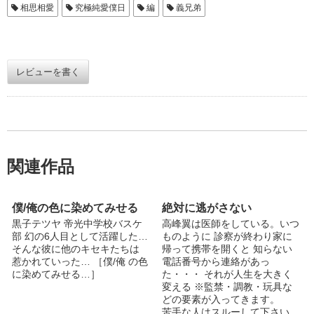
相思相愛
究極純愛僕日
編
義兄弟
レビューを書く
関連作品
僕/俺の色に染めてみせる
絶対に逃がさない
黒子テツヤ 帝光中学校バスケ
高峰翼は医師をしている。いつ
部 幻の6人目として活躍した…
ものように 診察が終わり家に
そんな彼に他のキセキたちは
帰って携帯を開くと 知らない
惹かれていった… ［僕/俺 の色
電話番号から連絡があっ
に染めてみせる…］
た・・・ それが人生を大きく
変える ※監禁・調教・玩具な
どの要素が入ってきます。
苦手な人はスルーして下さい