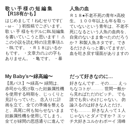
歌 い 手 様 の 短 編 集
人魚の血
【R18有かも】
Ｒ１８●不老不死の青年×高校
はじめまして！ねむせりです(´
生。 １００年以上も年を取っ
- ω - ｀) 初投稿でございます。
ていないという青年は、不老不
歌 い 手 様をモデルにBL短編集
死になるという人魚の血肉を、
を書いていこうと思います！ ⚠
自覚のないまま食べたのだろう
この小説を読む時の注意事項⚠
か？ 和製人魚ネタです。でき
・BLです。 ・Ｒ１８はいるか
るだけさらっと書いてますが、
もです。 ・文章力のぶの字も
血を吐き戻す場面がありますの
ありません。 ・亀です。 ・暴
で、苦手な方はご注意くださ
力表現、酷いこと(？)が入って
い。エロは軽めです。 pixiv他
くるかもしれません。 ・亀で
では二次小説として発表済み。
す。 ・喘ぎ声とかくっそへた
かなり古い作品の為、サイト初
My Baby’s〜緑高編〜
だって好きなのに…
です。 ・亀です。 ・亀です。
出時より大幅に加筆修正しまし
【黒バス】〜緑高〜 緑間は、
好きなんです… その…… えっ
こんなク〇ソ野郎が書いた短編
た。 表紙は、pixivでご活躍中
赤司から受け取った妊娠属性機
ちなコトが……… 世間一般か
集で良ければ見てやってくださ
の素材師・ぴよ様の素敵素材
を使用する時期を、じっくりと
ら見ればただのビッチ。 でも
い！！ リクエストも多分受け
【http://www.pixiv.net/member_
見計らっていた。 念入りに計
誰でも良いわけじゃない。 勿
付けてます！ なんでもありで
illust.php?
画を立て、全ての準備を整える
論スるのは好きな人とだけ。
す！ﾖﾛ(｀・ω・´)ｽｸ！ あっ、パ
mode=medium&illust_id=26103
と、高尾に何も知らせないまま
でも……… 好きな人って１人
スワードは船長さんの誕生日(4
777】からお借りしました。あ
妊娠属性機を使用してしまう。
じゃないとダメですか？ エッ
桁)ですすすす
りがとうございました！
全てが緑間の思惑通りに進んで
チ大好きユルかわボーイ 清峰
いたある日、高尾は些細な事か
純直 (きよみね すなお) 17歳 高
ら、自分が妊娠していると知っ
校2年生 ハニーブラウンの髪は