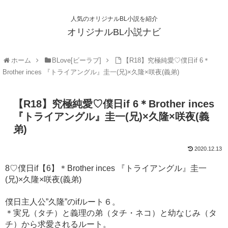
人気のオリジナルBL小説を紹介
オリジナルBL小説ナビ
ホーム
BLove[ビーラブ]
【R18】究極純愛♡僕日if 6＊
Brother inces 『トライアングル』圭一(兄)×久隆×咲夜(義弟)
【R18】究極純愛♡僕日if 6＊Brother inces
『トライアングル』圭一(兄)×久隆×咲夜(義
弟)
2020.12.13
8♡僕日if【6】＊Brother inces 『トライアングル』圭一
(兄)×久隆×咲夜(義弟)
僕日主人公”久隆”のifルート６。
＊実兄（タチ）と義理の弟（タチ・ネコ）と幼なじみ（タ
チ）から求愛されるルート。