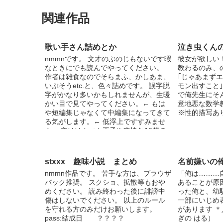
関連作品
歌い手さん詰めとか
泣き虫くん
nmmnです。 文才のぶのじもないです暇
彼女が欲しい
なときにでも読んでやってください。
教わるのみ、
作者は雑食なのでそらまふ、かしあま、
｢じゃあまず
いぶそうetc.と、色々詰めです。 誤字脱
モン出すこと｣
字がかなり多いかもしれませんが、生暖
で俺先生にそ
かい目で見てやってください。← もは
意地悪な数学
や短編集じゃなくて中編集になってきて
※性的描写あ
る気がします。← 低浮上ですすみませ
ん。 主ははんぺん王子や爽快な19歳の
ミニオンの人やりすの高音男子などが本
命。（主の本命は20人ぐらいいる） リ
クエストは今は募集してないですすみま
stxxx 趣味小説 まとめ
名前嫌いの
せん。 コメントしてくれると死ぬほど
nmmn作品です。 苦手な方は、ブラウザ
「俺は………
発狂して天国の月になりまふ。←
バック推奨。 スクショ、拡散等もおや
あることが原
10.8.Sun 題名変えました！！
めください。 読み終わった後に誹謗中
った俺と、幼
傷はしないでください。 以上のルール
一部にいじめ
を守れる方のみだけお願いします。
があります ＊
pass:結成日 ？？？？
ぎの はる）