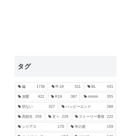
タグ
編
1736
R-18
511
BL
431
溺愛
422
R18
387
nmmn
355
切ない
327
ハッピーエンド
288
高校生
259
甘々
229
ストーリー重視
222
シリアス
170
年の差
159