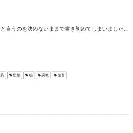
齢かと言うのを決めないままで書き初めてしまいました…
玩具
監禁
編
調教
鬼畜