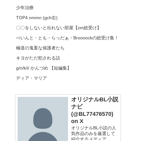
少年治療
TOP4 nmmn (gch右)
〇〇をしないと出れない部屋【zm総受け】
ぺいんと・とも・らっだぁ・Broooockの総受け集！
極道の鬼畜な保護者たち
キヨがただ犯される話
g/n/k/i/ かんづめ 【短編集】
ディア・マリア
オリジナルBL小説
ナビ
(@BL77476570)
on X
オリジナルBL小説の人
気作品のみを厳選して
紹介するメディア