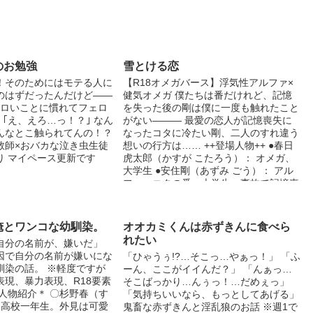
のお勉強
雪とける恋
！そのためにはモテる人に
【R18オメガバース】浮気性アルファ×
のはずだったんだけど――
健気オメガ 僕たちは番だけれど、記憶
エロいことに慣れてフェロ
を失った後の剛は僕に一度も触れたこと
 ｢え、えろ…っ！？｣ なん
がない――― 最愛の恋人が記憶喪失に
んなとこ触られてんの！？
なったコタに冷たい剛、二人のすれ違う
教師×おバカな泣き虫生徒
想いの行方は…… ++登場人物++ ●春日
り マイペース更新です
虎太郎（かすが こたろう）： オメガ、
大学生 ●安住剛（あずみ ごう）： アル
ファ、コタの番、大学生、事故で記憶喪
失に ※浮気描写があります、苦手な方
は回避してください ※マークのページ
は性描写を含みます、18歳未満の方は閲
俺とワンコな幼馴染。
オオカミくんは赤ずきんに食べら
覧をご遠慮ください
れたい
自分の名前が、嫌いだ」
因で自分の名前が嫌いにな
「ひゃうぅ!?…そこっ…やぁっ！」 「ふ
馴染の話。 ※軽度ですが
ーん、ここがイイんだ？」 「んぁっ…
表現、暴力表現、R18要素
そこばっかり…んぅっ！…だめぇっ」
人物紹介＊ 〇杉野春（す
「気持ちいいなら、もっとしてあげる」
 高校一年生。外見は可愛
鬼畜な赤ずきんと淫乱狼のお話 ※週1で