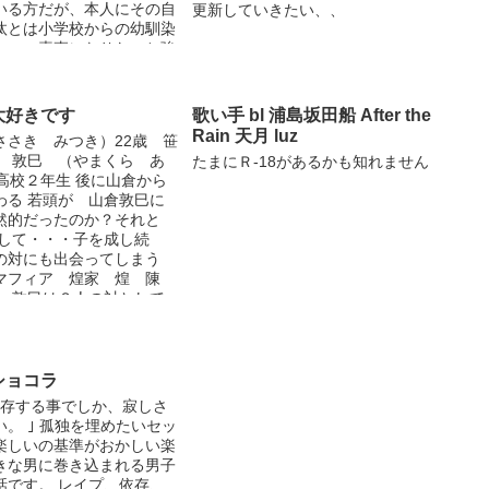
いる方だが、本人にその自
更新していきたい、、
汰とは小学校からの幼馴染
たい、素直になりたいと強
。 〇大宮光汰（おおみや
校一年生。バスケ部所属
限定）。小学生の時に引っ
大好きです
歌い手 bl 浦島坂田船 After the
来、春に片思い中。 〇坂
Rain 天月 luz
ささき みつき）22歳 笹
ち けい） 高校一年生。
倉 敦巳 （やまくら あ
たまにＲ-18があるかも知れません
浮いた話は一つもない。図
高校２年生 後に山倉から
で、春とは同じクラス。そ
わる 若頭が 山倉敦巳に
の所謂エリート私立中学
然的だったのか？それと
に通っていたが、訳あって
そして・・・子を成し続
らに引っ越してきた。 今
の対にも出会ってしまう
投稿になります。 ゆるい
マフィア 煌家 煌 陳
すが、どうぞよろしくお願
） 敦巳は２人の対として
計アクセス数が160000を
く・・・・ たまに作者と
！ 本当にありがとうござ
ます(*ゝω・*)ノ
表紙：構図を暮宙シュン様
】環状構図集』からお借り
ショコラ
依存する事でしか、寂しさ
。 ｣ 孤独を埋めたいセッ
楽しいの基準がおかしい楽
きな男に巻き込まれる男子
話です。 レイプ、依存、