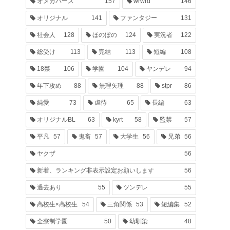
オメガバース
157
wrwrd
146
オリジナル
141
ファンタジー
131
社会人
128
ほのぼの
124
実況者
122
総受け
113
完結
113
短編
108
18禁
106
学園
104
ヤンデレ
94
年下攻め
88
無理矢理
88
stpr
86
純愛
73
虐待
65
長編
63
オリジナルBL
63
kyrt
58
監禁
57
平凡
57
鬼畜
57
大学生
56
兄弟
56
ヤクザ
56
新着、ランキング非表示設定お願いします
56
過去あり
55
ツンデレ
55
高校生×高校生
54
三角関係
53
短編集
52
全寮制学園
50
幼馴染
48