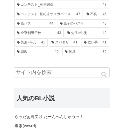
コンテスト_三角関係
47
コンテスト_世紀末オメガバース
47
不良
46
黒バス
44
黒子のバスケ
43
全寮制男子校
43
先生×生徒
42
美形×平凡
41
スパダリ
41
歌い手
41
調教
40
玩具
39
人気のBL小説
らっだぁ総受け たーんぺんしゅうっ！
毒素(wrwrd)