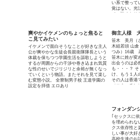
い系で整って
覚はない。光
で、強くなり
く思っている
こうた） 高
のワンコ（春
爽やかイケメンのちょっと焦ると
御主人様 
越してきて以
こ見てみたい
笹木 美月（
口慧（さかぐ
木組若頭 山
イケメンで面白そうなことが好きな主人
言動は軽いが
つみ）16歳 
公が爽やかな生徒会長親衛隊隊長という
書委員会所属
笹木に姓が変
体裁を保ちつつ学園生活を謳歌しようと
れまでは東京
出会うのは必
するが周囲からの干渉や巻き込まれ気質
（中高一貫）
も・・・？ 
な性のせいでジリジリと余裕が無くなっ
高校からこち
け、もう１人
ていくという物語。またそれを見て楽し
作が初めての
その人は香港
む変態小説。 全寮制男子校 王道学園の
更新になりま
（コウ・チン
設定を拝借 エロあり
いします！ 累
生き続けてゆ
突破しました
の絡みもござい
います！！ 
の『トレス可
フォンダン
しました。
｢セックスに
を埋められない
クス依存性と
しい事が大好
高校生達のお