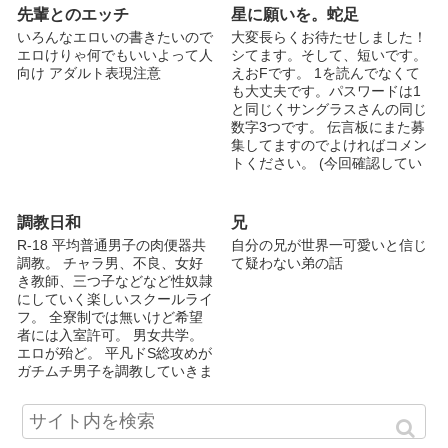
先輩とのエッチ
星に願いを。蛇足
いろんなエロいの書きたいので
大変長らくお待たせしました！
エロけりゃ何でもいいよって人
シてます。そして、短いです。
向け アダルト表現注意
えおFです。 1を読んでなくて
も大丈夫です。パスワードは1
と同じくサングラスさんの同じ
数字3つです。 伝言板にまた募
集してますのでよければコメン
トください。 (今回確認してい
ないので誤字脱字がありまして
もお見逃しください)
調教日和
兄
R-18 平均普通男子の肉便器共
自分の兄が世界一可愛いと信じ
調教。 チャラ男、不良、女好
て疑わない弟の話
き教師、三つ子などなど性奴隷
にしていく楽しいスクールライ
フ。 全寮制では無いけど希望
者には入室許可。 男女共学。
エロが殆ど。 平凡ドS総攻めが
ガチムチ男子を調教していきま
す。 無理矢理だけど基本甘々
強め。