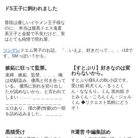
ドS王子に飼われました
普段は優しいイケメン王子様な
のに、 本当は腹黒ドエス鬼畜
系王子と金髪で不良だけど、実
はとても純情で照れ屋、
ツンデレ
ドエム男子のお話。 「…いえよ。好きだって…。」 r18で
す。SMっぽい？かも。
嫉妬に狂って監禁。
【すとぷり】好きなのは変
わらないから。
束縛、嫉妬、監禁、、、。 俺
すとぷり様6人のBL小説です。
は幼馴染み、優馬と付き合って
受け組 莉犬くん・るぅとく
いる。 優馬に別れを切り出し
ん・ななもり。くん 攻め組 さ
たが認めないから、と言われて
とみくん・ころんくん・ジェル
しまい……… ＿＿＿＿＿＿＿
くん ◆リクエスト気軽にどう
＿＿＿＿＿＿＿＿＿＿＿＿＿
ぞ！
エロあり。 僕の夢(性癖)の一部
を詰め込みました。 ＿＿＿＿
＿＿＿＿＿＿＿＿＿＿＿＿＿＿
＿＿ 稲葉ゆーひ、受験生のた
め、更新遅め。 誤字脱字、見
黒猫受け
R運営 中編集詰め
て見ぬふりをしてください。