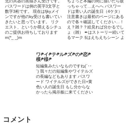
北の兵器の黒猫さん受けです。
ちょっと本編の間に描いたら嵌
変な表現も。 よろしく。
パスワードは例の英字3文字と
っちゃって…えへへ パスワー
数字3桁です。 現在はfjkyメイ
ドは青い人の誕生日（4ケタ）
ンですが他のky受けも書いてい
注意書きは最初のページにある
きたいと思っています。 リク
ので各々確認してください…！
エスト、というか萌えるシチュ
え？雑？？絵見れば分かるでし
のご提供お待ちしております
ょ（雑） ✒はストーリー続いて
m(*_ _)m
るマーク §はえちえちシーン よ
ろしくお願いします〜
ワ༲イ༲テ༲ル༲ズ༲の༲恋༲
模༲様༲
短編集みたいなものですね(´･･
`) 我々だの短編集やワイテルズ
の長編などもあります パスワ
ード ワイテルズができた日+黄
色い人の誕生日 もし分からな
かったら掲示板に来てください
コメント