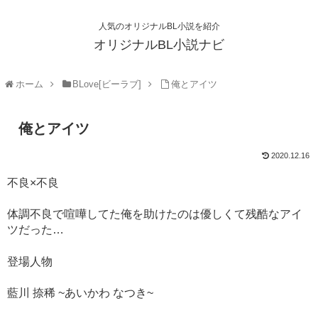
人気のオリジナルBL小説を紹介
オリジナルBL小説ナビ
ホーム
BLove[ビーラブ]
俺とアイツ
俺とアイツ
2020.12.16
不良×不良
体調不良で喧嘩してた俺を助けたのは優しくて残酷なアイ
ツだった…
登場人物
藍川 捺稀 ~あいかわ なつき~