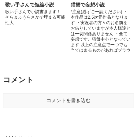
行為をしないよう、お願い致し
歌い手さんで短編小説
猫蟹で妄想小説
ます。 ※エセ関西弁です ※基
歌い手さんで小説書きます！
*注意(必ずご一読ください) ・
本、茶、橙は右固定です。
そらまふうらさかで埋まる可能
本作品は2.5次元作品となりま
grem、zmemやem総受けci総
性大
す ・実況者の方々のお名前を
受けなど grtnなどを主に扱って
お借りしていますが本人様達と
おります。 地雷は特にはあり
は一切関係ありません ・全て
ませんが、em左とtngrは苦手と
妄想です、猫蟹中心となってい
しております。 ※R物は大好物
ます 以上の注意点で一つでも
ですが、作者自身が書けるとは
当てはまるものがあればブラウ
限りません。下手な文章になる
ザバックをお願いします。 何
と思います。ご了承ください。
かありましたらコメントで教え
R物の内容には**をつけさせて
てください、よろしくお願いし
いただきます。 ※最後に、こ
ます。 ツイッター
の小説は全て作者の自己満でで
(@uraramacaron730)
コメント
きております。そのため、キャ
ラが違うなど内容が分かりずら
いなどの疑問などが出てくると
思いますがご了承ください。
コメントを書き込む
※リクエストなど、詳しいこと
はプロフをご覧下さい。それで
も分からないことがあれば教え
てください。 psは脅.威(2ケ
タ)+毒.素.数字(4ケタ) を続けて
どうぞ。(6ケタ)