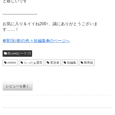
と嬉しいです
_______________
お気に入り＆イイね200↑、誠にありがとうございま
す……！
❁実/況/者/の色々短編集❁のページへ
BLove[ビーラブ]
nmmn
らっだぁ運営
実況者
短編集
限界組
レビューを書く