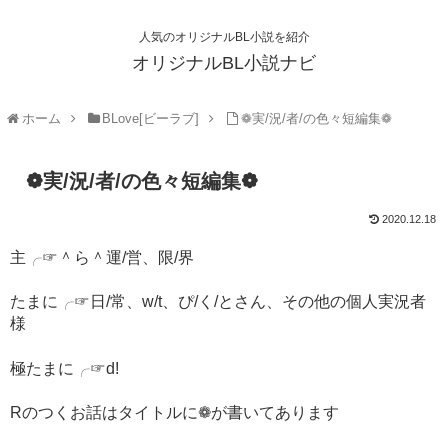
人気のオリジナルBL小説を紹介
オリジナルBL小説ナビ
ホーム
BLove[ビーラブ]
❁実/況/者/の色々短編集❁
❁実/況/者/の色々短編集❁
2020.12.18
主╭☞＾ら＾運/営、限/界
たまに╭☞日/常、w/t、ぴ/く/とさん、その他の個人実況者
様
極たまに╭☞d!
Rのつくお話はタイトルに❁が書いてあります