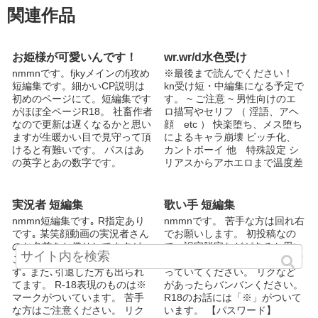
関連作品
お姫様が可愛いんです！
wr.wr/d水色受け
nmmnです。fjkyメインのfj攻め
※最後まで読んでください！
短編集です。細かいCP説明は
kn受け短・中編集になる予定で
初めのページにて。短編集です
す。 ~ ご注意 ~ 男性向けのエ
がほぼ全ページR18。 社畜作者
ロ描写やセリフ （ 淫語、アヘ
なので更新は遅くなるかと思い
顔 etc ） 快楽堕ち、メス堕ち
ますが生暖かい目で見守って頂
によるキャラ崩壊 ビッチ化、
けると有難いです。 パスはあ
カントボーイ 他 特殊設定 シ
の英字とあの数字です。
リアスからアホエロまで温度差
あり 晒し等御遠慮ください。
pass：水色の顔面偏差値〇〇〇
〇〇〇( 数字6桁 )
実況者 短編集
歌い手 短編集
nmmn短編集です｡ R指定あり
nmmnです。 苦手な方は回れ右
です｡ 某笑顔動画の実況者さん
でお願いします。 初投稿なの
のお名前をお借りしてますが、
で、誤字脱字などがあると思い
ご本人様とは全くの無関係で
ますが、暖かく仏のように見守
す｡ また､引退した方も出られ
っていてください。 リクなど
てます。 R-18表現のものは※
があったらバンバンください。
マークがついています。 苦手
R18のお話には「※」がついて
な方はご注意ください。 リク
います。 【パスワード】