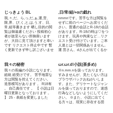
エストについて 基本的にリク
*0809* 【地雷】 地雷は、
エストは受け付けております。
snsk・sksnです。(頑張れば書
いつでもコメントでお待ちして
ける) 年下組が地雷ですね笑 あ
じっきょう BL
,日/常/組/+αの戯れ
おります ！ ▽書ける実況者さ
と、シリアスや死ネタなども苦
我,々,だ、ら,っ,だ,ぁ,運,営、
nmmnです。苦手な方は閲覧を
ん▼ 最終兵器俺達 チーム
手です。(ハッピーエンドにな
限,界、ぴ,く,と,は,う,す、日,
せずに前のページへお戻りくだ
TAKOS 平和組 全身組 またおい
るならオッケーです！) 書ける
常,組等書きます 晒し目的の閲
さい。普通の会話とR-18の会話
で組 ポッキーさん
歌い手さん達は、 ・USSS ・
覧は御遠慮ください 投稿初心
があります。R-18の時は♡をつ
AftertheRain ・しゃけんがん ・
者が故至らない所御座います
けます。玩具や拘束など…リク
Eveくん･Souくん 書ける歌い
が、大目に見て頂けますと幸い
エスト受け付けています。ご本
手さんが少ないんですよ笑 主
です リクエスト停止中です 暫
人達とは一切関係ありません。
にurtさん受けかも(((ﾎﾞｿｯ よろ
く更新できず申し訳ございませ
運.営さん、dさんが出てくるか
しくお願いします┏○ﾍﾟｺ
ん。もう少し待っていただけま
もです。 ⇩Twitter
すとありがたいです。 R-18は
@UraMiru_0911 ＊鍵垢&ご本
↫ R-15位は↩ 問題が発生した
人様をフォローしていない方の
我々の秘密
ωr.ωr.d!小説(茶多め)
場合は一時的に非公開にしてま
み繋がります。 パスワード
我々の長編の小説になります。
※n.mm.nを扱っております。
す pass 有名数字(3)、有名英字
は… 毒素数字(4) 有名英字(3)
総統 総受けです。 苦手地雷な
すみませんが、見たくない方は
(3)、サボテンの誕生日(4)
有名数字(3) となっています。
方は閲覧を控えてください。
ブラウザバックおねがいしま
わからなければご自身で調べて
造形模写があります 。 R18有
す。また、デリケートなジャン
いただけると嬉しいです。 パ
。 自己責任です 。 【 小説は日
ルを扱っておりますので、迷惑
スワードがわからない方が多く
曜日更新となっております 。
行為などしないようにしてくだ
いたので簡単なものにさせて頂
】 25 - 表紙を変更しました
さい。 ※また、小説に出てく
きました。
る方々は、現実に存在する団
体、個人名とは一切関係がござ
いません。 2回目ですが、迷惑