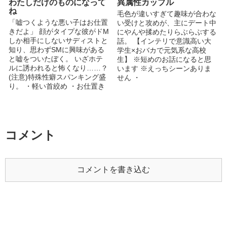
わたしだけのものになって
異属性カップル
とうございます！！ ★11/16し
で、足が長く抜群のスタイルの
ね
おり&お気に入り300ありがと
毛色が違いすぎて趣味が合わな
持ち主。金髪で、整った顔立ち
うございます！ ★11/17に3ヶ
「嘘つくような悪い子はお仕置
い受けと攻めが、主にデート中
をしている。 無口で無表情、
月で総合アクセス数10万超えま
きだよ」 顔がタイプな彼がドM
にやんや揉めたりらぶらぶする
冷徹と言われ、喧嘩負けなしの
した〜！ ☆11/22にいいねラン
しか相手にしないサディストと
話。 【インテリで意識高い大
不良。が、瑞希に対してはベタ
キング55位、お気に入りランキ
知り、思わずSMに興味がある
学生×おバカで元気系な高校
甘。 表紙は、友達に描いてい
ング25位ランクインしまし
と嘘をついたぼく。 いざホテ
生】 ※短めのお話になると思
ただきました！( *´艸)
た！！本当にありがとうござい
ルに誘われると怖くなり……？
います ※えっちシーンありま
@yuzuha__BL よければフォロ
ます！！ 真下 静玖（ました し
(注意)特殊性癖スパンキング盛
せん ・
ーお願いします！更新情報、番
ずく）6/6 高1 16歳 164㎝ （柊
り。 ・軽い首絞め ・お仕置き
外編などを発信していきます。
に引き取られたことで、正式な
スパンキング ・ラブラブスパ
気軽に話しかけてくれると嬉し
苗字は柊に変わりますが、真下
ンキング ・甘々セックス ！！
いです( *´艸) リクエスト&感想
と名乗り続けています） 小柄
なんでも大丈夫の方むけで
募集中です。 2020年 5/22 10
で中性的な身なり。 何を考え
す！！
万アクセス突破！ありがとうご
てるのか髪の毛のせいで表情が
コメント
ざいます！ 2020年 6/12 20万
分かりづらく、いつもフードを
アクセス突破！ありがとうござ
かぶり下を向いている。伸ばし
います！ 2020年 6/24 30万ア
っぱなしの髪の毛は口元まで伸
クセス突破！ありがとうござい
びており黒髪のため幽霊のよ
コメントを書き込む
ます！ 2020年 7/7 40万アク
う。 両親が他界後、祖母に引
セス突破！ありがとうございま
き取られるが虐待を受ける。
す！ 2020年 7/20 50万アクセ
現在はマンションに真琴と暮ら
ス突破！ありがとうございま
している。 風間 爽太（かざま
す！
そうた）7/27 高1 16歳 174㎝
人当たり良くいつもニコニコし