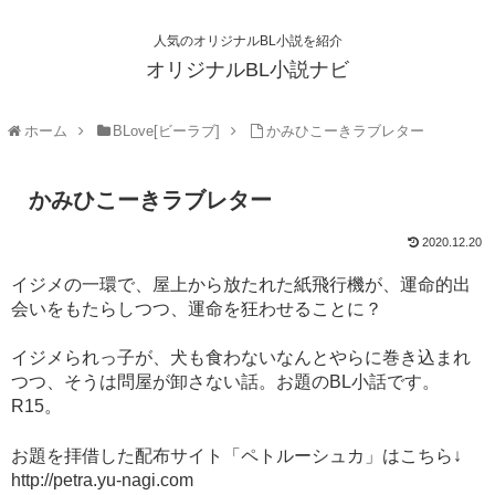
人気のオリジナルBL小説を紹介
オリジナルBL小説ナビ
ホーム
BLove[ビーラブ]
かみひこーきラブレター
かみひこーきラブレター
2020.12.20
イジメの一環で、屋上から放たれた紙飛行機が、運命的出
会いをもたらしつつ、運命を狂わせることに？
イジメられっ子が、犬も食わないなんとやらに巻き込まれ
つつ、そうは問屋が卸さない話。お題のBL小話です。
R15。
お題を拝借した配布サイト「ペトルーシュカ」はこちら↓
http://petra.yu-nagi.com