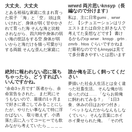
大丈夫、大丈夫
wrwrd 両片思いknsyp（長
編なので分けます）
とある裕福な家庭に生まれ育っ
私は、主に日常gumi 、wrwr
た双子 「海」と「空」 頭は良
だ、【シチュエーションはリク
いけれど、身体が弱く甘やかさ
エストまたは自分と好きな人で
れて育った海 そんな海と比較
考えてた妄想などです】 書け
されながら、四六時中身体の弱
るかものcp wrwr . knsyp . grtn .
い海の世話をする空 身体が弱
zmrb . htos ぐらいですかねま
いからと海だけを猫っ可愛がり
だ最初なのででもknsypは見て
する両親 そんな歪んだ家庭に
て多分書きやすいとは思います
生まれてしまったばっかりに
日常gumi . pnsn . trkr らだ運 .
不幸ばかり買ってしまう空の物
cnru この二つはチャレンジし
語＿＿＿＿＿＿＿ （エブリス
たのだなぐらいで見てください
タでも公開中） 4/3 アクセスラ
絶対に報われない恋に落ち
誰か俺を正しく飼ってくだ
占納 このcp は多分自分では
ンキング 17位 4/10アクセスラ
ちゃったら、どうすればい
さい
書けないと思います 地雷は攻
ンキング 14位 4/11アクセスラ
いんですかね。
夢描いた社会人生活とは全く違
め受け反対などだと思ってくだ
ンキング 12位 4/14アクセスラ
“余命3ヶ月です” 医者から、余
った社畜生活。 そんな俺が出
さい リクエスト答えれない
ンキング 11位 4/16アクセスラ
命宣告をされた。 まだ死にそ
会ったのは…… 「ならお前俺
こともありますが出来るだけ頑
ンキング 9位 4/17アクセスラン
うもないので、最後の1ヶ月ま
に飼われてみる？」 「1日3
張ります なのでよろしくお願
キング 8位 4/12イイネランキン
で好きに過ごしてみることにし
食、休みの日はおやつ付き」
いしますします 最後に肝心な
グ 17位 4/19イイネランキング
たが、やりたい事なんて特に浮
「ペットなんだからなんもしな
パスワードです 読みたいのに
13位
かばない。 取り敢えず、小洒
くていい」 そんな言葉にホイ
読めないは嫌なので少し簡単で
落た店に入ってコーヒーでも飲
ホイ乗せられた俺。 「その代
す 1 金髪 サッカー チワワの
みながら考えていたら＿＿＿＿
わり、俺が好きな時に好きなよ
顔面偏差値 2 豚さんとバリトン
＿ ｶﾞﾁｬﾝ 「あああ、すみませ
うに可愛がるけど」 そうし