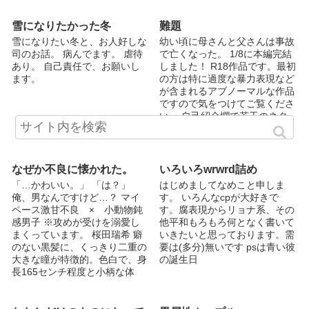
ボイスの数字【毒素】
ん…！ ああ、お荷物が…本当
て、少し危ない俺の生活が始ま
にすみません」 遅すぎる運命
った。 ＊ ＊ ＊ ＊ お話は2019
雪になりたかった冬
難題
の出逢いが、俺の全てを掻き乱
年6月スタートの日付で書いて
雪になりたい冬と、お人好しな
幼い頃に母さんと父さんは事故
していく。 ＿＿＿＿＿＿＿＿
おります(今更感…)。 ＊ ＊ ＊
司のお話。 病んでます。 虐待
で亡くなった。 1/8に本編完結
＿＿＿＿＿＿＿ 微(？)エロ注意
＊ Twitter始めました。
あり。 自己責任で、お願いし
しました！ R18作品です。最初
です( ・∇・) 表情絵はこんたさ
@ci_3510 です。 小ネタ書きた
ます。
の方は特に過度な暴力表現など
ん@indigofox123から頂きまし
いなぁと思い立ったときにアン
が含まれるアブノーマルな作品
た〜！ ありがとうこざいます
ケート取ってたりしたいです。
ですので気をつけてご覧くださ
こんたさん（ ; ; ） 他にもイラ
気軽に話しかけてもらえると喜
い。 自己紹介欄で若干のネタ
スト待っております というか
びます。
バレが入ります。 キャラが増
ください（ ; ; ）ｼｸｼｸｼｸｼｸ
えるたび更新します。 静玖と
Twitter始めました。
爽太のイメージイラスト製作し
@yomi_3sp 覚え方はよみさん
ました。（表紙） 誤字脱字は
なぜか不良に懐かれた。
いろいろwrwrd詰め
すぺしゃるです。 初めてで不
極力気をつけますが、気づいて
慣れなところもありますが、見
「…かわいい。」 「は？」
はじめましてなめこと申しま
いない場合があります。コメン
守ってください＾＾
俺、男なんですけど…？ マイ
す。 いろんなcpが大好きで
トの方で報告してくれると嬉し
ペース激甘不良 × 小動物鈍
す。腐表現からリョナ系、その
いです。 ★お気に入り登録が
感男子 ※攻めが受けを溺愛し
他平和もろもろ何となく書いて
9/8で100超えました！！ありが
まくっています。 桜田瑞希 癖
いきたいと思っております。需
とうございます！ ★10/16にい
のない黒髪に、くっきり二重の
要は(多分)無いです psは青い彼
いね100ありがとうございま
大きな瞳が特徴的。色白で、身
の誕生日
す！ ★10/28にしおり200あり
長165センチ程度と小柄な体
がとうございます！ ★11/2に
型。 真っ直ぐで純粋。鈍感。
お気に入り登録が200超えまし
痛みと恐怖に弱い。小動物系男
た！ ★11/13いいね200ありが
子。 清原涼 身長186センチ