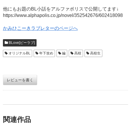
他にもお題のBL小話をアルファポリスで公開してます↓
https://www.alphapolis.co.jp/novel/352542676/602418098
かみひこーきラブレターのページへ
BLove[ビーラブ]
オリジナルBL
年下攻め
編
高校
高校生
レビューを書く
関連作品