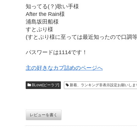
知ってる(？)歌い手様
After the Rain様
浦島坂田船様
すとぷり様
(すとぷり様に至っては最近知ったので口調等
パスワードは1114です！
主の好きなカプ詰めのページへ
BLove[ビーラブ]
新着、ランキング非表示設定お願いしま
レビューを書く