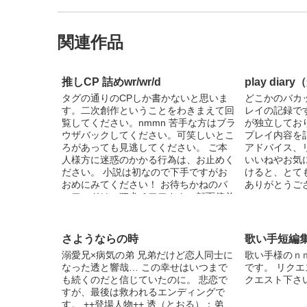
関連作品
推しCP 詰めwr/wr/d
play dia
タグの通りのCPしか書かないと思いま
どこかのバカ
す。二次創作ということをわきまえて回
レイの記録です
覧してください。nmmn 苦手な方はブラ
が独立してお
ウザバックしてください。可笑しいとこ
プレイ内容を
ろがあっても見逃してください。 ご本
アドバイス、
人様方に迷惑のかかる行為は、お止めく
いいねやお気
ださい。 小説は初なので下手ですがお
けると、とて
おめにみてください！ お待ちかねのパ
ありがとうご
スワードは、狂犬チワワさんの顔面偏差
値です！ 10/3名前変えました。
さようならの時
歌い手短編
溺愛兄×病気の弟 兄弟だけど恋人同士に
歌い手様のｎ
なった透と響哉… この幸せはいつまで
です。 リクエ
も続くのだと信じていたのに。 悲恋で
クエスト下さい
すが、最後は救われるエンディングで
す。 ++登場人物++ 透（とおる）：弟、