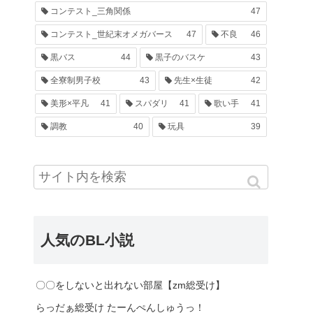
コンテスト_三角関係
47
コンテスト_世紀末オメガバース
47
不良
46
黒バス
44
黒子のバスケ
43
全寮制男子校
43
先生×生徒
42
美形×平凡
41
スパダリ
41
歌い手
41
調教
40
玩具
39
人気のBL小説
〇〇をしないと出れない部屋【zm総受け】
らっだぁ総受け たーんぺんしゅうっ！