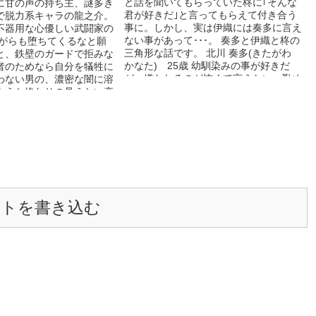
と話を聞いてもらっていた柊に｢そんな
に甘の声の持ち主、謎多き
君が好きだ｣と言ってもらえて付き合う
で脱力系キャラの龍之介。
事に。しかし、実は伊織には奏多に言え
不器用な心優しい武闘家の
ない事があって･･･。 奏多と伊織と柊の
ながらも堕ちてくるなと願
三角形な話です。 北川 奏多(きたがわ
と、鉄壁のガードで拒みな
かなた) 25歳 幼馴染みの事が好きだ
者のためなら自分を犠牲に
が、嫌われるのが怖くて言えない。勤め
わない男の、濃密な闇に溶
先で知り合った柊と関係が始まる。 高
ような終わりの見えない恋
瀬 柊(たかせ しゅう) 28歳 奏多の勤め
く、桜華学園シリーズ第三
先である飲食店に通う常連客。健気な奏
ついに謎多き龍之介の実態
多に惹かれて好きになった。王子様タイ
す(*^^*) 今回は単なる
プ。 守山 伊織(もりやま いおり) 24歳
したラブストーリーではな
奏多の幼馴染み。交際相手に振られた時
グラウンドな世界観のも
にだけ奏多を頼る俺様。でも実は奏多に
織を巻き込んで物語は進ん
ずっと言えなかった事がある。 「三角
 冒頭、戦場でのシーンが
関係コンテスト」応募作品。 fujossy、
、苦手な方は、1話は読み
ントを書き込む
ムーンライトノベルズに投稿していま
はつながります。 また、
す。
いシーンも増えてきますの
お願いします（笑） な
は各作品が独立しているの
楽しんでいただけます。お
は、ぜひ他の作品も読んで
いです(*^^*) ←初期作
ど甘いところも多いので、
ちらを読んで気に入ってい