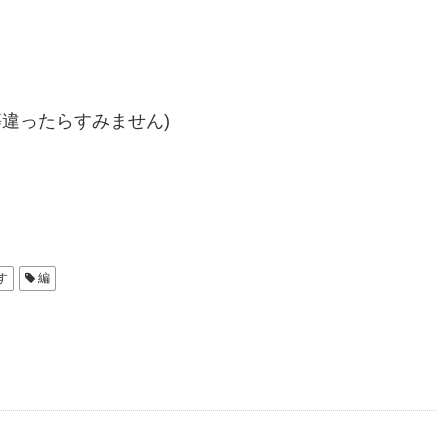
違ったらすみません)
す
編