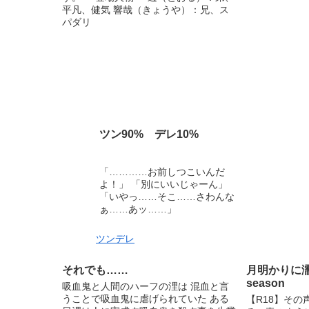
平凡、健気 響哉（きょうや）：兄、ス
パダリ
ツン90% デレ10%
「…………お前しつこいんだ
よ！」 「別にいいじゃーん」
「いやっ……そこ……さわんな
ぁ……あッ……」
ツンデレ
それでも……
月明かりに濡れ
season
吸血鬼と人間のハーフの浬は 混血と言
うことで吸血鬼に虐げられていた ある
【R18】そ