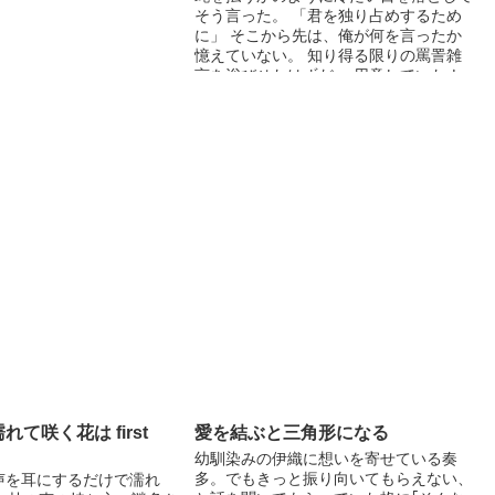
そう言った。 「君を独り占めするため
に」 そこから先は、俺が何を言ったか
憶えていない。 知り得る限りの罵詈雑
言を浴びせたはずだ。 用意していたナ
イフを横に振り、奴に教えられた護身術
のとおりの間合いから奴のハラワタを狙
った。 この日のために準備してきた。
奴をどう殺すかを。 どう懺悔させるか
を。 奴を------ ＊＊＊＊＊＊＊ 2019.1.3
小説公開
て咲く花は first
愛を結ぶと三角形になる
幼馴染みの伊織に想いを寄せている奏
多。でもきっと振り向いてもらえない、
の声を耳にするだけで濡れ