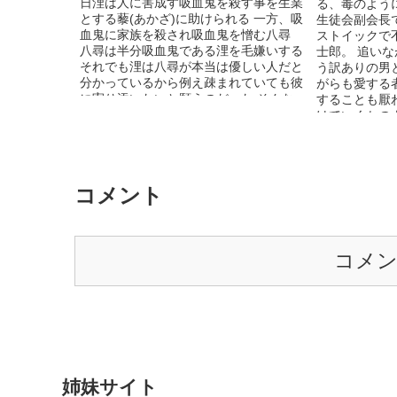
日浬は人に害成す吸血鬼を殺す事を生業
る、毒のよう
とする藜(あかざ)に助けられる 一方、吸
生徒会副会長
血鬼に家族を殺され吸血鬼を憎む八尋
ストイックで
八尋は半分吸血鬼である浬を毛嫌いする
士郎。 追い
それでも浬は八尋が本当は優しい人だと
う訳ありの男
分かっているから例え疎まれていても彼
がらも愛する
に寄り添いたいと願うのだった そんな
することも厭
中で浬の前に現れた吸血鬼のルシェル
けていくかの
彼の目的とは？ そして彼らの行く末と
の行く先を描
は―――― 感想頂けると嬉しいです
弾☆ さて。
が明らかになりま
学園を舞台と
コメント
く、アンダー
と、とある組
でいきます。
出てきますが
コメ
飛ばしても話
すぐにエロ甘
で、よろしく
お、シリーズ
で、順不同で
時間のある方
いただけると嬉し
品は、構成な
姉妹サイト
とりあえずこ