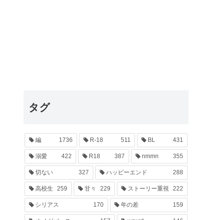
タグ
編
1736
R-18
511
BL
431
溺愛
422
R18
387
nmmn
355
切ない
327
ハッピーエンド
288
高校生
259
甘々
229
ストーリー重視
222
シリアス
170
年の差
159