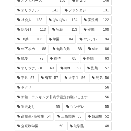
オメガバース
157
wrwrd
146
オリジナル
141
ファンタジー
131
社会人
128
ほのぼの
124
実況者
122
総受け
113
完結
113
短編
108
18禁
106
学園
104
ヤンデレ
94
年下攻め
88
無理矢理
88
stpr
86
純愛
73
虐待
65
長編
63
オリジナルBL
63
kyrt
58
監禁
57
平凡
57
鬼畜
57
大学生
56
兄弟
56
ヤクザ
56
新着、ランキング非表示設定お願いします
56
過去あり
55
ツンデレ
55
高校生×高校生
54
三角関係
53
短編集
52
全寮制学園
50
幼馴染
48