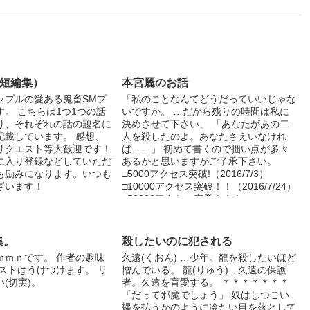
ry（短編集）
本宮麗のお話
ップルの愛ある鬼畜SMプ
「私のことなんてどうだっていいじゃな
。 こちらは1つ1つの話
いですか。 …だから残りの時間は私に
り、それぞれの話の題名に
決めさせて下さい」 「あなたがあの二
記載しています。 感想、
人を殺したのよ。あなたさえいなけれ
リクエスト等大歓迎です！
ば……」 初めて書くので拙い点が多々
に入り登録などしていただ
あるかと思いますがご了承下さい。
も励みになります。いつも
□5000アクセス突破!（2016/7/3）
ざいます！
□10000アクセス突破！！（2016/7/24）
□50000アクセス突発！！！
（2016/11/14） ありがとうございます
関連小説「城丘香也のお話」もよろしく
お願いします♪
集。
殺したいのに犯される
ｍｍｎです。 作者の趣味
久遠(くおん) …少年。龍を殺したいほど
ストはうけつけます。 リ
憎んでいる。 龍(りゅう)…久遠の保護
(切実)。
者。久遠を盲愛する。 ＊＊＊＊＊＊＊
「だって邪魔でしょう」 奴はしつこい
蝿を払うかのように冷たい目を落として