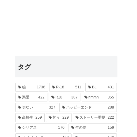
タグ
編
1736
R-18
511
BL
431
溺愛
422
R18
387
nmmn
355
切ない
327
ハッピーエンド
288
高校生
259
甘々
229
ストーリー重視
222
シリアス
170
年の差
159