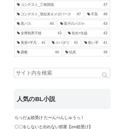
コンテスト_三角関係
47
コンテスト_世紀末オメガバース
47
不良
46
黒バス
44
黒子のバスケ
43
全寮制男子校
43
先生×生徒
42
美形×平凡
41
スパダリ
41
歌い手
41
調教
40
玩具
39
人気のBL小説
らっだぁ総受け たーんぺんしゅうっ！
〇〇をしないと出れない部屋【zm総受け】