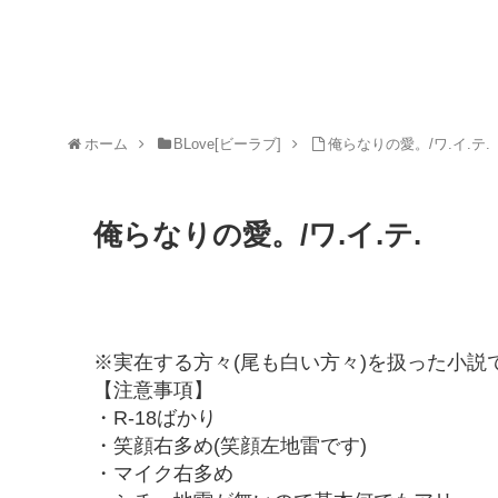
ホーム
BLove[ビーラブ]
俺らなりの愛。/ワ.イ.テ.
俺らなりの愛。/ワ.イ.テ.
※実在する方々(尾も白い方々)を扱った小説
【注意事項】
・R-18ばかり
・笑顔右多め(笑顔左地雷です)
・マイク右多め