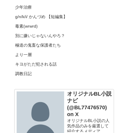
少年治療
g/n/k/i/ かんづめ 【短編集】
毒素(wrwrd)
別に嫌いじゃないんやろ？
極道の鬼畜な保護者たち
より一層
キヨがただ犯される話
調教日記
オリジナルBL小説
ナビ
(@BL77476570)
on X
オリジナルBL小説の人
気作品のみを厳選して
紹介するメディア