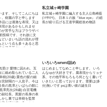
が苦手 成績優秀 鬼丸 琥珀(オニマル コ
ハク) 17→18歳 高校三年生 超イケメン
私立城ヶ崎学園
186cm 学校一の不良 赤髪 運動勉強家事
います、そしてこんにちは
私立城ヶ崎学園に編入する主人公島崎藍
全て優秀なチート 有栖川 紫音(アリスガ
～。樹麗の字と申します
(ｼﾏｻｷｱｲ)。 日本１の族『blue eye』 の総
ワ シオン) 15→16歳 高校一年生 綺麗系
この作品には過激な表現、又は
長が繰り広げる王道学園総攻め物語
イケメン 170cm 絶賛成長期 璃音の双子
表現があるかもしれませ
の弟 璃音大好きマン 成績優秀 篠原 司
のが苦手な方はブラウザバ
(シノハラ ツカサ) 17→18歳 高校三年生
 初投稿です、それ故に文
超イケメン 182cm 琥珀の親友 琥珀の次
などいまいち話の流れが理
に強い男 のほほんとしてる 国語が苦手
ぁという点も多々あると思
で語彙力皆無な作者ですが、何とか頑張
卒ご了承下さい めっちゃ
ります！！ @makyu_123 Twitter始めま
てますが、中の人はバカで
した仲良くお喋りして下さいm(_ _)m し
てください 今回の登場人
おり･お気に入り共に500越え＆イイネ
ラフターの日常」様 クロ
200超えありがとうございます泣 合計ア
いろいろwrwrd詰め
定です
クセス数 10万突破しました、ありがと
健気受け 愛憎に囚われ、互
はじめましてなめこと申します。 いろ
うございます！！
在に絡め取られている二人
んなcpが大好きです。腐表現からリョナ
幸樹(20歳):栗色の髪の細
系、その他平和もろもろ何となく書いて
白宮財閥の一人息子。今は
いきたいと思っております。需要は(多
社長の黒澤といばらの館に
分)無いです psは青い彼の誕生日
黒澤亮次(28歳):白宮電機
の副社長。黒髪の長身の表
しかし裏では幸樹を監禁
に抱き続けている。 いい
くれると昇天します。 イ