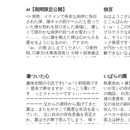
構成。 そうです666悪魔の数字ですね。
好みが分かれる死ネタになるのでハピエ
ai【期間限定公開】
独言
ン厨の方々にはお勧めしておりません。
<> 突然、イケメンで有名な由伊に告白
おはようござ
※廃退的思想*世紀末(芸術)オメガバース
された律。陽キャの罰ゲームだと思って
とこんばんわ
※全年齢対象 ※差別表現あり ※グロ注
いた律が別れを切り出した途端に、優し
(・ω・ ) 
意 第3回コンテスト作品です 表紙は羽生
くて穏やかな由伊の目つきが変わって
グロテスクな
橋はせお様からいただきました！
─.......。 心に傷を抱えた律は心から人を
ん、そういう
愛せるようになるのか。 アナタの
ック推奨です
『ai』 の形 おしえてください。 ◎創作
が汚かったり
BL ◎暴力/火事表現有り ※時々加筆修正
解できないな
中。 ◎とある事件名が出てきますが現
いますが、何
実世界との関連性は一切御座いません。
硬い文で喋っ
また、何れも助長する意図は御座いませ
す、気楽に見
ん。予めご了承ください。 ※→R18ペー
物 「マインク
傷ついた心
いばらの園
ジ(閲覧は全て自己責任でお願いします)
ノアさん右固
趣味全開の小説です(＾ω＾) 初投稿です
執着攻め × 
Twitterやってます▶︎@miyaaano_ (絵や
✨ 題名で察せますが、けっこう重いで
いが互いの存
漫画あげてます) 2020.5.25 【第一部】
す... っとストーリーですぅ↓↓↓ ーーーー
の物語。 白宮
完結しました。 2020.8.10 【第二部】完
ーーーーーーーーーーーーーーーーーー
身の美青年。
結しました。 2020.7.29～ アクセスラン
ーーーー 父からの虐待から逃げてきた
父の会社の副
ク 1位 ありがとうございます
夏は、またもやそこで最悪な生活を送っ
住んでいる。 
ていた。 父に自分の存在意義を否定さ
メーカー会社
れ、夏はその事で歪んでしまう。 様々
面上は紳士。
な人と体を重ねることで、自分の存在が
し、毎日執拗
あると無理やり考え込んでいたのだ。
ね、コメント