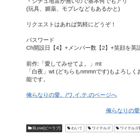
・シチュ地雷が無いので基本何でもアリ
(玩具、媚薬、モブレなどもあるかと)
リクエストはあれば気軽にどうぞ！
パスワード
Ch開設日【4】+メンバー数【2】+笑顔を英語
前作:「愛してみせてよ。」mt
「白夜」wt (どちらもnmmnです)もよろ
能です。
俺らなりの愛。/ワ.イ.テ.のページへ
俺らなりの愛。
BLove[ビーラブ]
わいて
ワイテルズ
ワイテルズ