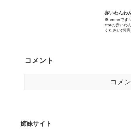
そんな中、唯一のささえだったのが、ゆ
ンスタも@ich
う兄こと、幸樹だった。 歪んでしまっ
良ければよろし
赤いわんわ
た1人の男の子と、今まで幸せに過ごし
※nmmnです
てきた1人の男の子。 この2人の運命
stprの赤い
を、共にみていきましょう。 ーーーー
ください(切実
ーーーーーーーーーーーーーーーーーー
ーーーー ここからは注意です。 注意⚠
・Ｒ１８要素＆残酷描写が多々ありま
す。 ・語彙力が無い(´；ω；｀ ） ・
所々設定がガバガバ ・不定期更新 これ
らのことが駄目な人は、ブラウザバック
コメント
推奨です。 また、これらのことにも屈
せず「大丈夫だぜブラザー」って人は楽
しんでくれると嬉しいです(●︎´▽︎`●︎) イラ
スト募集中です！！！！ （送っていた
コメ
だいたイラストは表紙にします。）
姉妹サイト