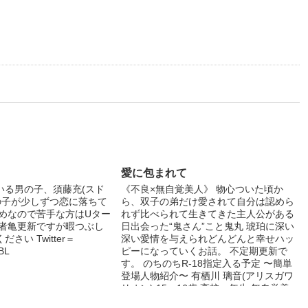
愛に包まれて
いる男の子、須藤充(スド
《不良×無自覚美人》 物心ついた頃か
の子が少しずつ恋に落ちて
ら、双子の弟だけ愛されて自分は認めら
暗めなので苦手な方はUター
れず比べられて生きてきた主人公がある
作者亀更新ですが暇つぶし
日出会った“鬼さん”こと鬼丸 琥珀に深い
さい Twitter＝
深い愛情を与えられどんどんと幸せハッ
BL
ピーになっていくお話。 不定期更新で
す。 のちのちR-18指定入る予定 〜簡単
登場人物紹介〜 有栖川 璃音(アリスガワ
リオン) 15→16歳 高校一年生 無自覚美
人 155cm 喋ることとご飯を食べること