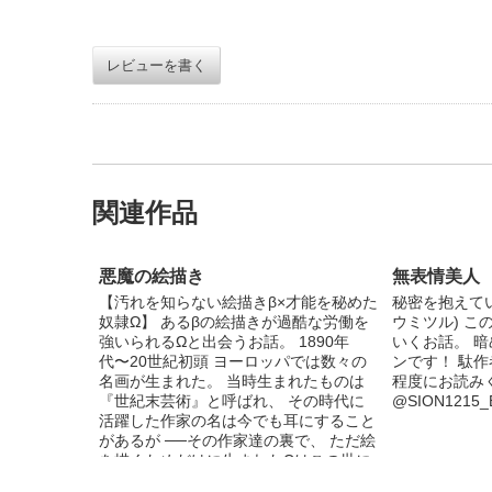
レビューを書く
関連作品
悪魔の絵描き
無表情美人
【汚れを知らない絵描きβ×才能を秘めた
秘密を抱えて
奴隷Ω】 あるβの絵描きが過酷な労働を
ウミツル) こ
強いられるΩと出会うお話。 1890年
いくお話。 
代〜20世紀初頭 ヨーロッパでは数々の
ンです！ 駄
名画が生まれた。 当時生まれたものは
程度にお読みくだ
『世紀末芸術』と呼ばれ、 その時代に
@SION1215_
活躍した作家の名は今でも耳にすること
があるが ──その作家達の裏で、 ただ絵
を描くためだけに生まれたΩはこの世に
存在しないものとなっている。 全18話