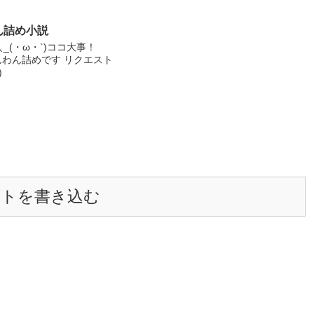
igo_mameでやってるので
くですm(_ _)m
ん詰め小説
＼_(・ω・`)ココ大事！
わんわん詰めです リクエスト
)
ントを書き込む