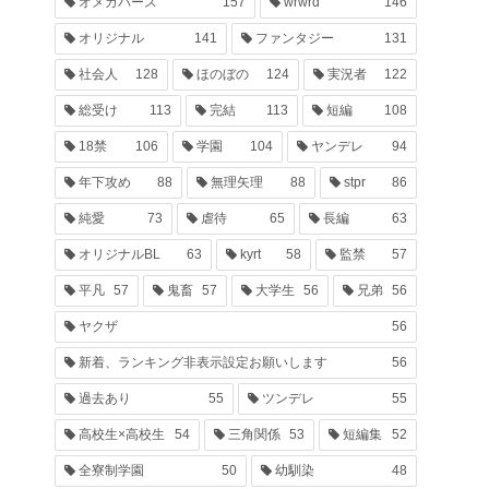
オメガバース
157
wrwrd
146
オリジナル
141
ファンタジー
131
社会人
128
ほのぼの
124
実況者
122
総受け
113
完結
113
短編
108
18禁
106
学園
104
ヤンデレ
94
年下攻め
88
無理矢理
88
stpr
86
純愛
73
虐待
65
長編
63
オリジナルBL
63
kyrt
58
監禁
57
平凡
57
鬼畜
57
大学生
56
兄弟
56
ヤクザ
56
新着、ランキング非表示設定お願いします
56
過去あり
55
ツンデレ
55
高校生×高校生
54
三角関係
53
短編集
52
全寮制学園
50
幼馴染
48