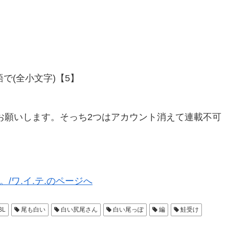
で(全小文字)【5】
しくお願いします。そっち2つはアカウント消えて連載不可
/ワ.イ.テ.のページへ
BL
尾も白い
白い尻尾さん
白い尾っぽ
編
鮭受け