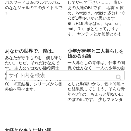
パスワードは3rdフルアルバム
してやって下さい……。 青い
回路は単純、天然。 北高の鬼
のななジェルの曲のタイトルで
あの人達のBLです。 地雷:rd攻
のハセガワと周囲では恐れられ
す
め、kyo受け、gt受け 多分ｷｮｰら
ている。 日高康史（18歳）
だが1番多いかと思います
175cm 69kg 東流の相棒 小さ
※→R18 表示はrd、kyo、cn、
いころから一途に東流を思って
md、Ru、gtとなっておりま
きたが、ついに爆発。 くSM拘
す。 ヤンデレとか監禁とかも
束物フェチ。 イケメン王子と
あります！ パスワードはrdさん
呼ばれているが、脳内変態のた
の誕生日！ 何でも良い方はど
め、いろいろ残念。 アクセス
うぞ！
100万！！！なんか記念やりま
あなたの世界で、僕は。
少年が青年と二人暮らしを
す！ 本当に嬉しいです、あり
始めるお話
あなたが守るものを、僕も守り
がとうございます！！ヒャッハ
一人暮らしの青年は、仕事の関
たい。 ただ、それだけなんで
(?>?<?)/☆彡.。 お気に入り800
係で仕方なく、一人の少年の面
す。 主人公ではない脇役同士
イイネ1300ありがとうござい
倒を見ることになりました。
の物語。 ＊＊＊ 〈鼻が効かな
ます／ twitter連携してみまし
お互い淋しい者同士が、ちょっ
いα騎士団長 × 選ばれなかった
た → satoshi_i_w
とした勘違いから、色々間違っ
Ω〉 ※完結後、シリーズから番
https://twitter.com/satoshi_i_w
た結果致してしまう、そんな青
外編へ飛べます。
年×少年の、ちょっと切ないほ
のぼのBLです。 少しファンタ
ジーな世界観ですが、物の名前
とかは現代寄りです。 ページ
ごとに、少年視点だったり、青
年視点だったりします。
大好きなキミに甘い躾