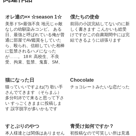
オレ達の×× ☆season 1☆
僕たちの使命
美形ドS×最強不良 地元じゃ敵
前回の小説完結してないのに新
なしの幼馴染みコンビ。 ある
しく書きます こんかいも総受
日、最強と呼ばれている俺が普
けですがこの自粛期間中には完
通に部屋でAV鑑賞をしていた
結できるように頑張ります
ら、殴られ、信頼していた相棒
に監禁されるハメになった
が……。 18Ｒ 高校生、不良
受、拘束、監禁、鬼畜、SM、
モブレあり 表紙は十年来の相
方、藤岡さん！いつもありがと
うΨ( 'ч'? ) ※は18R (注)はスカ
猫になった日
Chocolate
トロジーあり 20160921完結し
猫っていいですよね(?) 歌い手
チョコレートみたいな恋だった
ました。 season2 開始
さんでてきます （そらまふ）
http://blove.jp/novel/10569 ★☆
多分R18でて来ると思って下さ
番外編は、こちらにアップしま
い すっごくきままに投稿しま
す！★☆ 長谷川 東流（17
す 誤字脱字が多いかもです
歳） 182cm 78kg 脱色しすぎ
で灰色の髪の毛 筋肉質・ツン
ツンヘア 喧嘩は強すぎて敵う
すとぷりのやつ
青受け如何ですか？
相手はなし。進学校の北高に通
本人様達とは関係はありません
初投稿なので可笑しい所は見逃
ってはいるが、万年赤点。思考