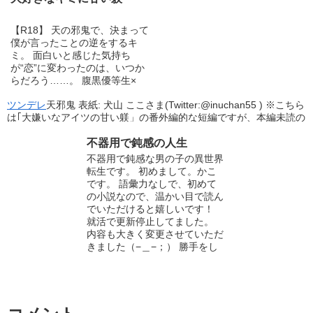
【R18】 天の邪鬼で、決まって
僕が言ったことの逆をするキ
ミ。 面白いと感じた気持ち
が“恋”に変わったのは、いつか
らだろう……。 腹黒優等生×
ツンデレ
天邪鬼 表紙: 犬山 ここさま(Twitter:‪@inuchan55 ‬) ※こちら
は｢大嫌いなアイツの甘い躾」の番外編的な短編ですが、本編未読の
方でも読んでいただけるようになっていますのでお気軽にどうぞ。
★番外編チャットノベル始めました。 「甘い躾詰め合わせ＝Short
不器用で鈍感の人生
story＝」 https://chatnovel.blove.jp/novel/1kgqPbXA0KskbmHe ま
不器用で鈍感な男の子の異世界
ったり更新しています。 【Twitter】@Takatsuki_haru
転生です。 初めまして。かこ
http://twitter.com/Takatsuki_haru 日常のくだらない呟きや更新のお
です。 語彙力なしで、初めて
知らせ、Twitter限定SSなど まったり呟いてます。
の小説なので、温かい目で読ん
でいただけると嬉しいです！
就活で更新停止してました。
内容も大きく変更させていただ
きました（−＿−；） 勝手をし
て、いろいろと申し訳ありませ
ん！