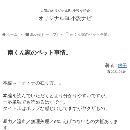
人気のオリジナルBL小説を紹介
オリジナルBL小説ナビ
ホーム
BLove[ビーラブ]
南くん家のペット事情。
南くん家のペット事情。
著者 :
銀子
2021.04.04
本編→『オトナの在り方。』
本編を読んでいただくとより分かりやすいですが、
一応単独でも読めるはずです。
タイトルはポップな感じ出してますがヤクザもの。
暴力／流血／無理矢理／etc. えげつないもの大抵ありま
す。