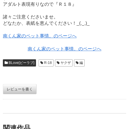
アダルト表現有りなので『Ｒ１８』
諸々ご注意くださいませ。
どなたか、表紙を恵んでください！_(._.)_
南くん家のペット事情。のページへ
南くん家のペット事情。のページへ
BLove[ビーラブ]
R-18
ヤクザ
編
レビューを書く
関連作品