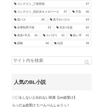
コンテスト_三角関係
47
コンテスト_世紀末オメガバース
47
不良
46
黒バス
44
黒子のバスケ
43
全寮制男子校
43
先生×生徒
42
美形×平凡
41
スパダリ
41
歌い手
41
調教
40
玩具
39
人気のBL小説
〇〇をしないと出れない部屋【zm総受け】
らっだぁ総受け たーんぺんしゅうっ！