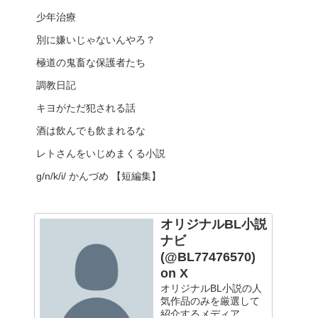
少年治療
別に嫌いじゃないんやろ？
極道の鬼畜な保護者たち
調教日記
キヨがただ犯される話
酒は飲んでも飲まれるな
レトさんをいじめまくる小説
g/n/k/i/ かんづめ 【短編集】
オリジナルBL小説
ナビ
(@BL77476570)
on X
オリジナルBL小説の人
気作品のみを厳選して
紹介するメディア