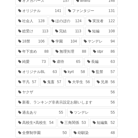
オメガバース
157
wrwrd
146
オリジナル
141
ファンタジー
131
社会人
128
ほのぼの
124
実況者
122
総受け
113
完結
113
短編
108
18禁
106
学園
104
ヤンデレ
94
年下攻め
88
無理矢理
88
stpr
86
純愛
73
虐待
65
長編
63
オリジナルBL
63
kyrt
58
監禁
57
平凡
57
鬼畜
57
大学生
56
兄弟
56
ヤクザ
56
新着、ランキング非表示設定お願いします
56
過去あり
55
ツンデレ
55
高校生×高校生
54
三角関係
53
短編集
52
全寮制学園
50
幼馴染
48