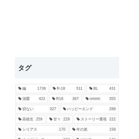
タグ
編
1736
R-18
511
BL
431
溺愛
422
R18
387
nmmn
355
切ない
327
ハッピーエンド
288
高校生
259
甘々
229
ストーリー重視
222
シリアス
170
年の差
159