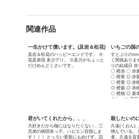
関連作品
一生かけて償います。(及岩＆松花)
いちごの国
及岩＆松花のハッピーエンドです。 ※
すとぷりのnm
花及表現 多少アリ。 ※及川がちょっと
く関係ありま
だけめんどくさいです。
りの結成日 赤青
〇 橙赤 〇 赤
〇 橙青 ◎ 赤
〇 橙黄 ◎ 赤
◎ 橙紫 ◎ 赤
〇 橙桃 ◎ 
きなcpは 橙
てますので多い
じゃなく奇病
んでも書けま
君がいてくれたから、、、
殺したいの
ら精一杯尽く
大好きだから枷にはなりたくない… 三
久遠(くおん)
します 私の
兄弟の病弱末っ子。ハピエン目指しま
憎んでいる。 
結します 理
す！！！ とっろい更新にもめげず、読
者。久遠を盲
られると うざ