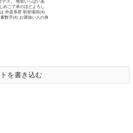
けデス。 地雷いっぱいあ
ざいます！(*´ω｀*) ３/30…お気に入り
かじめご了承のほどよろし
1000突破！ありがとうございます( ´艸
sは 外資系君 初登場回(4)
｀) ４/26…イイね2000突破！ありがと
毒素数字(4) お酒強い人の身
うございます！｡ﾟ( ﾟ?ω?ﾟ)ﾟ｡ ４/30…閲
覧数1000000突破！！信じられない！本
当にありがとうございます｡ﾟ(ﾟ´///`ﾟ)ﾟ｡
ントを書き込む