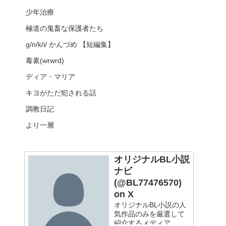
少年治療
極道の鬼畜な保護者たち
g/n/k/i/ かんづめ 【短編集】
毒素(wrwrd)
ディア・マリア
キヨがただ犯される話
調教日記
より一層
オリジナルBL小説
ナビ
(@BL77476570)
on X
オリジナルBL小説の人
気作品のみを厳選して
紹介するメディア