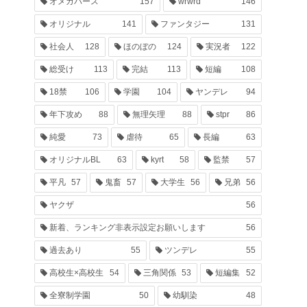
オメガバース
157
wrwrd
146
オリジナル
141
ファンタジー
131
社会人
128
ほのぼの
124
実況者
122
総受け
113
完結
113
短編
108
18禁
106
学園
104
ヤンデレ
94
年下攻め
88
無理矢理
88
stpr
86
純愛
73
虐待
65
長編
63
オリジナルBL
63
kyrt
58
監禁
57
平凡
57
鬼畜
57
大学生
56
兄弟
56
ヤクザ
56
新着、ランキング非表示設定お願いします
56
過去あり
55
ツンデレ
55
高校生×高校生
54
三角関係
53
短編集
52
全寮制学園
50
幼馴染
48