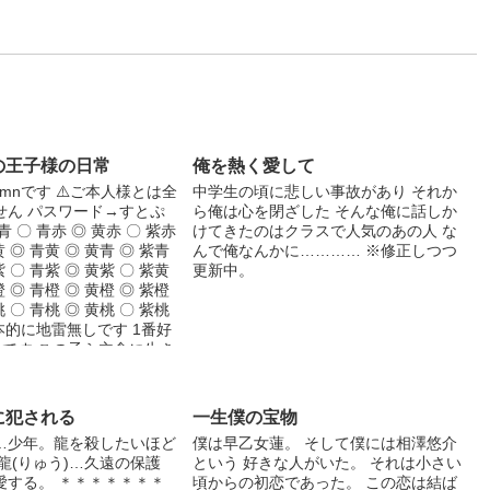
の王子様の日常
俺を熱く愛して
mnです ⚠️ご本人様とは全
中学生の頃に悲しい事故があり それか
せん パスワード→すとぷ
ら俺は心を閉ざした そんな俺に話しか
 〇 青赤 ◎ 黄赤 〇 紫赤
けてきたのはクラスで人気のあの人 な
黄 ◎ 青黄 ◎ 黄青 ◎ 紫青
んで俺なんかに………… ※修正しつつ
紫 〇 青紫 ◎ 黄紫 〇 紫黄
更新中。
橙 ◎ 青橙 ◎ 黄橙 ◎ 紫橙
桃 〇 青桃 ◎ 黄桃 〇 紫桃
基本的に地雷無しです 1番好
紫 です この子ら主食に生き
かもしれません R18だけ
やヤンデレなど基本的にな
す リクエストしてくれた
に犯される
一生僕の宝物
しますのでぜひともお願い
 …少年。龍を殺したいほど
僕は早乙女蓮。 そして僕には相澤悠介
作る小説は基本的に1話で完
龍(りゅう)…久遠の保護
という 好きな人がいた。 それは小さい
由は自分が読んでる途中切
愛する。 ＊＊＊＊＊＊＊
頃からの初恋であった。 この恋は結ば
いからです(?) めちゃくち