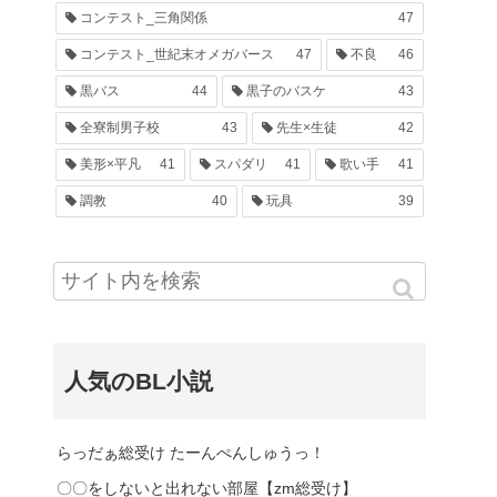
コンテスト_三角関係
47
コンテスト_世紀末オメガバース
47
不良
46
黒バス
44
黒子のバスケ
43
全寮制男子校
43
先生×生徒
42
美形×平凡
41
スパダリ
41
歌い手
41
調教
40
玩具
39
人気のBL小説
らっだぁ総受け たーんぺんしゅうっ！
〇〇をしないと出れない部屋【zm総受け】