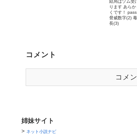
結局はゾム受
米倉 新 よねくら あらた 一ノ瀬学園の2
ります あら
年生。3組。B棟 230号室。血の繋がっ
くです！ pas
ていない兄・佐伯 廉を中心に日常的に
脅威数字(2) 
暴力を受けている。自分に関わろうとす
長(3)
るもの全てを避けている。 ・神谷 歩 か
みや あゆむ 一ノ瀬学園の2年生。5組。
A棟 320号室。廉が新を虐める前から新
への気持ちがあるがそれを伝えられず、
その後も守る事ができずに日々葛藤して
いる。突然転校して来て、新の気持ちを
コメント
考えず彼を守ろうとする悠に敵対心を向
ける。 ・笹本 春 ささもと はる 一ノ瀬
学園の2年生。5組。B棟 236号室。図書
委員長で読書の量はかなりいく。基本人
コメ
と話すのが苦手で本ばかり読んでいる。
新や歩とは友達だったが、廉の登場以後
は話さなくなった。悠の新を守っていく
という意思に賛同し実行しようと頑張っ
ている。 ・佐伯 廉 さえき れん 一ノ瀬
学園の高校3年生。1組。A棟 601号室。
父は佐伯財閥の会長。学校で自分より上
の者は特定の人を除きいない。新の母・
姉妹サイト
ゆり子と父の結婚を認めておらず、それ
が新を嫌い、暴力を働く理由にもなって
>
ネット小説ナビ
いる。 ・城田 瑠壬 しろた るい みんな