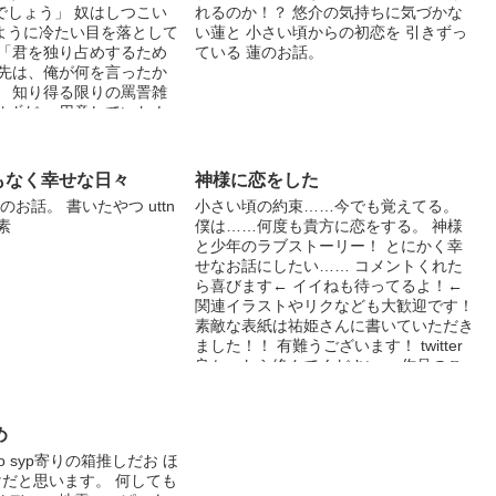
でしょう」 奴はしつこい
れるのか！？ 悠介の気持ちに気づかな
りしますがご了承ください
ように冷たい目を落として
い蓮と 小さい頃からの初恋を 引きずっ
なりすぎたなとか文字足り
 「君を独り占めするため
ている 蓮のお話。
ったらわけます 話の最初
ら先は、俺が何を言ったか
いてるのでそこ読んで
。 知り得る限りの罵詈雑
雷やわ とか思ったらター
はずだ。 用意していたナ
す 主ずっと大阪住みなの
り、奴に教えられた護身術
ちゃうかもしれませんがご
合いから奴のハラワタを狙
 でもそのおかげでジェル
日のために準備してきた。
プロです(?)
もなく幸せな日々
神様に恋をした
かを。 どう懺悔させるか
のお話。 書いたやつ uttn
小さい頃の約束……今でも覚えてる。
- ＊＊＊＊＊＊＊ 2019.1.3
素
僕は……何度も貴方に恋をする。 神様
と少年のラブストーリー！ とにかく幸
せなお話にしたい…… コメントくれた
ら喜びます← イイねも待ってるよ！←
関連イラストやリクなども大歓迎です！
素敵な表紙は祐姫さんに書いていただき
ました！！ 有難うございます！ twitter
良かったら絡んでください。 作品のこ
とやそうでないことを呟いてますww↓
@minamonn_blove ３/17…閲覧数
100000突破！！ 皆様ありがとうござい
め
ます｡･ﾟ･(ﾉД`)･ﾟ･｡ ３/19…イイね300突
sho syp寄りの箱推しだお ほ
破ありがとうございます！！┏○ﾍﾟｺ
けだと思います。 何しても
３/28…閲覧400000突破！ありがとうご