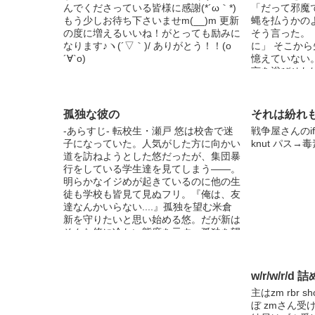
んでくださっている皆様に感謝(*´ω｀*)
「だって邪魔
ゃ長くなった
もう少しお待ち下さいませm(__)m 更新
蝿を払うかの
ほんとに長く
の度に増えるいいね！がとっても励みに
そう言った。
ひんわとか な
なります♪ヽ(´▽｀)/ ありがとう！！(о
に」 そこか
に注意事項書
´∀`о)
憶えていない
あ、自分の地
言を浴びせた
ンお願いしま
Jinta
イフを横に振
で大阪弁使っ
のとおりの間
了承ください
った。 この
くんの大阪弁は
孤独な彼の
それは紛れ
奴をどう殺す
-あらすじ- 転校生・瀬戸 悠は校舎で迷
戦争屋さんのif
を。 奴を-----
子になっていた。人気がした方に向かい
knut パス→毒
小説公開
道を訪ねようとした悠だったが、集団暴
行をしている学生達を見てしまう——。
明らかなイジめが起きているのに他の生
徒も学校も皆見て見ぬフリ。『俺は、友
達なんかいらない....』孤独を望む米倉
新を守りたいと思い始める悠。だが新は
そんな悠に冷たい態度を示す。孤独を望
む本当の理由は——？ 登場人物（随時
更新中） ・瀬戸 悠 せと ゆう 一ノ瀬学
園の2年生。5組。A棟 203号室。一ノ瀬
w/r/w/r/d 詰
学園に9月に転校してきた。新の本当の
主はzm rbr 
考えを探りながら守ろうと決める。廉に
ぼ zmさん受
抵抗しない新を不審に感じている。 ・