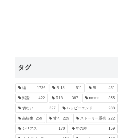
タグ
編
1736
R-18
511
BL
431
溺愛
422
R18
387
nmmn
355
切ない
327
ハッピーエンド
288
高校生
259
甘々
229
ストーリー重視
222
シリアス
170
年の差
159