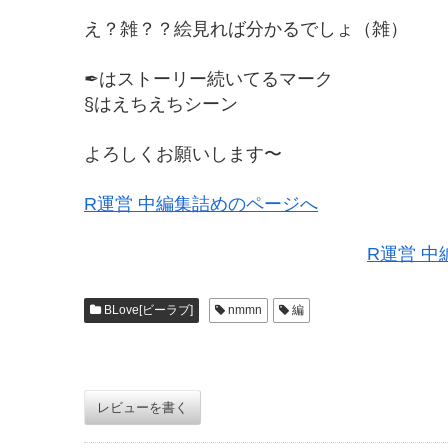
え？雑？？絵見れば分かるでしょ（雑）
✒はストーリー続いてるマーク
§はえちえちシーン
よろしくお願いします〜
R運営 中編集詰めのページへ
R運営 
BLove[ビーラブ]
nmmn
編
レビューを書く