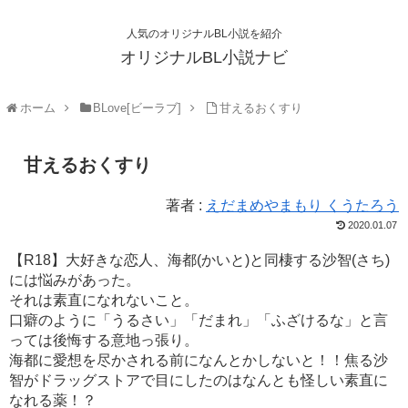
人気のオリジナルBL小説を紹介
オリジナルBL小説ナビ
ホーム
BLove[ビーラブ]
甘えるおくすり
甘えるおくすり
著者 :
えだまめやまもり くうたろう
2020.01.07
【R18】大好きな恋人、海都(かいと)と同棲する沙智(さち)
には悩みがあった。
それは素直になれないこと。
口癖のように「うるさい」「だまれ」「ふざけるな」と言
っては後悔する意地っ張り。
海都に愛想を尽かされる前になんとかしないと！！焦る沙
智がドラッグストアで目にしたのはなんとも怪しい素直に
なれる薬！？