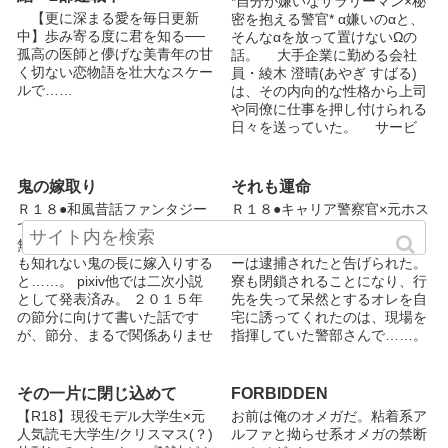
*自分が嫌いなサラリーマン×秘
【更に深まる愛を毎日更新
密を抱える警官* α嫌いのαと、
中】歩み寄る度に君を知る──
そんなαを放って置けないΩの
孤高の医師と儚げな美青年の甘
話。 大手企業に勤める会社
く切ない恋物語を壮大なスケー
員・綾木 澄晴(あやぎ すばる)
ルで……
は、その内向的な性格から上司
や同僚に仕事を押し付けられる
日々を送っていた。 サービ
ス残業を終えたある日の夜、ス
トレスの限界に達した澄晴は酒
缶を片手に公園のブランコで発
鬼の嫁取り
それも運命
狂。通りすがりの警察官に職務
Ｒ１８●和風昔話ファンタジー
Ｒ１８●キャリア警察官×元ホス
質問を受けるハメに。 だ
です。 従姉妹の身代わりに白
ト。 ある日出勤すると、警察
が、警官は呆れながらも澄晴の
無垢を着て、幼馴染のカタキか
によって店が閉鎖され、オーナ
つまらない話に耳を傾けてくれ
も知れない鬼の長に嫁入りする
ーは逮捕されたと告げられた。
る。そこには、彼の秘密と壮絶
と……。 pixiv他では二次小説
寮も閉鎖されることになり、行
な過去が関係していた。 本当
として発表済み。 ２０１５年
先を失って呆然とするオレを自
の幸せは、運命を全うする事な
の節分に向けて書いた話です
宅に誘ってくれたのは、現場を
のか、 それとも心惹かれる相
が、節分、まるで関係ありませ
指揮していた警部さんで……。
手と寄り添う事なのか。 ※作
ん(^_^;) 表紙は、pixivでご活躍
pixiv他では二次創作として発表
品中でΩの発情期は3ヶ月周期
中の素材師・ＳＮＡＯ様の素敵
済み。 表紙は、無料写真素材
となっております。 ※直接的
素材
サイト・Pexels様
その一片に閉じ込めて
FORBIDDEN
ではありませんが、モブレを連
【http://www.pixiv.net/member_
【https://www.pexels.com/ja-
想させる描写があります。 ※
【R18】現役モデル大学生×元
お前は俺のオメガだ。粘着系ア
illust.php?
jp/】の素敵素材からお借りしま
後半のみR18描写があります。
人気読モ大学生/クリスマス(？)
ルファと拗らせ系オメガの禁断
mode=medium&illust_id=48295
した。ありがとうございまし