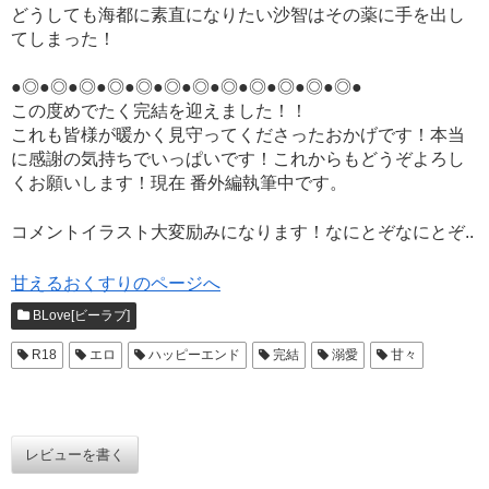
どうしても海都に素直になりたい沙智はその薬に手を出し
てしまった！
●◎●◎●◎●◎●◎●◎●◎●◎●◎●◎●◎●◎●
この度めでたく完結を迎えました！！
これも皆様が暖かく見守ってくださったおかげです！本当
に感謝の気持ちでいっぱいです！これからもどうぞよろし
くお願いします！現在 番外編執筆中です。
コメントイラスト大変励みになります！なにとぞなにとぞ..
甘えるおくすりのページへ
BLove[ビーラブ]
R18
エロ
ハッピーエンド
完結
溺愛
甘々
レビューを書く