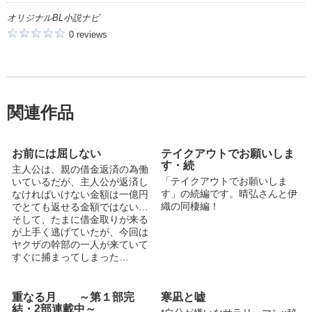
オリジナルBL小説ナビ
0 reviews
関連作品
お前には屈しない
テイクアウトでお願いしま
す・続
主人公は、親の借金返済の為働
「テイクアウトでお願いしま
いているだが、主人公が返済し
す」の続編です。晴弘さんと伊
なければいけない金額は一億円
織の同棲編！
でとても返せる金額ではない…
そして、たまに借金取りが来る
が上手く逃げていたが、今回は
ヤクザの幹部の一人が来ていて
すぐに捕まってしまった…
重なる月 ～第１部完
寒凪と嘘
結・2部連載中～