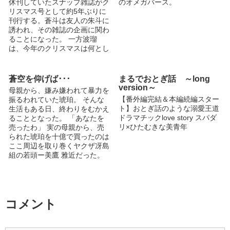
表紙はプロフ画像も描いてくだ
休刊していたスナップ雑誌がク
のオメガバース。
830】からお借りしました。あ
た！
さったすたんぷ様よりいただき
リスマス号として約5年ぶりに
りがとうございました！
ました。 第一回中編コンテス
刊行する。蒼斗は友人の朱斗に
ト作品です。
誘われ、その雑誌の企画に関わ
ることになった。 一方波瑠
は、今年のクリスマスは何とし
てもゆっくり休みを取りたい
と、様々な雑誌のクリスマス企
画に参加することを条件にイブ
蒼空を仰げば･･･
まるでおとぎ話 ～long
からクリスマス翌日まで丸々3
version～
母親から、嫌み嫌われて暴力を
日間休みを得ることにした。
【番外編完結＆本編続編スター
振るわれていた琥珀。 そんな
『その一枚に閉じ込めて』
ト】おとぎ話のような溺愛王道
生活もある日、終わりをむかえ
http://blove.jp/novel/125452-
ドラマチックlove story スパダ
ることとなった。 「あなたを
%E3%81%9D%E3%81%AE%E
リ×ひたむきな美青年
売ったわ」 実の母親から、売
4%B8%80%E6%9E%9A%E3%
られた琥珀を十億で買ったのは
81%AB%E9%96%89%E3%81
ここ周辺を取り巻くヤクザ冴島
%98%E8%BE%BC%E3%82%8
組の若頭ー美鷹 雅近だった。
1%E3%81%A6/ 『その一口に
ずっと暴力を振るわれていた琥
閉じ込めて』
珀は、なかなか雅近に心を開け
http://blove.jp/novel/156003-
ず 長年の癖で雅近の顔色を伺
%E3%81%9D%E3%81%AE%E
っていた。 しかし、ある事件
4%B8%80%E5%8F%A3%E3%
で琥珀と雅近の距離が縮まった
コメント
81%AB%E9%96%89%E3%81
と思った先、またもや事件が発
%98%E8%BE%BC%E3%82%8
生するのだった。 ２人で色々
1%E3%81%A6/ の続編です
な事を乗り越えていくにつれ