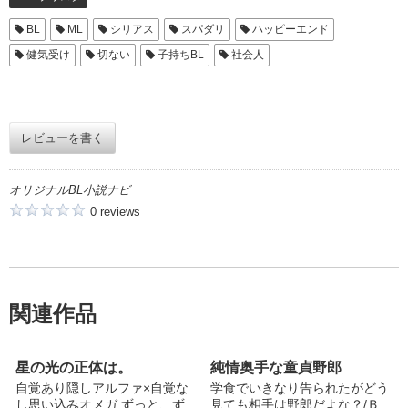
BL
ML
シリアス
スパダリ
ハッピーエンド
健気受け
切ない
子持ちBL
社会人
レビューを書く
オリジナルBL小説ナビ
0 reviews
関連作品
星の光の正体は。
純情奥手な童貞野郎
自覚あり隠し‪アルファ×自覚な
学食でいきなり告られたがどう
し思い込みオメガ ずっと、ず
見ても相手は野郎だよな？/Ｂ