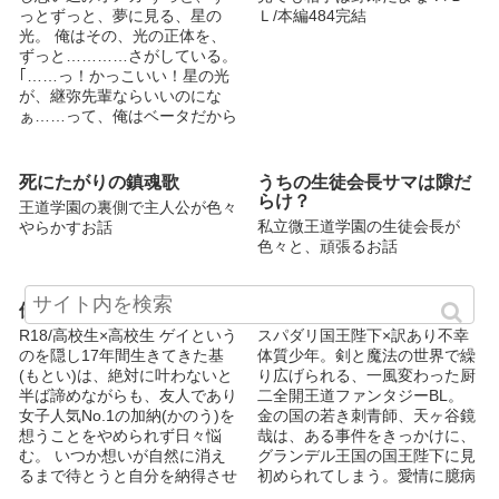
っとずっと、夢に見る、星の
Ｌ/本編484完結
光。 俺はその、光の正体を、
ずっと…………さがしている。
｢……っ！かっこいい！星の光
が、継弥先輩ならいいのにな
ぁ……って、俺はベータだから
そんな事絶対無いか。先輩だっ
て……｣ ｢（…………あの子、
いつになったら、気づくんだろ
死にたがりの鎮魂歌
うちの生徒会長サマは隙だ
う。自分が……オメガだっ
らけ？
王道学園の裏側で主人公が色々
て。）｣ 星の光…………それ
私立微王道学園の生徒会長が
やらかすお話
は、運命共同体…………つま
色々と、頑張るお話
り、運命の、番。 でも、それ
は有り得ない……俺も先輩も、
βだから。 ⚠️オメガバースを少
優しい恋を、君と。
第2章 魔導帝国の陰謀
し弄ってます！ご了承くださ
R18/高校生×高校生 ゲイという
スパダリ国王陛下×訳あり不幸
い！良く過去の文章に戻って訂
のを隠し17年間生きてきた基
体質少年。剣と魔法の世界で繰
正をしています。語彙力の少な
(もとい)は、絶対に叶わないと
り広げられる、一風変わった厨
い作者ですいません……
半ば諦めながらも、友人であり
二全開王道ファンタジーBL。
女子人気No.1の加納(かのう)を
金の国の若き刺青師、天ヶ谷鏡
想うことをやめられず日々悩
哉は、ある事件をきっかけに、
む。 いつか想いが自然に消え
グランデル王国の国王陛下に見
るまで待とうと自分を納得させ
初められてしまう。愛情に臆病
た矢先、加納のほうから「付き
な少年が国王陛下に溺愛される