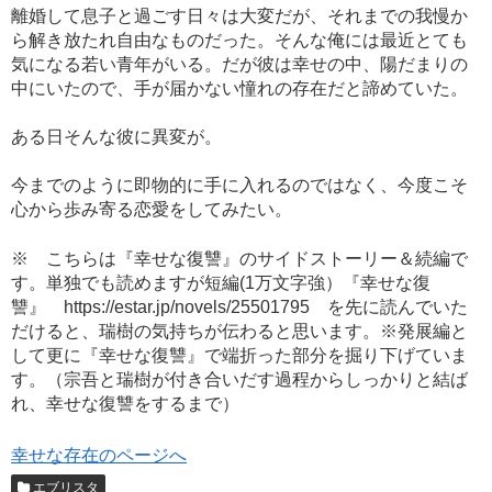
離婚して息子と過ごす日々は大変だが、それまでの我慢か
ら解き放たれ自由なものだった。そんな俺には最近とても
気になる若い青年がいる。だが彼は幸せの中、陽だまりの
中にいたので、手が届かない憧れの存在だと諦めていた。
ある日そんな彼に異変が。
今までのように即物的に手に入れるのではなく、今度こそ
心から歩み寄る恋愛をしてみたい。
※ こちらは『幸せな復讐』のサイドストーリー＆続編で
す。単独でも読めますが短編(1万文字強）『幸せな復
讐』 https://estar.jp/novels/25501795 を先に読んでいた
だけると、瑞樹の気持ちが伝わると思います。※発展編と
して更に『幸せな復讐』で端折った部分を掘り下げていま
す。（宗吾と瑞樹が付き合いだす過程からしっかりと結ば
れ、幸せな復讐をするまで）
幸せな存在のページへ
エブリスタ