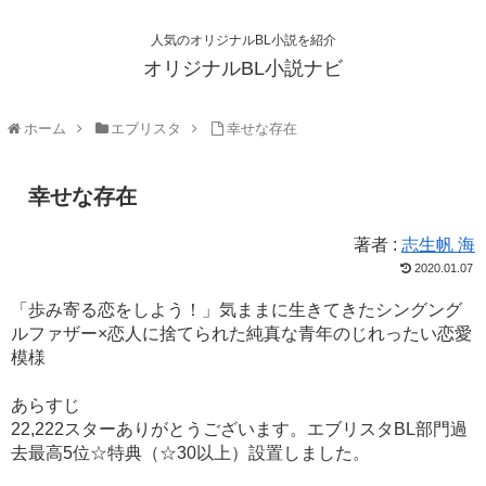
人気のオリジナルBL小説を紹介
オリジナルBL小説ナビ
ホーム
エブリスタ
幸せな存在
幸せな存在
著者 :
志生帆 海
2020.01.07
「歩み寄る恋をしよう！」気ままに生きてきたシングング
ルファザー×恋人に捨てられた純真な青年のじれったい恋愛
模様
あらすじ
22,222スターありがとうございます。エブリスタBL部門過
去最高5位☆特典（☆30以上）設置しました。