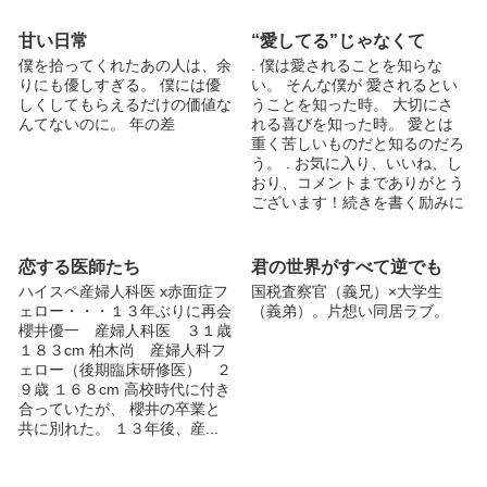
合ってほしい」と告白されて
様子と、様々な国家を巻き込ん
———。 ---------------------------
だ世界の存亡に関わる陰謀とを
甘い日常
“愛してる”じゃなくて
------------------ 不定期更新。 表
ミックスした、本格ファンタジ
僕を拾ってくれたあの人は、余
. 僕は愛されることを知らな
紙はやすばる様の「ストイック
ー×BL。 従来のBL小説の枠を
りにも優しすぎる。 僕には優
い。 そんな僕が 愛されるとい
な男メーカー」より作成させて
越え、ストーリーに重きを置い
しくしてもらえるだけの価値な
うことを知った時。 大切にさ
頂きました。
た新しいBLです。がっつりとし
んてないのに。 年の差
れる喜びを知った時。 愛とは
たBLが読みたい方には不向きで
重く苦しいものだと知るのだろ
すが、緻密に練られた（※当社
う。 . お気に入り、いいね、し
比）ストーリーの中に垣間見え
おり、コメントまでありがとう
るBL要素がお好きな方には、自
ございます！続きを書く励みに
信を持ってオススメできます。
なります（´-`）.｡oO Twitterア
2章の連載開始です。 是非1章
カウントは @aijanai_ です！
からお読みください。 宣伝動
ぜひフォローお願いします。
恋する医師たち
君の世界がすべて逆でも
画を制作いたしました。なかな
作者としての個人的な彼らのイ
かの出来ですので、よろしけれ
ハイスペ産婦人科医 x赤面症フ
国税査察官（義兄）×大学生
メージ像やら書いていくつもり
ばご覧ください！
ェロー・・・１３年ぶりに再会
（義弟）。片想い同居ラブ。
です。よろしくお願いします^^
https://www.youtube.com/watch
櫻井優一 産婦人科医 ３１歳
長い間、更新ストップさせてい
?
１８３cm 柏木尚 産婦人科フ
てすいませんでした。 更新を
v=IYNZQmQJ0bE&feature=you
ェロー（後期臨床研修医） ２
待っていた方がいらっしゃるか
tu.be 表紙はあかつかさんに描
９歳 １６８cm 高校時代に付き
も分かりませんが、今日から再
いて頂きました。 ※この作品
合っていたが、 櫻井の卒業と
び更新させていただきたいと思
は他サイトでも公開されていま
共に別れた。 １３年後、産...
います。 コメントやいいねし
す。
て下さると励みになります！←
.