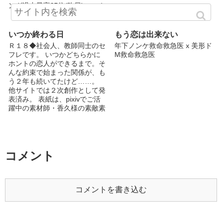
ング過去最高65位(昨日) いいね
ランキング過去最高104位(昨
日) アクセス340000 お気に入
り400 いいね400 しおり400 超
いつか終わる日
もう恋は出来ない
えました！ 応援して、読んで
Ｒ１８◆社会人、教師同士のセ
年下ノンケ救命救急医 x 美形ド
下さった皆様、ありがとござい
フレです。 いつかどちらかに
M救命救急医
ます！ 今後も頑張っていきま
ホントの恋人ができるまで。そ
す！ アドバイスなどもコメン
んな約束で始まった関係が、も
トしていただけるとありがたい
う２年も続いてたけど……。
です！ 読み手側の方の意見を
他サイトでは２次創作として発
ぜひ！ これからもよろしくお
表済み。 表紙は、pixivでご活
願いしますm(_ _)m Twitterやっ
躍中の素材師・香久様の素敵素
てます@1oZje
材
【https://www.pixiv.net/member
_illust.php?
mode=medium&illust_id=73275
780】からお借りしました。あ
コメント
りがとうございました！
コメントを書き込む