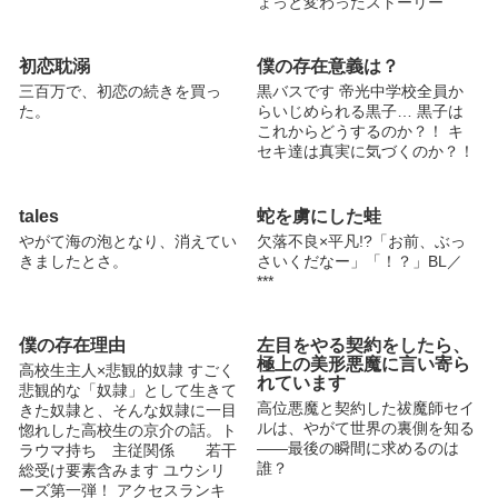
ょっと変わったストーリー
初恋耽溺
僕の存在意義は？
三百万で、初恋の続きを買っ
黒バスです 帝光中学校全員か
た。
らいじめられる黒子… 黒子は
これからどうするのか？！ キ
セキ達は真実に気づくのか？！
tales
蛇を虜にした蛙
やがて海の泡となり、消えてい
欠落不良×平凡!?「お前、ぶっ
きましたとさ。
さいくだなー」「！？」BL／
***
僕の存在理由
左目をやる契約をしたら、
極上の美形悪魔に言い寄ら
高校生主人×悲観的奴隷 すごく
れています
悲観的な「奴隷」として生きて
高位悪魔と契約した祓魔師セイ
きた奴隷と、そんな奴隷に一目
ルは、やがて世界の裏側を知る
惚れした高校生の京介の話。ト
――最後の瞬間に求めるのは
ラウマ持ち 主従関係 若干
誰？
総受け要素含みます ユウシリ
ーズ第一弾！ アクセスランキ