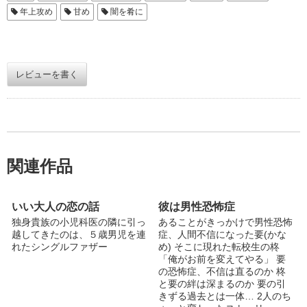
年上攻め
甘め
闇を肴に
レビューを書く
関連作品
いい大人の恋の話
彼は男性恐怖症
独身貴族の小児科医の隣に引っ
あることがきっかけで男性恐怖
越してきたのは、５歳男児を連
症、人間不信になった要(かな
れたシングルファザー
め) そこに現れた転校生の柊
「俺がお前を変えてやる」 要
の恐怖症、不信は直るのか 柊
と要の絆は深まるのか 要の引
きずる過去とは一体… 2人のち