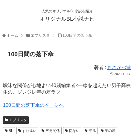
人気のオリジナルBL小説を紹介
オリジナルBL小説ナビ
ホーム
エブリスタ
100日間の落下傘
100日間の落下傘
著者 :
おさかべ迪
2020.11.17
曖昧な関係が心地よい40歳編集者×一線を超えたい男子高校
生の、ジレジレ年の差ラブ
100日間の落下傘のページへ
エブリスタ
BL
すれ違い
三角関係
切ない
平凡
年の差