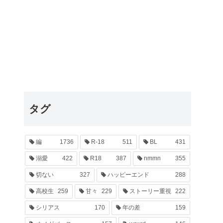
タグ
編
1736
R-18
511
BL
431
溺愛
422
R18
387
nmmn
355
切ない
327
ハッピーエンド
288
高校生
259
甘々
229
ストーリー重視
222
シリアス
170
年の差
159