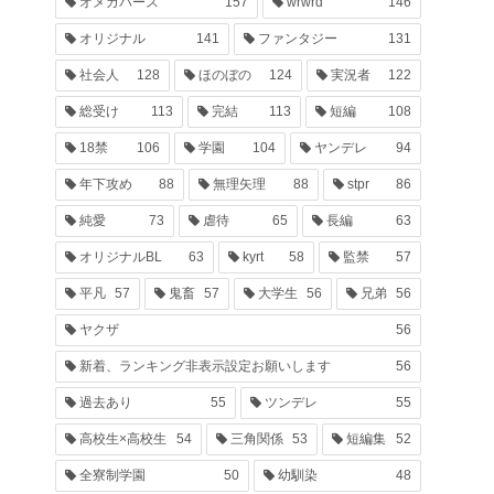
オメガバース
157
wrwrd
146
オリジナル
141
ファンタジー
131
社会人
128
ほのぼの
124
実況者
122
総受け
113
完結
113
短編
108
18禁
106
学園
104
ヤンデレ
94
年下攻め
88
無理矢理
88
stpr
86
純愛
73
虐待
65
長編
63
オリジナルBL
63
kyrt
58
監禁
57
平凡
57
鬼畜
57
大学生
56
兄弟
56
ヤクザ
56
新着、ランキング非表示設定お願いします
56
過去あり
55
ツンデレ
55
高校生×高校生
54
三角関係
53
短編集
52
全寮制学園
50
幼馴染
48