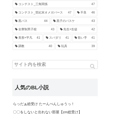
コンテスト_三角関係
47
コンテスト_世紀末オメガバース
47
不良
46
黒バス
44
黒子のバスケ
43
全寮制男子校
43
先生×生徒
42
美形×平凡
41
スパダリ
41
歌い手
41
調教
40
玩具
39
人気のBL小説
らっだぁ総受け たーんぺんしゅうっ！
〇〇をしないと出れない部屋【zm総受け】