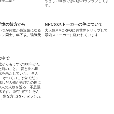
在第二部～
やさしい世界でほのぼのラブラブしてま
す。
記憶の彼方から
NPCのストーカーの件について
いつが何故か最近気になる
大人気MMORPGに異世界トリップして
マン同士、年下攻、強気受
最凶ストーカーに狙われています
の中で
戦からもうすぐ100年がた
た時のこと。 昔と比べ世
化を果たしていた。 そん
。 かつて力こそ全てだっ
残しだ人物が再びこの世に
 1人の人物を巡る，不思議
です。 誤字脱字？ そん
な方は(✿◕ ‿◕ฺ)ノ))｡₀:
*:₀