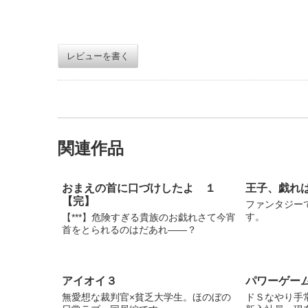
レビューを書く
関連作品
おまえの首に口づけしたよ １
王子、戯れ
【完】
ファンタジー
す。
【***】危険すぎる貴族のお戯れさて今宵
首をとられるのはだあれ――？
アイオイ３
パワーゲー
無愛想な裁判官×貧乏大学生。ほのぼの
ドＳなやり手