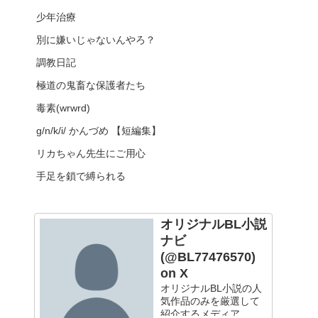
少年治療
別に嫌いじゃないんやろ？
調教日記
極道の鬼畜な保護者たち
毒素(wrwrd)
g/n/k/i/ かんづめ 【短編集】
リカちゃん先生にご用心
手足を鎖で縛られる
オリジナルBL小説
ナビ
(@BL77476570)
on X
オリジナルBL小説の人
気作品のみを厳選して
紹介するメディア