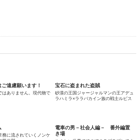
はご遠慮願います！
宝石に盗まれた盗賊
ではありません。現代物で
砂漠の王国ジャージャルマンの王アデュ
ラハミラ×ララバカイン族の戦士ルピス
ム
電車の男－社会人編－ 番外編置
き場
常務に流されていくノンケ