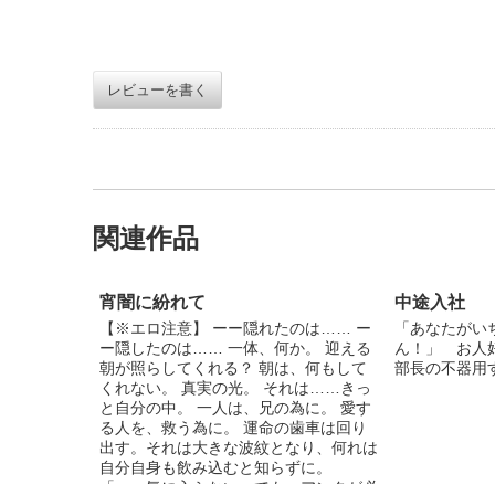
レビューを書く
関連作品
宵闇に紛れて
中途入社
【※エロ注意】 ーー隠れたのは…… ー
「あなたがい
ー隠したのは…… 一体、何か。 迎える
ん！」 お人
朝が照らしてくれる？ 朝は、何もして
部長の不器用
くれない。 真実の光。 それは……きっ
と自分の中。 一人は、兄の為に。 愛す
る人を、救う為に。 運命の歯車は回り
出す。それは大きな波紋となり、何れは
自分自身も飲み込むと知らずに。
「……気に入らない。でも、アンタが必