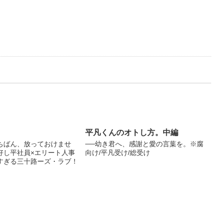
平凡くんのオトし方。中編
ちばん、放っておけませ
──幼き君へ、感謝と愛の言葉を。※腐
好し平社員×エリート人事
向け/平凡受け/総受け
すぎる三十路ーズ・ラブ！