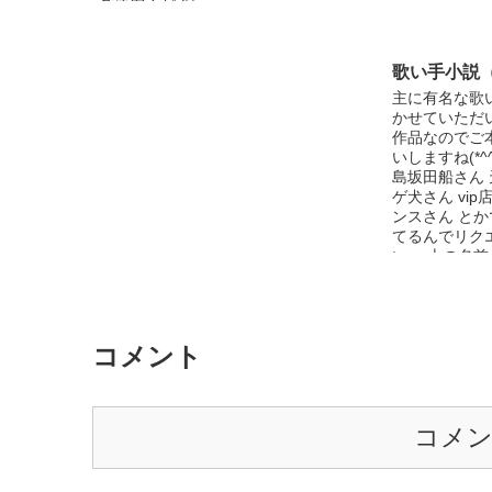
ご遠慮ください。
歌い手小説
主に有名な歌
かせていただ
作品なのでご
いしますね(*^^*)
島坂田船さん 
ゲ犬さん vi
ンスさん と
てるんでリク
い。 上の名
すので教えて
コメント
コメ