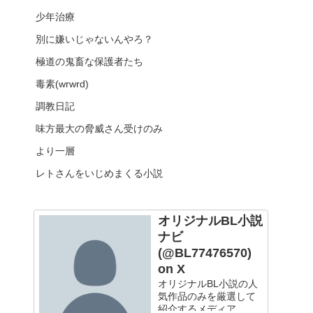
少年治療
別に嫌いじゃないんやろ？
極道の鬼畜な保護者たち
毒素(wrwrd)
調教日記
味方最大の脅威さん受けのみ
より一層
レトさんをいじめまくる小説
オリジナルBL小説
ナビ
(@BL77476570)
on X
オリジナルBL小説の人
気作品のみを厳選して
紹介するメディア