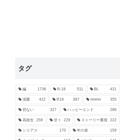
タグ
編
1736
R-18
511
BL
431
溺愛
422
R18
387
nmmn
355
切ない
327
ハッピーエンド
288
高校生
259
甘々
229
ストーリー重視
222
シリアス
170
年の差
159