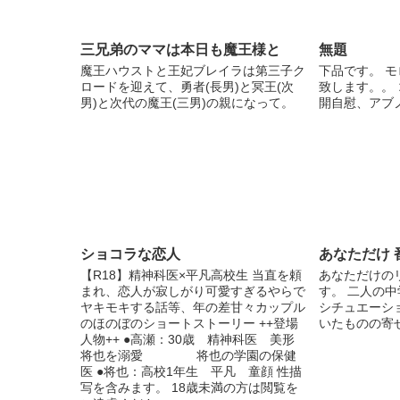
要なんだ。僕と一緒に来て貰うよ？」
狂った歯車は、止まり、進み……ちぐは
ぐな刻を刻むだろう。 ＊＊＊＊＊＊ 上
三兄弟のママは本日も魔王様と
無題
記にも記載しましたが、エロ有。 無理
魔王ハウストと王妃ブレイラは第三子ク
下品です。 モ
矢理表現あります。 基本ストーリー重
ロードを迎えて、勇者(長男)と冥王(次
致します。。
視でほの暗い。シリアス一直線でギャグ
男)と次代の魔王(三男)の親になって。
開自慰、アブ
少な目。暴力表現やらは多分ちらほら
と。苦手な方はバック推奨。ストーリー
に合わせて注意書き増えます、多分。
＊＊＊＊＊ ６月１５日 エロが少なくな
ってきましたがエロがある方が良いのか
ない方がいいのか……展開が少しふわふ
わしておりますが、気長にお待ちいただ
けると幸いです。
ショコラな恋人
あなただけ 
【R18】精神科医×平凡高校生 当直を頼
あなただけの
まれ、恋人が寂しがり可愛すぎるやらで
す。 二人の
ヤキモキする話等、年の差甘々カップル
シチュエーシ
のほのぼのショートストーリー ++登場
いたものの寄せ
人物++ ●高瀬：30歳 精神科医 美形
将也を溺愛 将也の学園の保健
医 ●将也：高校1年生 平凡 童顔 性描
写を含みます。 18歳未満の方は閲覧を