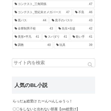
コンテスト_三角関係
47
コンテスト_世紀末オメガバース
47
不良
46
黒バス
44
黒子のバスケ
43
全寮制男子校
43
先生×生徒
42
美形×平凡
41
スパダリ
41
歌い手
41
調教
40
玩具
39
人気のBL小説
らっだぁ総受け たーんぺんしゅうっ！
〇〇をしないと出れない部屋【zm総受け】