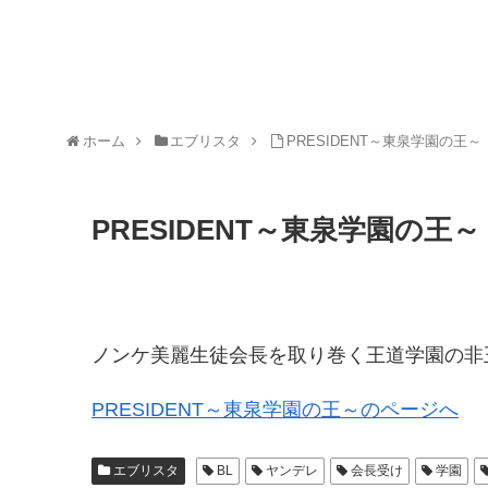
ホーム
エブリスタ
PRESIDENT～東泉学園の王～
PRESIDENT～東泉学園の王～
ノンケ美麗生徒会長を取り巻く王道学園の非
PRESIDENT～東泉学園の王～のページへ
エブリスタ
BL
ヤンデレ
会長受け
学園