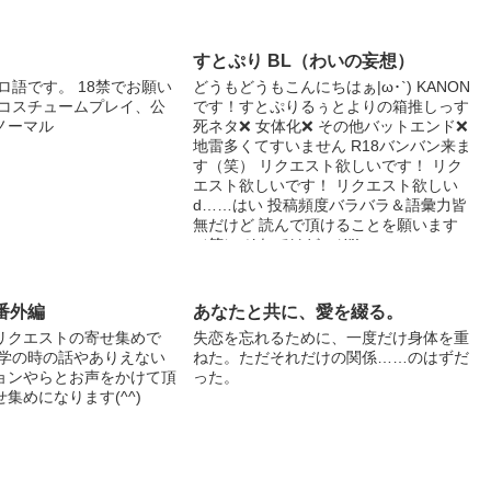
すとぷり BL（わいの妄想）
ロ語です。 18禁でお願い
どうもどうもこんにちはぁ|ω･`) KANON
 コスチュームプレイ、公
です！すとぷりるぅとよりの箱推しっす
ノーマル
死ネタ❌ 女体化❌ その他バットエンド❌
地雷多くてすいません R18バンバン来ま
す（笑） リクエスト欲しいです！ リク
エスト欲しいです！ リクエスト欲しい
d……はい 投稿頻度バラバラ＆語彙力皆
無だけど 読んで頂けることを願います
（笑） それではどーぞ!!
番外編
あなたと共に、愛を綴る。
リクエストの寄せ集めで
失恋を忘れるために、一度だけ身体を重
中学の時の話やありえない
ねた。ただそれだけの関係……のはずだ
ョンやらとお声をかけて頂
った。
集めになります(^^)