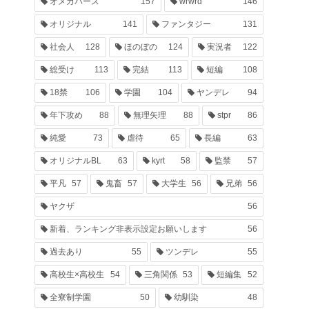
オメガバース
157
wrwrd
146
オリジナル
141
ファンタジー
131
社会人
128
ほのぼの
124
実況者
122
総受け
113
完結
113
短編
108
18禁
106
学園
104
ヤンデレ
94
年下攻め
88
無理矢理
88
stpr
86
純愛
73
虐待
65
長編
63
オリジナルBL
63
kyrt
58
監禁
57
平凡
57
鬼畜
57
大学生
56
兄弟
56
ヤクザ
56
新着、ランキング非表示設定お願いします
56
過去あり
55
ツンデレ
55
高校生×高校生
54
三角関係
53
短編集
52
全寮制学園
50
幼馴染
48