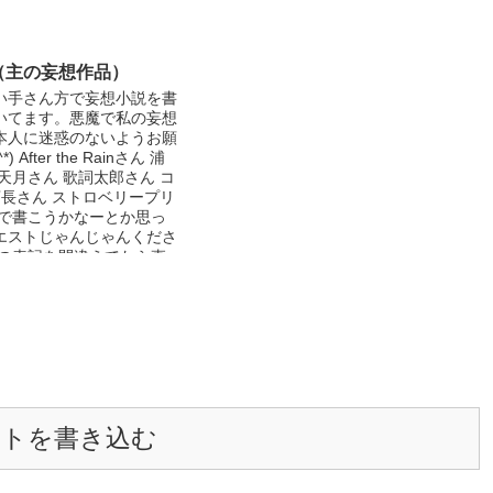
（主の妄想作品）
い手さん方で妄想小説を書
いてます。悪魔で私の妄想
本人に迷惑のないようお願
 After the Rainさん 浦
天月さん 歌詞太郎さん コ
p店長さん ストロベリープリ
かで書こうかなーとか思っ
エストじゃんじゃんくださ
前の表記を間違えてたら直
ください。
ントを書き込む