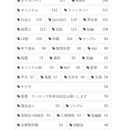
オメガバース
157
wrwrd
146
オリジナル
141
ファンタジー
131
社会人
128
ほのぼの
124
実況者
122
総受け
113
完結
113
短編
108
18禁
106
学園
104
ヤンデレ
94
年下攻め
88
無理矢理
88
stpr
86
純愛
73
虐待
65
長編
63
オリジナルBL
63
kyrt
58
監禁
57
平凡
57
鬼畜
57
大学生
56
兄弟
56
ヤクザ
56
新着、ランキング非表示設定お願いします
56
過去あり
55
ツンデレ
55
高校生×高校生
54
三角関係
53
短編集
52
全寮制学園
50
幼馴染
48