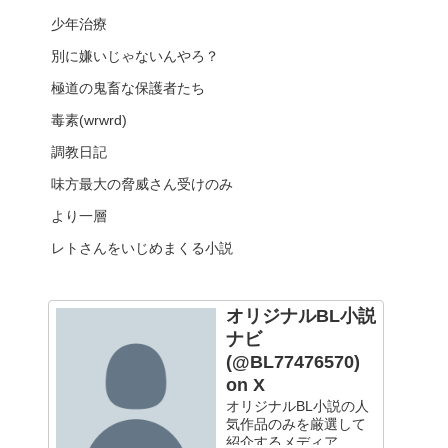
少年治療
別に嫌いじゃないんやろ？
極道の鬼畜な保護者たち
毒素(wrwrd)
調教日記
味方最大の脅威さん受けのみ
より一層
レトさんをいじめまくる小説
オリジナルBL小説
ナビ
(@BL77476570)
on X
オリジナルBL小説の人
気作品のみを厳選して
紹介するメディア