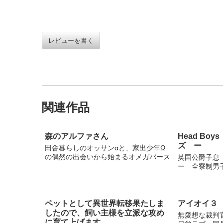
レビューを書く
関連作品
森のアルファさん
Head Bo
ズ ー
田舎暮らしのオッサンαと、家出少年Ω
の偶然の出会いから始まるオメガバース
英国公爵子息
ー 全寮制男
ペットとして異世界転移果たしま
アイオイ３
したので、飼い主様を立派な攻め
無愛想な裁判
に育て上げます