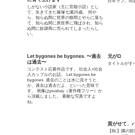
日常ラブ。同
しがない小説家（主に官能小説）とし
て、生きてきた篠塚七瀬25歳。 何や
ら、知らぬ間に世界の狭間とやらに落ち
て、知らぬ間に異世界に飛ばされ、知ら
ぬ間に奴隷商に売られてしまったらし
い。
Let bygones be bygones. 〜過去
兄がΩ
は過去〜
タイトルがす
コンテスト応募作品です。 社会人×社会
人カップルのお話。 Let bygones be
bygones. 過去のことは水に流そうと
か、過去は過去だよ、といった意味で
す。 画像はpixabay（著作権フリー）か
ら頂戴しました。 素敵な写真ですよ
ね。
貢がせて、
【BL】隣の