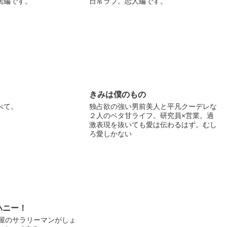
居編です。
日常ラブ。恋人編です。
きみは僕のもの
べて。
独占欲の強い男前美人と平凡クーデレな
２人のベタ甘ライフ。研究員×営業。過
激表現を抜いても愛は伝わるはず。むし
ろ愛しかない
ハニー！
部屋のサラリーマンがしょ