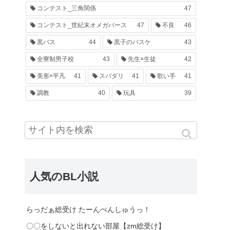
コンテスト_三角関係
47
コンテスト_世紀末オメガバース
47
不良
46
黒バス
44
黒子のバスケ
43
全寮制男子校
43
先生×生徒
42
美形×平凡
41
スパダリ
41
歌い手
41
調教
40
玩具
39
人気のBL小説
らっだぁ総受け たーんぺんしゅうっ！
〇〇をしないと出れない部屋【zm総受け】