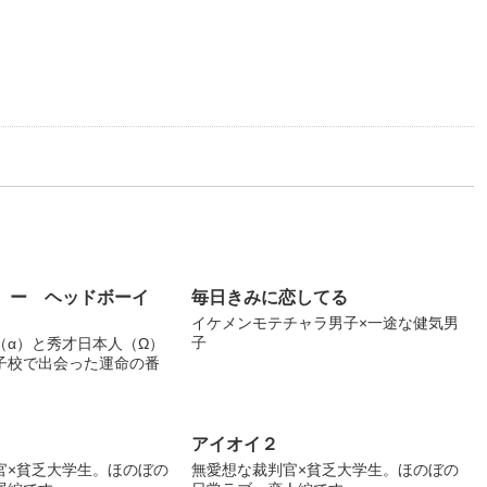
ys ー ヘッドボーイ
毎日きみに恋してる
イケメンモテチャラ男子×一途な健気男
子
（α）と秀才日本人（Ω）
子校で出会った運命の番
アイオイ２
官×貧乏大学生。ほのぼの
無愛想な裁判官×貧乏大学生。ほのぼの