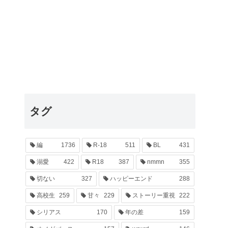
タグ
編
1736
R-18
511
BL
431
溺愛
422
R18
387
nmmn
355
切ない
327
ハッピーエンド
288
高校生
259
甘々
229
ストーリー重視
222
シリアス
170
年の差
159