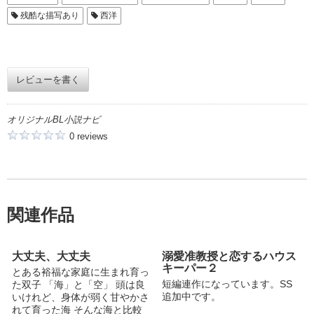
残酷な描写あり
西洋
レビューを書く
オリジナルBL小説ナビ
0 reviews
関連作品
大丈夫、大丈夫
溺愛准教授と恋するハウス
キーパー２
とある裕福な家庭に生まれ育っ
短編連作になっています。SS
た双子 「海」と「空」 頭は良
追加中です。
いけれど、身体が弱く甘やかさ
れて育った海 そんな海と比較