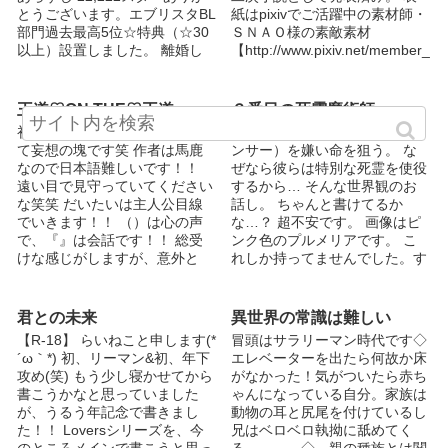
リーの通訳/身長184/AB型 ●家
とうございます。エブリスタBL
紙はpixivでご活躍中の素材師・
族構成/ 父、母、弟 ●昂平の10
部門過去最高5位☆特典（☆30
ＳＮＡＯ様の素敵素材
歳上の兄。 ●クォーターで黒髪
以上）設置しました。 離婚し
【http://www.pixiv.net/member_
碧眼。 ●高校時代一志に浮気さ
て...
illust.php?
れて破局。 ●柳一志（やないか
mode=medium&illust_id=27144
ずし） ●？/身長181/O型 ●家族
898】からお借りしました。あ
王道♡ON THE♡王道
３番目の死霊魔術師
構成/？ ●将平の高校の同級生。
りがとうございました！
●高校時代は来る者拒まずの女
初作品ですので、はっきりいっ
魔術師は死霊魔術師（ネクロマ
好き。 ●将平の顔が好き。
て妄想の塊です笑 作者は馬鹿
ンサー）を嫌い命を狙う。 な
●Lucas Bernar（ルーカスベル
なので日本語難しいです！！
ぜなら彼らは特別な死霊を使役
ナルド） ●社長/身長188/A型 ●
遠い目で見守っていてください
するから… そんな世界観のお
家族構成/父、母、姉、弟 ●将平
な笑笑 だいたいは主人公目線
話し。 ちゃんと書けてるか
の大学の先輩で友人。 ●フラン
でいきます！！ （）は心の声
な…？ 超不安です。 画像はピ
ス国籍。赤毛にグリーンアイ。
で、『』は会話です！！ 総受
ンク色のプルメリアです。 こ
●山梨蘭（やまなしらん） ●大
けな感じがしますが、意外と
れしか持ってませんでした。す
学1年生/身長174/O型 ●家族構
皆、 友達として好きだという
いません。 プルメリアは、樹
成/ 父、母、姉2人 ●過去にゆず
感じです。 そのなかでも、一
液に毒があるそうです。 また
と委員会で一緒だった。 ●昂平
人に恋愛をしっかりします。v
フィリピンやマレーシアなどで
君との未来
異世界の常識は難しい
と篤也の元カレ。 ●木崎篤也
表紙画像はまおてる様に描いて
は幽霊や墓地を連想させる花だ
【R-18】 らいねこと申します(*
冒頭はサラリーマン時代です◇
（きざきあつや） ●バー経営/身
いただきました！ ありがとう
そうです。 妊娠中に死亡した
´ω｀*) 初、リーマン&初、年下
エレベーターを出たら何故か床
長186/Ｏ型 ●家族構成/ 母、妹
ございます！
女性は、吸血幽霊となるらしい
攻め(笑) もう少し寝かせてから
がなかった！気がついたら赤ち
●ヘビースモーカー。 ●ゆずと
んですけど、プルメリアの香し
書こうかなと思っていました
ゃんになっている自分。家族は
蘭の元カレ。 ●花村茜（はなむ
い香りの後に悪臭がするんだと
が、うるう年記念で書きまし
動物の耳と尻尾を付けているし
らあかね） ●高校3年生/身長
か… …意味深ですね。 色々未
た！！ Loversシリーズを、今
兄はベロベロ執拗に舐めてく
166/AB型 ●家族構成/ 姉 ●美少
熟かと思いますが、 お楽しみ
のところメインで書こうと思っ
る………。◇ 親の種族とは関