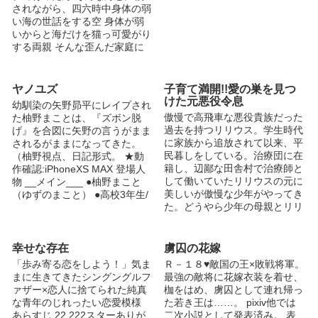
されながら、四六時中身体の弱
い海の世話をする空 身体が弱
いからと海だけを猫っ可愛がり
する両親 そんな歪んだ家庭に
生まれてしまったばっかりに
不幸ばかり買ってしまう空の物
語＿＿＿＿＿＿＿ （エブリス
ヤノユズ
子育て満開!!愛の巣を見つ
タでも公開中） 4/3 アクセスラ
けた元悪役令息
幼馴染の矢野昴平にレイプされ
ンキング 17位 4/10アクセスラ
傲慢で高飛車な悪役貴族だった
た柚野まことは、『ズボン脱
ンキング 14位 4/11アクセスラ
過去を持つリリウス。学生時代
げ』を合図に矢野の言うがまま
ンキング 12位 4/14アクセスラ
に家族から追放されて以来、平
されるがままになってきた。
ンキング 11位 4/16アクセスラ
民暮しをしている。治療団に在
（柚野視点、日記形式。 ★動
ンキング 9位 4/17アクセスラン
籍し、辺鄙な田舎村で治療師と
作確認:iPhoneXS MAX 登場人
キング 8位 4/12イイネランキン
して働いていたリリウスの元に
物 __メイン___ ●柚野まこと
グ 17位 4/19イイネランキング
美しいが傲慢な少年がやってき
（ゆずのまこと） ●高校3年生/
13位
た。どうやら少年の母親とリリ
身長158/O型 ●家族構成/父、母
ウスは瓜二つなよ...
●優等生。 ●幼い頃から昂平に
振り回される。 ●昂平が好き。
●矢野昂平（やのこうへい） ●
幸せな存在
虜囚の花嫁
高校3年生/身長180/B型 ●家族
「歩み寄る恋をしよう！」気ま
Ｒ－１８♥敵国の王×敗戦将軍。
構成/ 父、母、兄 ●クォーター
まに生きてきたシングングルフ
最強の敵将に花嫁衣装を着せ、
で金髪碧眼。 ●ゆずは俺のも
ァザー×恋人に捨てられた純真
枷をはめ、虜囚として連れ帰っ
の。 ●我が儘で俺様でS。 ●矢
な青年のじれったい恋愛模様
た若き王は……。 pixiv他では
野将平（やのしょうへい） ●フ
あらすじ 22,222スターありが
二次小説として発表済み。 表