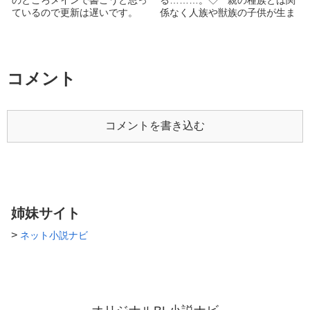
年でゲイ。 ●面食いで下半身が
頂けたら幸いです。 ねじめ
ているので更新は遅いです。
係なく人族や獣族の子供が生ま
非常に緩い。 ●土岐歩（ときあ
（２０２０年１０月２３日）
ところで、表紙でわかります
れる世界。人族はと...
ゆむ） ●高校2年生/身長182/A
ね！(*^_^*) エロ苦手の人は見
型 ●家族構成/ 父、母、弟 ●日
ないで閉じて下さい。 イチャ
米ハーフ。 ●アッシュブロンド
イチャさせまくります(///∇///)
にライトグリーンアイ。 ●ゆず
(Loversシリーズの愁x咲とは、
コメント
の元カレで花村の恋人。 __サ
真逆すぎるエロ全開です) ビジ
ブ___ ●笹川龍二（ささがわり
ュアルは攻め顔なのに、"誘い
ゅうじ） ●過去にゆずを診察し
受け"します。 (ハードル自分で
たことがある医者。 ●真鍋智史
上げた？！Σ（￣□￣;）) 主人公
コメントを書き込む
（まなべさとし） ●喫茶店オー
の気分でそのうち、リバするか
ナー。 ●篤也の元親友で蘭が好
もです！！ 今回もインスピレ
きだった。
ーション名字(^^; よろしくお願
いしますm(ФωФ)m
姉妹サイト
>
ネット小説ナビ