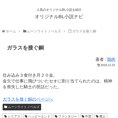
人気のオリジナルBL小説を紹介
オリジナルBL小説ナビ
ホーム
ムーンライトノベルズ
ガラスを接ぐ銅
ガラスを接ぐ銅
著者 :
鶏肉
2019.12.23
住み込み３食付き月２０金。
金欠で仕事に飛びついたセオに割り当てられたのは、精神
を喪失した騎士の世話だった。
ガラスを接ぐ銅のページへ
ムーンライトノベルズ
シリアス
ハッピーエンド
ファンタジー
中世
廃人