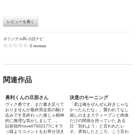
レビューを書く
オリジナルBL小説ナビ
0 reviews
関連作品
勇利くんの旦那さん
決意のモーニング
ヴィク勇です。まだ書き足りて
「君は俺をぜんぜん好きじゃな
おりませんが最終滑走前の駆け
かったんだな」。襲われてなし
込みです見終わった後じゃ精神
崩しのままスティーブンと肉体
的に無理な気がしまして…。
だけの関係を持っていた ある
以前拙作novel/7502177にキラ
日「別れよう」と言われたレ
っ様よりコメントをお寄せ頂き
オ。承知したところ、こう言わ