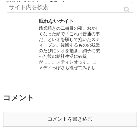
つけ出しきれなかったので、多
かと思いつ...
分たくさんあり...
眠れないナイト
残業続きの二徹目の夜、おかし
くなった頭で「これは普通の事
だ」とレオを騙して抱いたステ
ィーブン。後悔するものの残業
のたびにレオを抱き、調子に乗
った彼の結社生活に破綻
が……。スティレオっす。 コ
メディっぽさも混ぜてみまし
た。タグもありがとうご...
コメント
コメントを書き込む