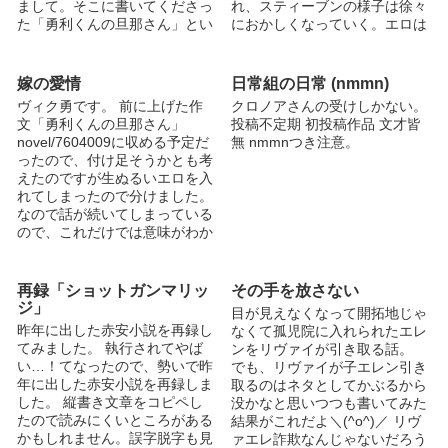
まして。そこに書いてくださっ
れ、スティーブンの様子は徐々
た「勇利くんの旦那さん」とい
におかしくなっていく。エロは
う言...
後半。 モーニング...
嫁の愛情
日常組の日常 (nmmn)
ヴィク勇です。 前に上げた作
クロノアさんの受けしかない。
文「勇利くんの旦那さん」
投稿不定期 初投稿作品 文才皆
novel/7604009に収める予定だ
無 nmmnつき注意。
ったので、付け足そうかとも考
えたのですが生ぬるいエロを入
れてしまったので分けました。
なので話が続いてしまっている
ので、これだけでは意味がわか
らないか...
再録「ショットガンマリッ
その手を放さない
ジ」
目が見えなくなって開拓地じゃ
昨年に出した赤安小説を再録し
なくて孤児院に入れられたエレ
てみました。 執行されてやば
ンをリヴァイが引き取る話。
い…！てなったので、勢いで昨
でも、リヴァイが子エレン引き
年に出した赤安小説を再録しま
取るのはネタとしてかぶるから
した。 縦書き文章をコピペし
没かなと思いつつも書いてみた
たので読みにくいところがある
結果がこれだよ＼(^o^)／ リヴ
かもしれません。誤字脱字も見
ァエレ詐欺なんじゃないだろう