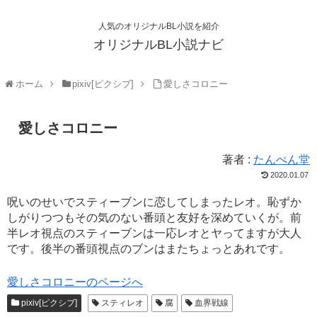
人気のオリジナルBL小説を紹介
オリジナルBL小説ナビ
ホーム
pixiv[ピクシブ]
愛しさコロニー
愛しさコロニー
著者 :
たんぺん堂
2020.01.07
呪いのせいでスティーブンに恋してしまったレオ。恥ずか
しがりつつもその気のない番頭と友好を深めていくが。前
半レオ視点のスティーブンは一応レオとヤってますが大人
です。後半の番頭視点のブンはまたちょっとあれです。
愛しさコロニーのページへ
pixiv[ピクシブ]
スティレオ
腐
血界戦線