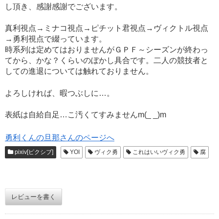
し頂き、感謝感謝でございます。
真利視点→ミナコ視点→ピチット君視点→ヴィクトル視点
→勇利視点で綴っています。
時系列は定めてはおりませんがＧＰＦ～シーズンが終わっ
てから、かな？くらいのぼかし具合です。二人の競技者と
しての進退については触れておりません。
よろしければ、暇つぶしに…。
表紙は自給自足…こ汚くてすみませんm(_ _)m
勇利くんの旦那さんのページへ
pixiv[ピクシブ]
YOI
ヴィク勇
これはいいヴィク勇
腐
レビューを書く