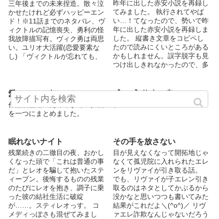
昨年に出した赤安小説を再録し
三年後までの未来捏造。散々泣
てみました。 執行されてやば
かせたけれど必ずハッピーエン
い…！てなったので、勢いで昨
ド！※11話までのネタバレ、ヴ
年に出した赤安小説を再録しま
ィクトルの記憶喪失、勇利の怪
した。 縦書き文章をコピペし
我故障描写有。ヴィク勇は両思
たので読みにくいところがある
い。ユリオ大活躍(恋愛要素な
かもしれません。誤字脱字も見
し) 「ヴィクトルが忘れても、
つけ出しきれなかったので、多
僕は、...
分たくさんあり...
愛の、その次
【YOI】約束の扉
作品欄整理のため今までの投稿
ブロマンス
を一つにまとめました。
眠れないナイト
その手を放さない
残業続きの二徹目の夜、おかし
目が見えなくなって開拓地じゃ
くなった頭で「これは普通の事
なくて孤児院に入れられたエレ
だ」とレオを騙して抱いたステ
ンをリヴァイが引き取る話。
ィーブン。後悔するものの残業
でも、リヴァイが子エレン引き
のたびにレオを抱き、調子に乗
取るのはネタとしてかぶるから
った彼の結社生活に破綻
没かなと思いつつも書いてみた
が……。スティレオっす。 コ
結果がこれだよ＼(^o^)／ リヴ
メディっぽさも混ぜてみまし
ァエレ詐欺なんじゃないだろう