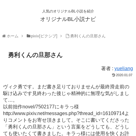
人気のオリジナルBL小説を紹介
オリジナルBL小説ナビ
ホーム
pixiv[ピクシブ]
勇利くんの旦那さん
勇利くんの旦那さん
著者 :
yueliang
2020.01.07
ヴィク勇です。まだ書き足りておりませんが最終滑走前の
駆け込みです見終わった後じゃ精神的に無理な気がしまし
て…。
以前拙作novel/7502177にキラっ様
http://www.pixiv.net/messages.php?thread_id=16109714よ
りコメントをお寄せ頂きまして。そこに書いてくださった
「勇利くんの旦那さん」という言葉をどうしても、どうし
ても使いたくて書きました。キラっ様には使用を快くお許