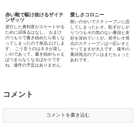
た。タグもありがとうご...
かと思いつ...
赤い靴で駆け抜けるザイテ
愛しさコロニー
ンザッツ
呪いのせいでスティーブンに恋
逆行した勇利君がスケートやる
してしまったレオ。恥ずかしが
ために頑張るはなし。 おまけ
りつつもその気のない番頭と友
のつもりで書き始めたら長くな
好を深めていくが。前半レオ視
ってしまったので単品上げしま
点のスティーブンは一応レオと
す。 こう言うのはネタが楽し
ヤってますが大人です。後半の
いのであって、書き始めちゃえ
番頭視点のブンはまたちょっと
ばつまらなくなるばかりです
あれです。
ね。連作の予定はありません。
つまらないなりに...
コメント
コメントを書き込む