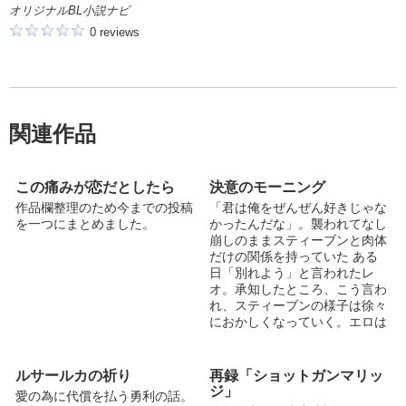
オリジナルBL小説ナビ
0 reviews
関連作品
この痛みが恋だとしたら
決意のモーニング
作品欄整理のため今までの投稿
「君は俺をぜんぜん好きじゃな
を一つにまとめました。
かったんだな」。襲われてなし
崩しのままスティーブンと肉体
だけの関係を持っていた ある
日「別れよう」と言われたレ
オ。承知したところ、こう言わ
れ、スティーブンの様子は徐々
におかしくなっていく。エロは
後半。 モーニング...
ルサールカの祈り
再録「ショットガンマリッ
ジ」
愛の為に代償を払う勇利の話。