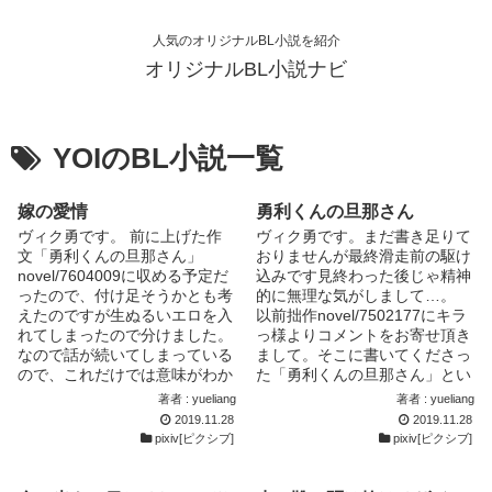
人気のオリジナルBL小説を紹介
オリジナルBL小説ナビ
YOIのBL小説一覧
嫁の愛情
勇利くんの旦那さん
ヴィク勇です。 前に上げた作
ヴィク勇です。まだ書き足りて
文「勇利くんの旦那さん」
おりませんが最終滑走前の駆け
novel/7604009に収める予定だ
込みです見終わった後じゃ精神
ったので、付け足そうかとも考
的に無理な気がしまして…。
えたのですが生ぬるいエロを入
以前拙作novel/7502177にキラ
れてしまったので分けました。
っ様よりコメントをお寄せ頂き
なので話が続いてしまっている
まして。そこに書いてくださっ
ので、これだけでは意味がわか
た「勇利くんの旦那さん」とい
らないか...
う言...
著者 : yueliang
著者 : yueliang
2019.11.28
2019.11.28
pixiv[ピクシブ]
pixiv[ピクシブ]