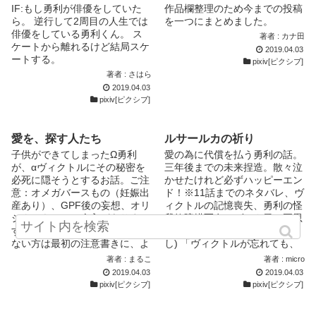
IF:もし勇利が俳優をしていた
作品欄整理のため今までの投稿
ら。 逆行して2周目の人生では
を一つにまとめました。
俳優をしている勇利くん。 ス
著者 : カナ田
ケートから離れるけど結局スケ
2019.04.03
ートする。
pixiv[ピクシブ]
著者 : さはら
2019.04.03
pixiv[ピクシブ]
愛を、探す人たち
ルサールカの祈り
子供ができてしまったΩ勇利
愛の為に代償を払う勇利の話。
が、αヴィクトルにその秘密を
三年後までの未来捏造。散々泣
必死に隠そうとするお話。ご注
かせたけれど必ずハッピーエン
意：オメガバースもの（妊娠出
ド！※11話までのネタバレ、ヴ
産あり）、GPF後の妄想、オリ
ィクトルの記憶喪失、勇利の怪
ジナルキャラの介入がありま
我故障描写有。ヴィク勇は両思
す。お気をつけください。問題
い。ユリオ大活躍(恋愛要素な
ない方は最初の注意書きに、よ
し) 「ヴィクトルが忘れても、
く目を通していただ...
僕は、...
著者 : まるこ
著者 : micro
2019.04.03
2019.04.03
pixiv[ピクシブ]
pixiv[ピクシブ]