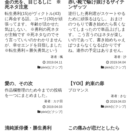
金の光を、目じるしに ※
赤い靴で駆け抜けるザイテ
死ネタ注意
ンザッツ
転生勇利(15)がヴィクトル(43)
逆行した勇利君がスケートやる
に再会する話。 ユーリ(30)が頑
ために頑張るはなし。 おまけ
張ってます。 年齢が活かせた
のつもりで書き始めたら長くな
気はしない。 ※勇利の死ネタ
ってしまったので単品上げしま
が主軸です ※死ネタなのでそ
す。 こう言うのはネタが楽し
う言っていいのかわかりません
いのであって、書き始めちゃえ
が、幸せエンドを目指しました
ばつまらなくなるばかりです
※転生勇利＝勝矢勇気という
ね。連作の予定はありません。
名...
つまらないなりに...
著者 : 楓
著者 : 沙
2019.04.11
2019.04.04
pixiv[ピクシブ]
pixiv[ピクシブ]
愛の、その次
【YOI】約束の扉
作品欄整理のため今までの投稿
ブロマンス
を一つにまとめました。
著者 : きな
著者 : カナ田
2019.04.03
pixiv[ピクシブ]
2019.04.03
pixiv[ピクシブ]
清純派俳優・勝生勇利
この痛みが恋だとしたら