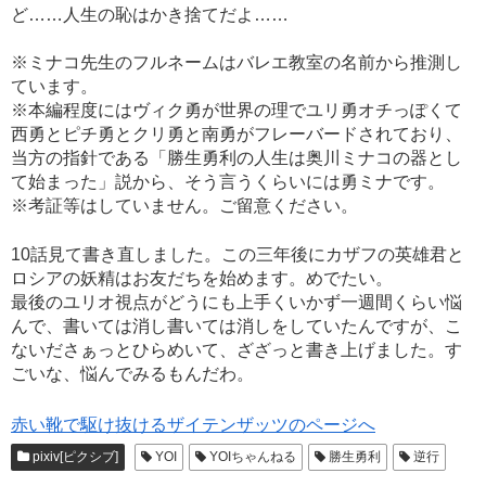
ど……人生の恥はかき捨てだよ……
※ミナコ先生のフルネームはバレエ教室の名前から推測し
ています。
※本編程度にはヴィク勇が世界の理でユリ勇オチっぽくて
西勇とピチ勇とクリ勇と南勇がフレーバードされており、
当方の指針である「勝生勇利の人生は奥川ミナコの器とし
て始まった」説から、そう言うくらいには勇ミナです。
※考証等はしていません。ご留意ください。
10話見て書き直しました。この三年後にカザフの英雄君と
ロシアの妖精はお友だちを始めます。めでたい。
最後のユリオ視点がどうにも上手くいかず一週間くらい悩
んで、書いては消し書いては消しをしていたんですが、こ
ないださぁっとひらめいて、ざざっと書き上げました。す
ごいな、悩んでみるもんだわ。
赤い靴で駆け抜けるザイテンザッツのページへ
pixiv[ピクシブ]
YOI
YOIちゃんねる
勝生勇利
逆行