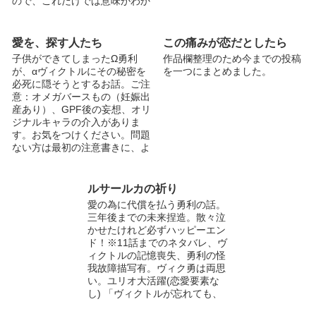
ので、これだけでは意味がわか
らないか...
愛を、探す人たち
この痛みが恋だとしたら
子供ができてしまったΩ勇利
作品欄整理のため今までの投稿
が、αヴィクトルにその秘密を
を一つにまとめました。
必死に隠そうとするお話。ご注
意：オメガバースもの（妊娠出
産あり）、GPF後の妄想、オリ
ジナルキャラの介入がありま
す。お気をつけください。問題
ない方は最初の注意書きに、よ
く目を通していただ...
ルサールカの祈り
愛の為に代償を払う勇利の話。
三年後までの未来捏造。散々泣
かせたけれど必ずハッピーエン
ド！※11話までのネタバレ、ヴ
ィクトルの記憶喪失、勇利の怪
我故障描写有。ヴィク勇は両思
い。ユリオ大活躍(恋愛要素な
し) 「ヴィクトルが忘れても、
僕は、...