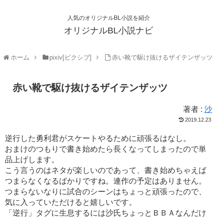
人気のオリジナルBL小説を紹介
オリジナルBL小説ナビ
ホーム
pixiv[ピクシブ]
赤い靴で駆け抜けるザイテンザッツ
赤い靴で駆け抜けるザイテンザッツ
著者 :
沙
2019.12.23
逆行した勇利君がスケートやるために頑張るはなし。
おまけのつもりで書き始めたら長くなってしまったので単
品上げします。
こう言うのはネタが楽しいのであって、書き始めちゃえば
つまらなくなるばかりですね。連作の予定はありません。
つまらないなりに試合のシーンはちょっと頑張ったので、
気に入っていただけると嬉しいです。
「逆行」タグに生息するには沙氏ちょっとＢＢＡなんだけ