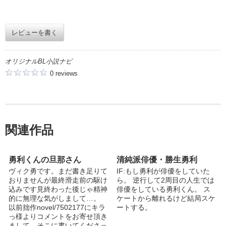
レビューを書く
オリジナルBL小説ナビ
0 reviews
関連作品
勇利くんの旦那さん
清純派俳優・勝生勇利
ヴィク勇です。まだ書き足りて
IF:もし勇利が俳優をしていた
おりませんが最終滑走前の駆け
ら。 逆行して2周目の人生では
込みです見終わった後じゃ精神
俳優をしている勇利くん。 ス
的に無理な気がしまして…。
ケートから離れるけど結局スケ
以前拙作novel/7502177にキラ
ートする。
っ様よりコメントをお寄せ頂き
まして。そこに書いてくださっ