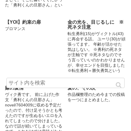
た「勇利くんの旦那さん」とい
う言...
【YOI】約束の扉
金の光を、目じるしに ※
死ネタ注意
ブロマンス
転生勇利(15)がヴィクトル(43)
に再会する話。 ユーリ(30)が頑
張ってます。 年齢が活かせた
気はしない。 ※勇利の死ネタ
が主軸です ※死ネタなのでそ
う言っていいのかわかりません
が、幸せエンドを目指しました
※転生勇利＝勝矢勇気という
名...
嫁の愛情
愛の、その次
ヴィク勇です。 前に上げた作
作品欄整理のため今までの投稿
文「勇利くんの旦那さん」
を一つにまとめました。
novel/7604009に収める予定だ
ったので、付け足そうかとも考
えたのですが生ぬるいエロを入
れてしまったので分けました。
なので話が続いてしまっている